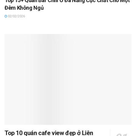
Top 15+ Quán Bar Chill Ở Đà Nẵng Cực Chất Cho Một
Đêm Không Ngủ
02/02/2026
Top 10 quán cafe view đẹp ở Liên