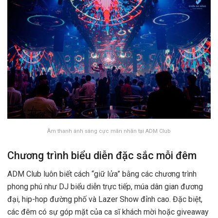
Âm thanh ánh sáng cực mãn nhãn tại ADM Club
Chương trình biểu diễn đặc sắc mỗi đêm
ADM Club luôn biết cách “giữ lửa” bằng các chương trình
phong phú như DJ biểu diễn trực tiếp, múa dân gian đương
đại, hip-hop đường phố và Lazer Show đỉnh cao. Đặc biệt,
các đêm có sự góp mặt của ca sĩ khách mời hoặc giveaway