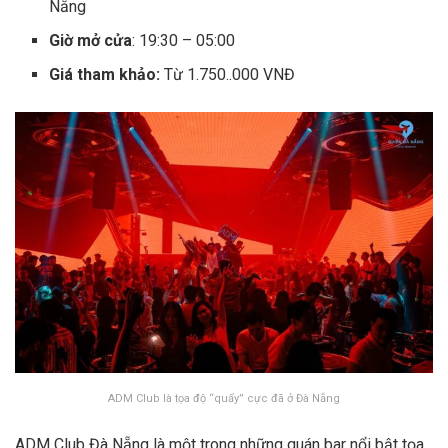
Nẵng
Giờ mở cửa
: 19:30 – 05:00
Giá tham khảo:
Từ 1.750..000 VNĐ
ADM Club là tọa độ “quẩy” cực đã ở Đà Nẵng
ADM Club Đà Nẵng là một trong những quán bar nổi bật tọa