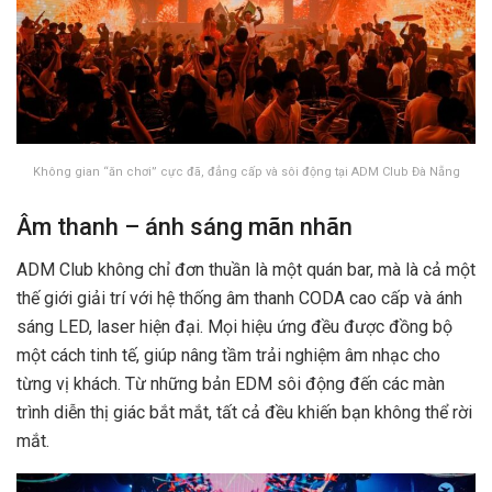
Không gian “ăn chơi” cực đã, đẳng cấp và sôi động tại ADM Club Đà Nẵng
Âm thanh – ánh sáng mãn nhãn
ADM Club không chỉ đơn thuần là một quán bar, mà là cả một
thế giới giải trí với hệ thống âm thanh CODA cao cấp và ánh
sáng LED, laser hiện đại. Mọi hiệu ứng đều được đồng bộ
một cách tinh tế, giúp nâng tầm trải nghiệm âm nhạc cho
từng vị khách. Từ những bản EDM sôi động đến các màn
trình diễn thị giác bắt mắt, tất cả đều khiến bạn không thể rời
mắt.