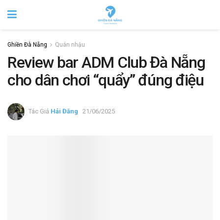
Ghiền Đà Nẵng
Quán nhậu
Review bar ADM Club Đà Nẵng
cho dân chơi “quẩy” đúng điệu
Tác Giả
Hải Đăng
21/06/2025