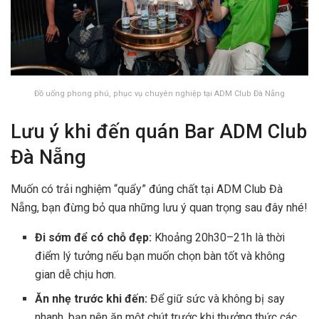
Đồ uống phong phú, phục vụ chuyên nghiệp tại ADM Club Đà Nẵng
Lưu ý khi đến quán Bar ADM Club
Đà Nẵng
Muốn có trải nghiệm “quẩy” đúng chất tại ADM Club Đà
Nẵng, bạn đừng bỏ qua những lưu ý quan trọng sau đây nhé!
Đi sớm để có chỗ đẹp:
Khoảng 20h30–21h là thời
điểm lý tưởng nếu bạn muốn chọn bàn tốt và không
gian dễ chịu hơn.
Ăn nhẹ trước khi đến:
Để giữ sức và không bị say
nhanh, bạn nên ăn một chút trước khi thưởng thức các