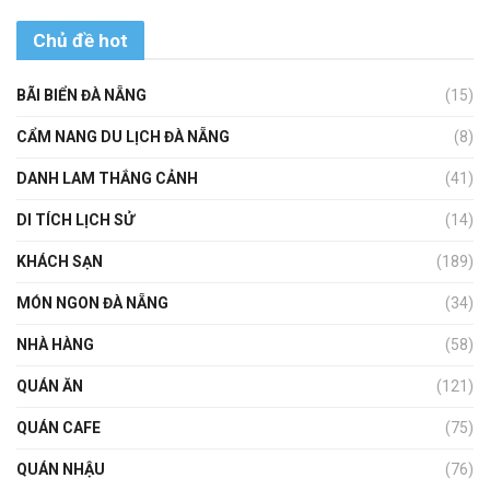
Chủ đề hot
BÃI BIỂN ĐÀ NẴNG
(15)
CẨM NANG DU LỊCH ĐÀ NẴNG
(8)
DANH LAM THẮNG CẢNH
(41)
DI TÍCH LỊCH SỬ
(14)
KHÁCH SẠN
(189)
MÓN NGON ĐÀ NẴNG
(34)
NHÀ HÀNG
(58)
QUÁN ĂN
(121)
QUÁN CAFE
(75)
QUÁN NHẬU
(76)