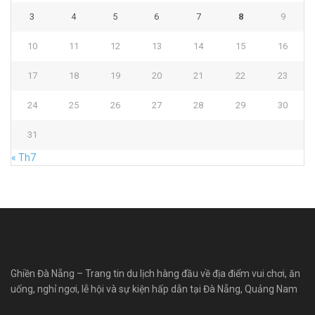
3
4
5
6
7
8
9
10
11
12
13
14
15
16
17
18
19
20
21
22
23
24
25
26
27
28
29
30
31
« Th7
Ghiền Đà Nẵng – Trang tin du lịch hàng đầu về địa điểm vui chơi, ăn
uống, nghỉ ngơi, lễ hội và sự kiện hấp dẫn tại Đà Nẵng, Quảng Nam