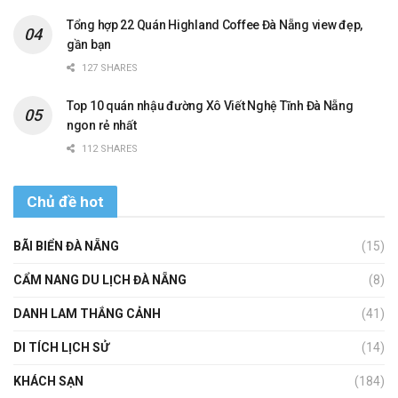
Tổng hợp 22 Quán Highland Coffee Đà Nẵng view đẹp,
gần bạn
127 SHARES
Top 10 quán nhậu đường Xô Viết Nghệ Tĩnh Đà Nẵng
ngon rẻ nhất
112 SHARES
Chủ đề hot
BÃI BIỂN ĐÀ NẴNG
(15)
CẨM NANG DU LỊCH ĐÀ NẴNG
(8)
DANH LAM THẮNG CẢNH
(41)
DI TÍCH LỊCH SỬ
(14)
KHÁCH SẠN
(184)