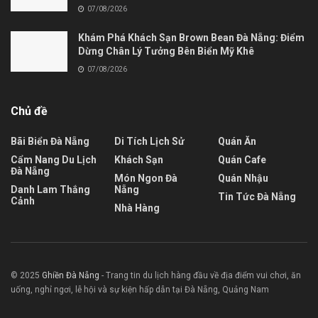
07/08/2026
Khám Phá Khách Sạn Brown Bean Đà Nẵng: Điểm
Dừng Chân Lý Tưởng Bên Biển Mỹ Khê
07/08/2026
Chủ đề
Bãi Biển Đà Nẵng
Di Tích Lịch Sử
Quán Ăn
Cẩm Nang Du Lịch
Khách Sạn
Quán Cafe
Đà Nẵng
Món Ngon Đà
Quán Nhậu
Danh Lam Thắng
Nẵng
Tin Tức Đà Nẵng
Cảnh
Nhà Hàng
© 2025
Ghiền Đà Nẵng
- Trang tin du lịch hàng đầu về địa điểm vui chơi, ăn
uống, nghỉ ngơi, lễ hội và sự kiện hấp dẫn tại Đà Nẵng, Quảng Nam