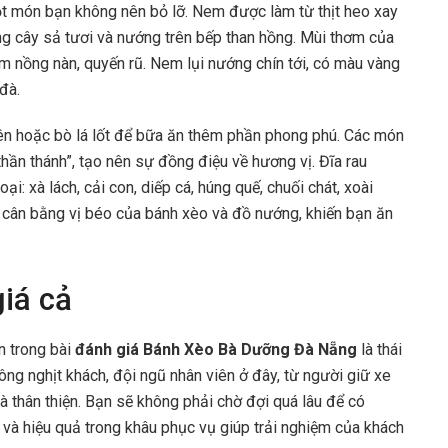
t món bạn không nên bỏ lỡ. Nem được làm từ thịt heo xay
g cây sả tươi và nướng trên bếp than hồng. Mùi thơm của
m nồng nàn, quyến rũ. Nem lụi nướng chín tới, có màu vàng
đà.
xiên hoặc bò lá lốt để bữa ăn thêm phần phong phú. Các món
n thánh”, tạo nên sự đồng điệu về hương vị. Đĩa rau
: xà lách, cải con, diếp cá, húng quế, chuối chát, xoài
p cân bằng vị béo của bánh xèo và đồ nướng, khiến bạn ăn
iá cả
n trong bài
đánh giá Bánh Xèo Bà Dưỡng Đà Nẵng
là thái
ng nghịt khách, đội ngũ nhân viên ở đây, từ người giữ xe
và thân thiện. Bạn sẽ không phải chờ đợi quá lâu để có
và hiệu quả trong khâu phục vụ giúp trải nghiệm của khách