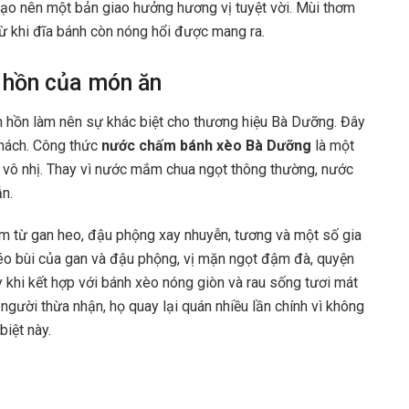
tạo nên một bản giao hưởng hương vị tuyệt vời. Mùi thơm
từ khi đĩa bánh còn nóng hổi được mang ra.
 hồn của món ăn
nh hồn làm nên sự khác biệt cho thương hiệu Bà Dưỡng. Đây
khách. Công thức
nước chấm bánh xèo Bà Dưỡng
là một
t vô nhị. Thay vì nước mắm chua ngọt thông thường, nước
n.
m từ gan heo, đậu phộng xay nhuyễn, tương và một số gia
béo bùi của gan và đậu phộng, vị mặn ngọt đậm đà, quyện
 khi kết hợp với bánh xèo nóng giòn và rau sống tươi mát
gười thừa nhận, họ quay lại quán nhiều lần chính vì không
iệt này.