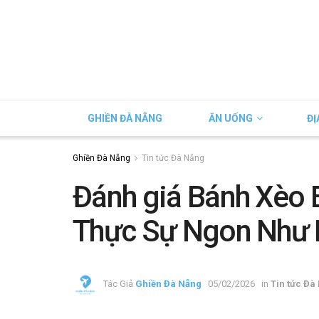
GHIỀN ĐÀ NẴNG
ĂN UỐNG
ĐỊ
Ghiền Đà Nẵng
Tin tức Đà Nẵng
Đánh giá Bánh Xèo 
Thực Sự Ngon Như 
Tác Giả
Ghiền Đà Nẵng
05/02/2026
in
Tin tức Đà