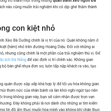
ỡng trở thành một trong những
quán bánh xèo ngon Đà
ch nào cũng muốn trải nghiệm khi có dịp ghé thăm thành
ong con kiệt nhỏ
nh Xèo Bà Dưỡng chính là vị trí của nó. Quán không nằm ở
kiệt (hẻm) nhỏ trên đường Hoàng Diệu. Đối với những ai
hỏ, nhưng cũng chính là một phần của trải nghiệm thú vị. Để
du lịch Đà Nẵng
để xác định vị trí chính xác. Không gian
bộ bàn ghế nhựa đơn sơ, luôn tấp nập khách ra vào, tạo
ng quán được sắp xếp khá hợp lý để tối ưu hóa không gian.
mùi thơm nức của nhân bánh và làn khói nghi ngút tạo nên
 trong không gian này, bạn sẽ cảm nhận được trọn vẹn
hương. Đây không phải là nơi dành cho những ai tìm kiếm
hững tín đồ ẩm thực muốn hòa mình vào không khí chân thực