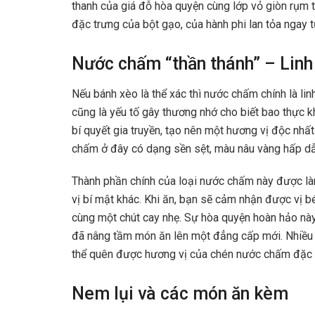
thanh của giá đỗ hòa quyện cùng lớp vỏ giòn rụm 
đặc trưng của bột gạo, của hành phi lan tỏa ngay 
Nước chấm “thần thánh” – Linh
Nếu bánh xèo là thể xác thì nước chấm chính là li
cũng là yếu tố gây thương nhớ cho biết bao thực 
bí quyết gia truyền, tạo nên một hương vị độc nhấ
chấm ở đây có dạng sền sệt, màu nâu vàng hấp dẫ
Thành phần chính của loại nước chấm này được là
vị bí mật khác. Khi ăn, bạn sẽ cảm nhận được vị 
cùng một chút cay nhẹ. Sự hòa quyện hoàn hảo này
đã nâng tầm món ăn lên một đẳng cấp mới. Nhiều n
thể quên được hương vị của chén nước chấm đặc b
Nem lụi và các món ăn kèm