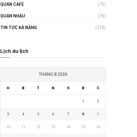
QUÁN CAFE
(75)
QUÁN NHẬU
(76)
TIN TỨC ĐÀ NẴNG
(310)
Lịch du lịch
THÁNG 8 2026
H
B
T
N
S
B
C
1
2
3
4
5
6
7
8
9
10
11
12
13
14
15
16