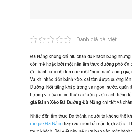
Đánh giá bài viết
Đà Nẵng không chỉ níu chân du khách bằng những b
còn mê hoặc bởi một nền ẩm thực đường phố đa d
đó, bánh xèo nổi lên như một “ngôi sao” sáng giá,
Và khi nhắc đến bánh xèo, cái tên được xướng lên 
Dưỡng. Nổi tiếng khắp trong và ngoài nước, quán ă
hương vị của nó có thực sự xứng với danh tiếng l
giá Bánh Xèo Bà Dưỡng Đà Nẵng
chi tiết và chân
Nhắc đến ẩm thực Đà thành, người ta không thể 
mì que Đà Nẵng
hay các món hải sản tươi sống. Th
thực khách. Bài viết này sẽ đưa bạn vào một hành 