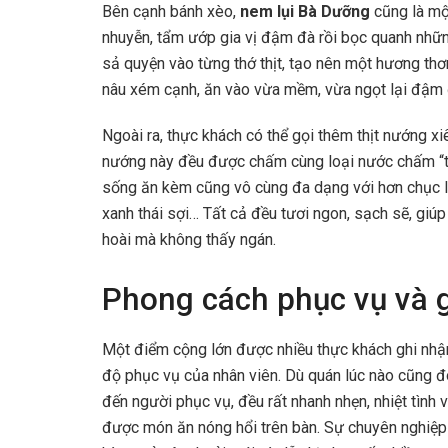
Bên cạnh bánh xèo,
nem lụi Bà Dưỡng
cũng là mộ
nhuyễn, tẩm ướp gia vị đậm đà rồi bọc quanh nhữn
sả quyện vào từng thớ thịt, tạo nên một hương thơ
nâu xém cạnh, ăn vào vừa mềm, vừa ngọt lại đậm 
Ngoài ra, thực khách có thể gọi thêm thịt nướng 
nướng này đều được chấm cùng loại nước chấm “thầ
sống ăn kèm cũng vô cùng đa dạng với hơn chục loại
xanh thái sợi… Tất cả đều tươi ngon, sạch sẽ, giú
hoài mà không thấy ngán.
Phong cách phục vụ và g
Một điểm cộng lớn được nhiều thực khách ghi nhậ
độ phục vụ của nhân viên. Dù quán lúc nào cũng đô
đến người phục vụ, đều rất nhanh nhẹn, nhiệt tình 
được món ăn nóng hổi trên bàn. Sự chuyên nghiệp 