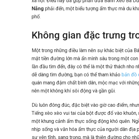
xã hội. Điều này đã góp phần đưa Bánh Xèo Bà Dư
Nẵng
phải đến, một biểu tượng ẩm thực mà du khá
phố.
Không gian đặc trưng tr
Một trong những điều làm nên sự khác biệt của Bá
mặt tiền đường lớn mà ẩn mình sâu trong một con 
lần đầu tìm đến, đây có thể là một thử thách nho n
dễ dàng tìm đường, bạn có thể tham khảo
bản đồ 
quán mang đậm chất bình dân, mộc mạc với những 
nên một không khí sôi động và gần gũi.
Dù luôn đông đúc, đặc biệt vào giờ cao điểm, như
Tiếng xèo xèo vui tai của bột được đổ vào khuôn, 
một khung cảnh ẩm thực sống động khó quên. Ngồi
nhịp sống và văn hóa ẩm thực của người dân địa p
sự yên tĩnh, sang trọng, mà là thiên đường cho n