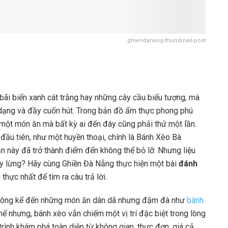
ghiendanang-thumbnail-post
ãi biển xanh cát trắng hay những cây cầu biểu tượng, mà
ạng và đầy cuốn hút. Trong bản đồ ẩm thực phong phú
 một món ăn mà bất kỳ ai đến đây cũng phải thử một lần.
đầu tiên, như một huyền thoại, chính là Bánh Xèo Bà
n này đã trở thành điểm đến không thể bỏ lỡ. Nhưng liệu
ẫy lừng? Hãy cùng Ghiền Đà Nẵng thực hiện một bài
đánh
 thực nhất để tìm ra câu trả lời.
không kể đến những món ăn dân dã nhưng đậm đà như
bánh
ế nhưng, bánh xèo vẫn chiếm một vị trí đặc biệt trong lòng
trình khám phá toàn diện từ không gian, thực đơn, giá cả