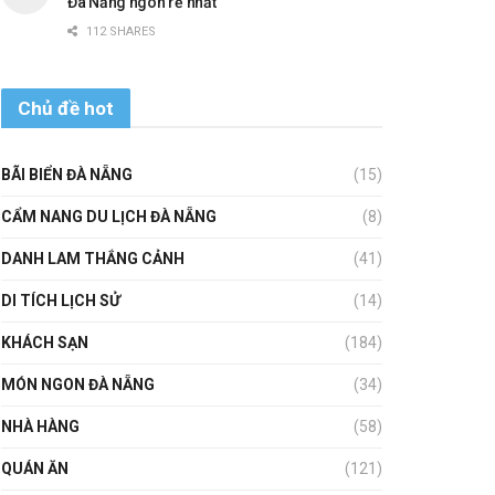
Đà Nẵng ngon rẻ nhất
112 SHARES
Chủ đề hot
BÃI BIỂN ĐÀ NẴNG
(15)
CẨM NANG DU LỊCH ĐÀ NẴNG
(8)
DANH LAM THẮNG CẢNH
(41)
DI TÍCH LỊCH SỬ
(14)
KHÁCH SẠN
(184)
MÓN NGON ĐÀ NẴNG
(34)
NHÀ HÀNG
(58)
QUÁN ĂN
(121)