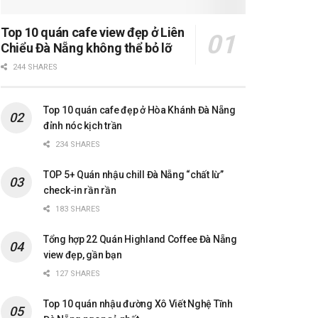
Top 10 quán cafe view đẹp ở Liên
Chiểu Đà Nẵng không thể bỏ lỡ
244 SHARES
Top 10 quán cafe đẹp ở Hòa Khánh Đà Nẵng
đỉnh nóc kịch trần
234 SHARES
TOP 5+ Quán nhậu chill Đà Nẵng “chất lừ”
check-in rần rần
183 SHARES
Tổng hợp 22 Quán Highland Coffee Đà Nẵng
view đẹp, gần bạn
127 SHARES
Top 10 quán nhậu đường Xô Viết Nghệ Tĩnh