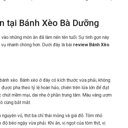
đơn tại Bánh Xèo Bà Dưỡng
vào những món ăn đã làm nên tên tuổi. Sự tinh gọn này
c vụ nhanh chóng hơn. Dưới đây là bài
review Bánh Xèo
 bánh xèo. Bánh xèo ở đây có kích thước vừa phải, không
được pha theo tỷ lệ hoàn hảo, chiên trên lửa lớn để đạt
c chút mềm mại, dai nhẹ ở phần trung tâm. Màu vàng ươm
vô cùng bắt mắt.
nguyên vỏ, thịt ba chỉ thái mỏng và giá đỗ. Tôm nhỏ
o độ béo ngậy vừa phải. Khi ăn, vị ngọt của tôm thịt, vị