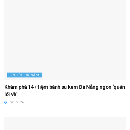
TIN TỨC ĐÀ NẴNG
Khám phá 14+ tiệm bánh su kem Đà Nẵng ngon ‘quên
lối về’
07/08/2026