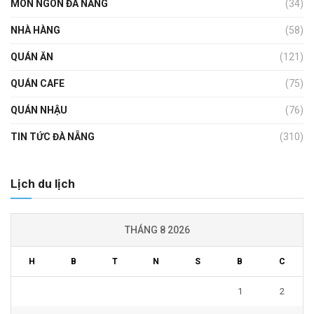
MÓN NGON ĐÀ NẴNG
(34)
NHÀ HÀNG
(58)
QUÁN ĂN
(121)
QUÁN CAFE
(75)
QUÁN NHẬU
(76)
TIN TỨC ĐÀ NẴNG
(310)
Lịch du lịch
THÁNG 8 2026
H
B
T
N
S
B
C
1
2