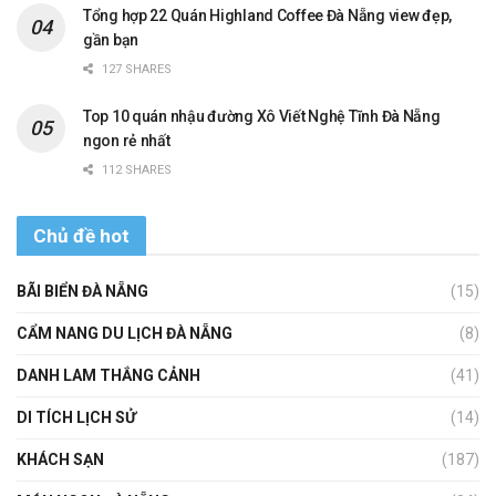
Tổng hợp 22 Quán Highland Coffee Đà Nẵng view đẹp,
gần bạn
127 SHARES
Top 10 quán nhậu đường Xô Viết Nghệ Tĩnh Đà Nẵng
ngon rẻ nhất
112 SHARES
Chủ đề hot
BÃI BIỂN ĐÀ NẴNG
(15)
CẨM NANG DU LỊCH ĐÀ NẴNG
(8)
DANH LAM THẮNG CẢNH
(41)
DI TÍCH LỊCH SỬ
(14)
KHÁCH SẠN
(187)