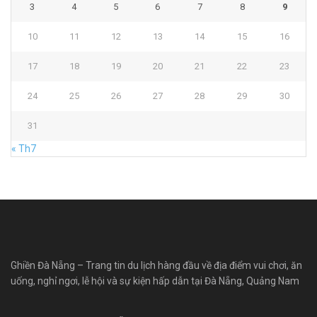
3
4
5
6
7
8
9
10
11
12
13
14
15
16
17
18
19
20
21
22
23
24
25
26
27
28
29
30
31
« Th7
Ghiền Đà Nẵng – Trang tin du lịch hàng đầu về địa điểm vui chơi, ăn
uống, nghỉ ngơi, lễ hội và sự kiện hấp dẫn tại Đà Nẵng, Quảng Nam