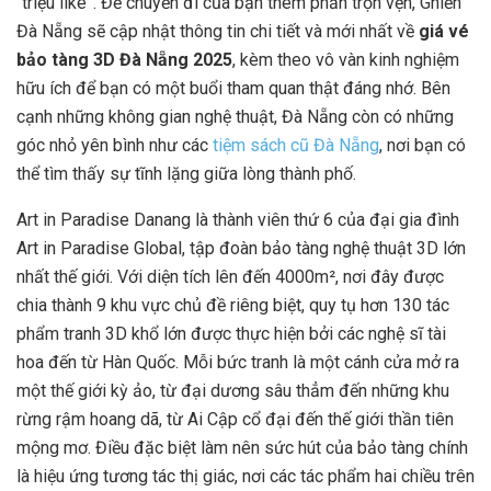
“triệu like”. Để chuyến đi của bạn thêm phần trọn vẹn, Ghiền
Đà Nẵng sẽ cập nhật thông tin chi tiết và mới nhất về
giá vé
bảo tàng 3D Đà Nẵng 2025
, kèm theo vô vàn kinh nghiệm
hữu ích để bạn có một buổi tham quan thật đáng nhớ. Bên
cạnh những không gian nghệ thuật, Đà Nẵng còn có những
góc nhỏ yên bình như các
tiệm sách cũ Đà Nẵng
, nơi bạn có
thể tìm thấy sự tĩnh lặng giữa lòng thành phố.
Art in Paradise Danang là thành viên thứ 6 của đại gia đình
Art in Paradise Global, tập đoàn bảo tàng nghệ thuật 3D lớn
nhất thế giới. Với diện tích lên đến 4000m², nơi đây được
chia thành 9 khu vực chủ đề riêng biệt, quy tụ hơn 130 tác
phẩm tranh 3D khổ lớn được thực hiện bởi các nghệ sĩ tài
hoa đến từ Hàn Quốc. Mỗi bức tranh là một cánh cửa mở ra
một thế giới kỳ ảo, từ đại dương sâu thẳm đến những khu
rừng rậm hoang dã, từ Ai Cập cổ đại đến thế giới thần tiên
mộng mơ. Điều đặc biệt làm nên sức hút của bảo tàng chính
là hiệu ứng tương tác thị giác, nơi các tác phẩm hai chiều trên