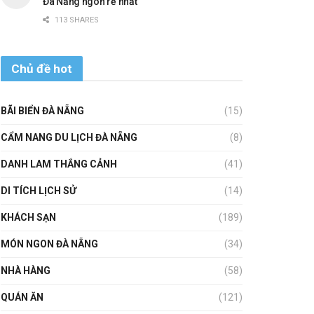
Đà Nẵng ngon rẻ nhất
113 SHARES
Chủ đề hot
BÃI BIỂN ĐÀ NẴNG
(15)
CẨM NANG DU LỊCH ĐÀ NẴNG
(8)
DANH LAM THẮNG CẢNH
(41)
DI TÍCH LỊCH SỬ
(14)
KHÁCH SẠN
(189)
MÓN NGON ĐÀ NẴNG
(34)
NHÀ HÀNG
(58)
QUÁN ĂN
(121)