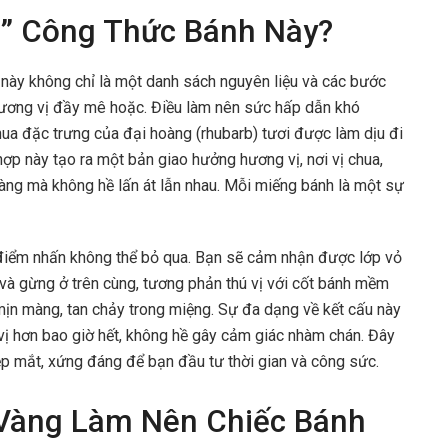
n” Công Thức Bánh Này?
này không chỉ là một danh sách nguyên liệu và các bước
 hương vị đầy mê hoặc. Điều làm nên sức hấp dẫn khó
hua đặc trưng của đại hoàng (rhubarb) tươi được làm dịu đi
ợp này tạo ra một bản giao hưởng hương vị, nơi vị chua,
àng mà không hề lấn át lẫn nhau. Mỗi miếng bánh là một sự
 điểm nhấn không thể bỏ qua. Bạn sẽ cảm nhận được lớp vỏ
và gừng ở trên cùng, tương phản thú vị với cốt bánh mềm
ịn màng, tan chảy trong miệng. Sự đa dạng về kết cấu này
 vị hơn bao giờ hết, không hề gây cảm giác nhàm chán. Đây
p mắt, xứng đáng để bạn đầu tư thời gian và công sức.
Vàng Làm Nên Chiếc Bánh