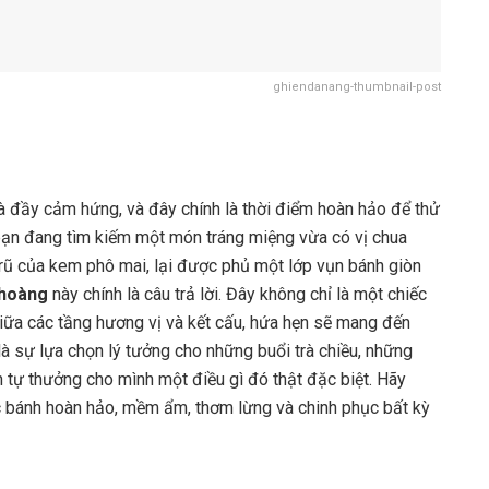
ghiendanang-thumbnail-post
 đầy cảm hứng, và đây chính là thời điểm hoàn hảo để thử
ạn đang tìm kiếm một món tráng miệng vừa có vị chua
 rũ của kem phô mai, lại được phủ một lớp vụn bánh giòn
 hoàng
này chính là câu trả lời. Đây không chỉ là một chiếc
giữa các tầng hương vị và kết cấu, hứa hẹn sẽ mang đến
à sự lựa chọn lý tưởng cho những buổi trà chiều, những
 tự thưởng cho mình một điều gì đó thật đặc biệt. Hãy
c bánh hoàn hảo, mềm ẩm, thơm lừng và chinh phục bất kỳ