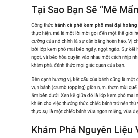
Tại Sao Bạn Sẽ “Mê Mẩ
Công thức
bánh cà phê kem phô mai đại hoàng
thực hiện, mà là một lời mời gọi đến một thế giới
cưỡng của nó chính là sự cân bằng hoàn hảo. Vị c
bởi lớp kem phô mai béo ngậy, ngọt ngào. Sự kết h
ngọt, và béo hòa quyện vào nhau một cách nhịp nh
khám phá, đánh thức mọi giác quan của bạn.
Bên cạnh hương vị, kết cấu của bánh cũng là một
vụn bánh (crumb topping) giòn rụm, thơm mùi quế 
ẩm bên dưới. Xen kẽ giữa đó là lớp kem phô mai m
khiến cho việc thưởng thức chiếc bánh trở nên thú
thực sự là một chiếc bánh vừa ngon miệng, vừa đẹ
Khám Phá Nguyên Liệu 