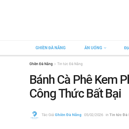
GHIỀN ĐÀ NẴNG
ĂN UỐNG
ĐỊ
Ghiền Đà Nẵng
Tin tức Đà Nẵng
Bánh Cà Phê Kem P
Công Thức Bất Bại
Tác Giả
Ghiền Đà Nẵng
05/02/2026
in
Tin tức Đà