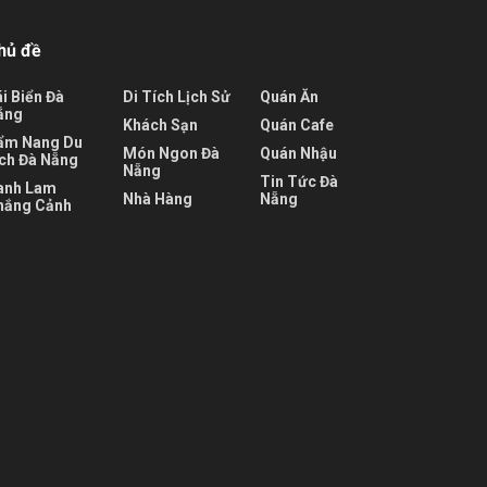
hủ đề
i Biển Đà
Di Tích Lịch Sử
Quán Ăn
ẵng
Khách Sạn
Quán Cafe
ẩm Nang Du
Món Ngon Đà
Quán Nhậu
ịch Đà Nẵng
Nẵng
Tin Tức Đà
anh Lam
Nhà Hàng
Nẵng
hắng Cảnh