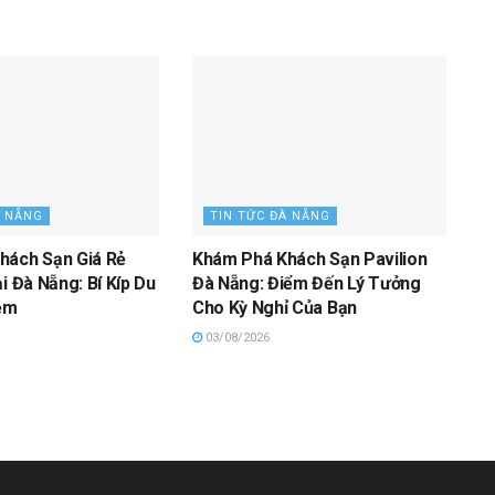
À NẴNG
TIN TỨC ĐÀ NẴNG
hách Sạn Giá Rẻ
Khám Phá Khách Sạn Pavilion
i Đà Nẵng: Bí Kíp Du
Đà Nẵng: Điểm Đến Lý Tưởng
iệm
Cho Kỳ Nghỉ Của Bạn
03/08/2026