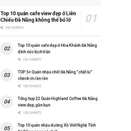
Top 10 quán cafe view đẹp ở Liên
Chiểu Đà Nẵng không thể bỏ lỡ
245 SHARES
Top 10 quán cafe đẹp ở Hòa Khánh Đà Nẵng
đỉnh nóc kịch trần
236 SHARES
TOP 5+ Quán nhậu chill Đà Nẵng “chất lừ”
check-in rần rần
183 SHARES
Tổng hợp 22 Quán Highland Coffee Đà Nẵng
view đẹp, gần bạn
128 SHARES
Top 10 quán nhậu đường Xô Viết Nghệ Tĩnh