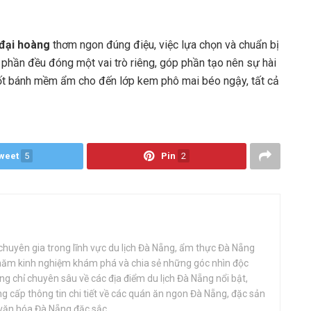
đại hoàng
thơm ngon đúng điệu, việc lựa chọn và chuẩn bị
 phần đều đóng một vai trò riêng, góp phần tạo nên sự hài
cốt bánh mềm ẩm cho đến lớp kem phô mai béo ngậy, tất cả
weet
5
Pin
2
huyên gia trong lĩnh vực du lịch Đà Nẵng, ẩm thực Đà Nẵng
 năm kinh nghiệm khám phá và chia sẻ những góc nhìn độc
g chỉ chuyên sâu về các địa điểm du lịch Đà Nẵng nổi bật,
 cấp thông tin chi tiết về các quán ăn ngon Đà Nẵng, đặc sản
văn hóa Đà Nẵng đặc sắc.