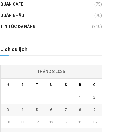
QUÁN CAFE
(75)
QUÁN NHẬU
(76)
TIN TỨC ĐÀ NẴNG
(310)
Lịch du lịch
THÁNG 8 2026
H
B
T
N
S
B
C
1
2
3
4
5
6
7
8
9
10
11
12
13
14
15
16