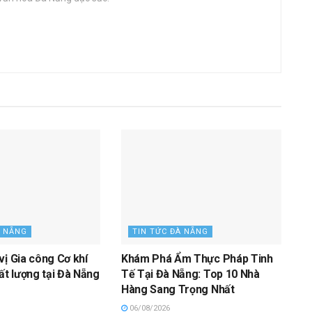
À NẴNG
TIN TỨC ĐÀ NẴNG
vị Gia công Cơ khí
Khám Phá Ẩm Thực Pháp Tinh
ất lượng tại Đà Nẵng
Tế Tại Đà Nẵng: Top 10 Nhà
Hàng Sang Trọng Nhất
06/08/2026