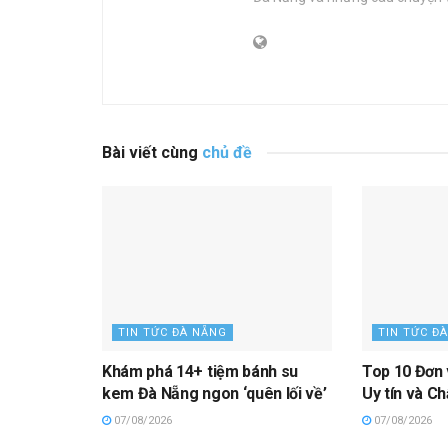
Bài viết cùng
chủ đề
TIN TỨC ĐÀ NẴNG
TIN TỨC Đ
Khám phá 14+ tiệm bánh su
Top 10 Đơn 
kem Đà Nẵng ngon ‘quên lối về’
Uy tín và Ch
07/08/2026
07/08/2026