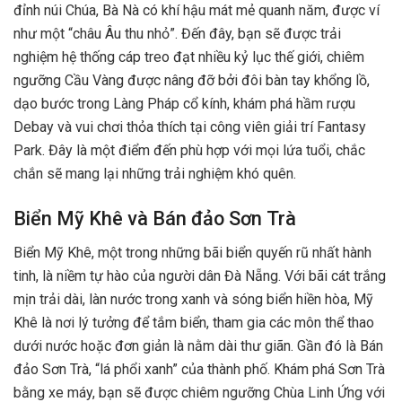
đỉnh núi Chúa, Bà Nà có khí hậu mát mẻ quanh năm, được ví
như một “châu Âu thu nhỏ”. Đến đây, bạn sẽ được trải
nghiệm hệ thống cáp treo đạt nhiều kỷ lục thế giới, chiêm
ngưỡng Cầu Vàng được nâng đỡ bởi đôi bàn tay khổng lồ,
dạo bước trong Làng Pháp cổ kính, khám phá hầm rượu
Debay và vui chơi thỏa thích tại công viên giải trí Fantasy
Park. Đây là một điểm đến phù hợp với mọi lứa tuổi, chắc
chắn sẽ mang lại những trải nghiệm khó quên.
Biển Mỹ Khê và Bán đảo Sơn Trà
Biển Mỹ Khê, một trong những bãi biển quyến rũ nhất hành
tinh, là niềm tự hào của người dân Đà Nẵng. Với bãi cát trắng
mịn trải dài, làn nước trong xanh và sóng biển hiền hòa, Mỹ
Khê là nơi lý tưởng để tắm biển, tham gia các môn thể thao
dưới nước hoặc đơn giản là nằm dài thư giãn. Gần đó là Bán
đảo Sơn Trà, “lá phổi xanh” của thành phố. Khám phá Sơn Trà
bằng xe máy, bạn sẽ được chiêm ngưỡng Chùa Linh Ứng với