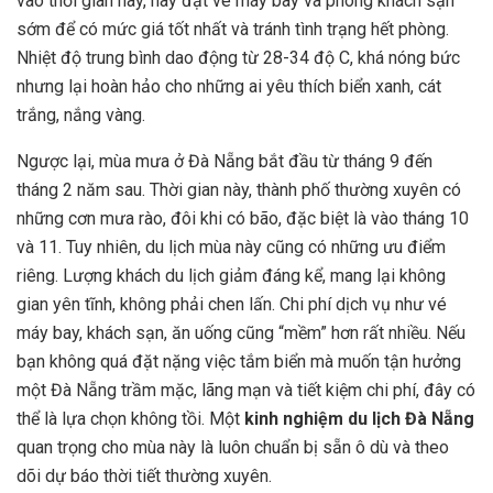
vào thời gian này, hãy đặt vé máy bay và phòng khách sạn
sớm để có mức giá tốt nhất và tránh tình trạng hết phòng.
Nhiệt độ trung bình dao động từ 28-34 độ C, khá nóng bức
nhưng lại hoàn hảo cho những ai yêu thích biển xanh, cát
trắng, nắng vàng.
Ngược lại, mùa mưa ở Đà Nẵng bắt đầu từ tháng 9 đến
tháng 2 năm sau. Thời gian này, thành phố thường xuyên có
những cơn mưa rào, đôi khi có bão, đặc biệt là vào tháng 10
và 11. Tuy nhiên, du lịch mùa này cũng có những ưu điểm
riêng. Lượng khách du lịch giảm đáng kể, mang lại không
gian yên tĩnh, không phải chen lấn. Chi phí dịch vụ như vé
máy bay, khách sạn, ăn uống cũng “mềm” hơn rất nhiều. Nếu
bạn không quá đặt nặng việc tắm biển mà muốn tận hưởng
một Đà Nẵng trầm mặc, lãng mạn và tiết kiệm chi phí, đây có
thể là lựa chọn không tồi. Một
kinh nghiệm du lịch Đà Nẵng
quan trọng cho mùa này là luôn chuẩn bị sẵn ô dù và theo
dõi dự báo thời tiết thường xuyên.