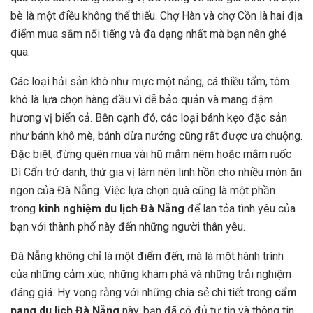
bè là một điều không thể thiếu. Chợ Hàn và chợ Cồn là hai địa
điểm mua sắm nổi tiếng và đa dạng nhất mà bạn nên ghé
qua.
Các loại hải sản khô như mực một nắng, cá thiều tẩm, tôm
khô là lựa chọn hàng đầu vì dễ bảo quản và mang đậm
hương vị biển cả. Bên cạnh đó, các loại bánh kẹo đặc sản
như bánh khô mè, bánh dừa nướng cũng rất được ưa chuộng.
Đặc biệt, đừng quên mua vài hũ mắm nêm hoặc mắm ruốc
Dì Cẩn trứ danh, thứ gia vị làm nên linh hồn cho nhiều món ăn
ngon của Đà Nẵng. Việc lựa chọn quà cũng là một phần
trong
kinh nghiệm du lịch Đà Nẵng
để lan tỏa tình yêu của
bạn với thành phố này đến những người thân yêu.
Đà Nẵng không chỉ là một điểm đến, mà là một hành trình
của những cảm xúc, những khám phá và những trải nghiệm
đáng giá. Hy vọng rằng với những chia sẻ chi tiết trong
cẩm
nang du lịch Đà Nẵng
này, bạn đã có đủ tự tin và thông tin