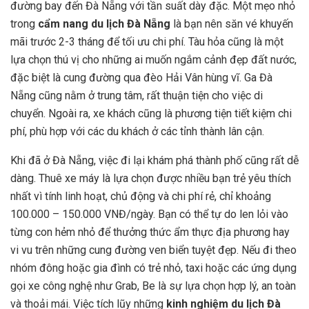
đường bay đến Đà Nẵng với tần suất dày đặc. Một mẹo nhỏ
trong
cẩm nang du lịch Đà Nẵng
là bạn nên săn vé khuyến
mãi trước 2-3 tháng để tối ưu chi phí. Tàu hỏa cũng là một
lựa chọn thú vị cho những ai muốn ngắm cảnh đẹp đất nước,
đặc biệt là cung đường qua đèo Hải Vân hùng vĩ. Ga Đà
Nẵng cũng nằm ở trung tâm, rất thuận tiện cho việc di
chuyển. Ngoài ra, xe khách cũng là phương tiện tiết kiệm chi
phí, phù hợp với các du khách ở các tỉnh thành lân cận.
Khi đã ở Đà Nẵng, việc đi lại khám phá thành phố cũng rất dễ
dàng. Thuê xe máy là lựa chọn được nhiều bạn trẻ yêu thích
nhất vì tính linh hoạt, chủ động và chi phí rẻ, chỉ khoảng
100.000 – 150.000 VNĐ/ngày. Bạn có thể tự do len lỏi vào
từng con hẻm nhỏ để thưởng thức ẩm thực địa phương hay
vi vu trên những cung đường ven biển tuyệt đẹp. Nếu đi theo
nhóm đông hoặc gia đình có trẻ nhỏ, taxi hoặc các ứng dụng
gọi xe công nghệ như Grab, Be là sự lựa chọn hợp lý, an toàn
và thoải mái. Việc tích lũy những
kinh nghiệm du lịch Đà