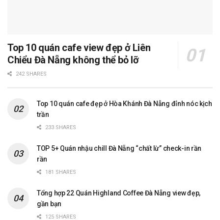
Top 10 quán cafe view đẹp ở Liên
Chiểu Đà Nẵng không thể bỏ lỡ
242 SHARES
Top 10 quán cafe đẹp ở Hòa Khánh Đà Nẵng đỉnh nóc kịch
trần
233 SHARES
TOP 5+ Quán nhậu chill Đà Nẵng “chất lừ” check-in rần
rần
181 SHARES
Tổng hợp 22 Quán Highland Coffee Đà Nẵng view đẹp,
gần bạn
125 SHARES