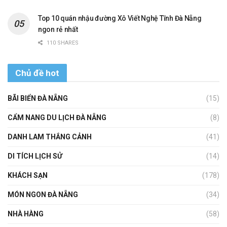
Top 10 quán nhậu đường Xô Viết Nghệ Tĩnh Đà Nẵng
ngon rẻ nhất
110 SHARES
Chủ đề hot
BÃI BIỂN ĐÀ NẴNG
(15)
CẨM NANG DU LỊCH ĐÀ NẴNG
(8)
DANH LAM THẮNG CẢNH
(41)
DI TÍCH LỊCH SỬ
(14)
KHÁCH SẠN
(178)
MÓN NGON ĐÀ NẴNG
(34)
NHÀ HÀNG
(58)