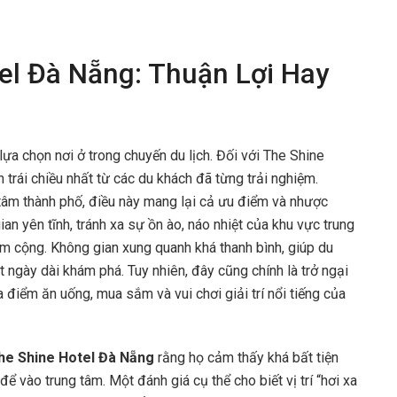
tel Đà Nẵng: Thuận Lợi Hay
i lựa chọn nơi ở trong chuyến du lịch. Đối với The Shine
 trái chiều nhất từ các du khách đã từng trải nghiệm.
tâm thành phố, điều này mang lại cả ưu điểm và nhược
an yên tĩnh, tránh xa sự ồn ào, náo nhiệt của khu vực trung
iểm cộng. Không gian xung quanh khá thanh bình, giúp du
 ngày dài khám phá. Tuy nhiên, đây cũng chính là trở ngại
 điểm ăn uống, mua sắm và vui chơi giải trí nổi tiếng của
he Shine Hotel Đà Nẵng
rằng họ cảm thấy khá bất tiện
 vào trung tâm. Một đánh giá cụ thể cho biết vị trí “hơi xa