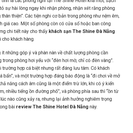
tình là các phòng nghỉ tại The Shine Hotel khá mới, sạch
 tỏ sự hài lòng ngay khi nhận phòng, nhận xét rằng phòng
ng thân thiện”. Các tiện nghi cơ bản trong phòng như nệm êm,
nh giá cao. Một số phòng còn có cửa sổ hoặc ban công
ng chi tiết này cho thấy
khách sạn The Shine Đà Nẵng
i cho khách hàng.
g ít những góp ý và phàn nàn về chất lượng phòng cần
 trong phòng hơi yếu với “đèn hơi mờ, chỉ có đèn vàng”.
 trường hợp cá biệt nhưng rất đáng lưu tâm. Có khách
á bẩn”, và một trường hợp đáng báo động là “đi chơi về mở
hả năng cách âm cũng là một điểm trừ lớn, khi có ý kiến
, nhiều tiếng ồn đường phố”, và phòng phía sau thì “ồn từ
lúc nào cũng xảy ra, nhưng lại ảnh hưởng nghiêm trọng
rong bài
review The Shine Hotel Đà Nẵng
này.