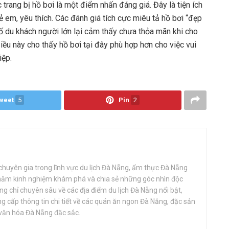
rang bị hồ bơi là một điểm nhấn đáng giá. Đây là tiện ích
rẻ em, yêu thích. Các đánh giá tích cực miêu tả hồ bơi “đẹp
 số du khách người lớn lại cảm thấy chưa thỏa mãn khi cho
iều này cho thấy hồ bơi tại đây phù hợp hơn cho việc vui
iệp.
weet
5
Pin
2
huyên gia trong lĩnh vực du lịch Đà Nẵng, ẩm thực Đà Nẵng
 năm kinh nghiệm khám phá và chia sẻ những góc nhìn độc
g chỉ chuyên sâu về các địa điểm du lịch Đà Nẵng nổi bật,
 cấp thông tin chi tiết về các quán ăn ngon Đà Nẵng, đặc sản
văn hóa Đà Nẵng đặc sắc.