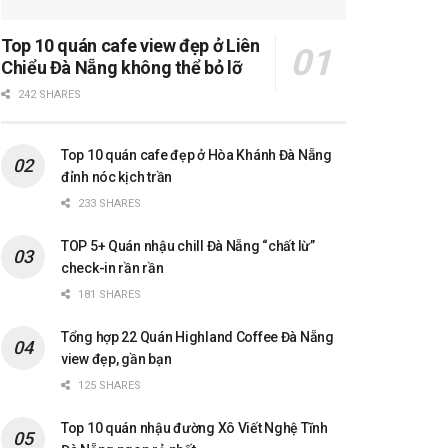
Top 10 quán cafe view đẹp ở Liên
Chiểu Đà Nẵng không thể bỏ lỡ
242 SHARES
Top 10 quán cafe đẹp ở Hòa Khánh Đà Nẵng
đỉnh nóc kịch trần
233 SHARES
TOP 5+ Quán nhậu chill Đà Nẵng “chất lừ”
check-in rần rần
181 SHARES
Tổng hợp 22 Quán Highland Coffee Đà Nẵng
view đẹp, gần bạn
125 SHARES
Top 10 quán nhậu đường Xô Viết Nghệ Tĩnh