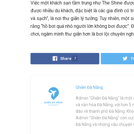
Việc một khách sạn tầm trung như The Shine được t
được nhiều du khách, đặc biệt là các gia đình có t
và sạch”, là nơi thư giãn lý tưởng. Tuy nhiên, một
rằng “hồ bơi quá nhỏ người lớn không bơi được”. Đ
chơi, ngâm mình thư giãn hơn là bơi lội chuyên ngh
Share
7
T
Ghiền Đà Nẵng
Admin "Ghiền Đà Nẵng" là một c
và văn hóa Đà Nẵng, với hơn 5
đáo về thành phố Đà Nẵng. Khôn
Admin "Ghiền Đà Nẵng" còn cung
Đà Nẵng và những câu chuyện 