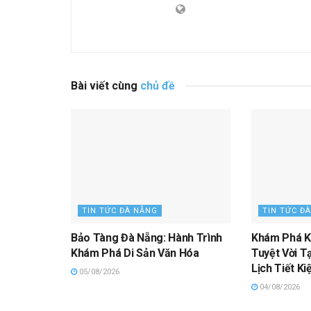
Bài viết cùng
chủ đề
TIN TỨC ĐÀ NẴNG
TIN TỨC Đ
Bảo Tàng Đà Nẵng: Hành Trình
Khám Phá K
Khám Phá Di Sản Văn Hóa
Tuyệt Vời Tạ
Lịch Tiết K
05/08/2026
04/08/2026