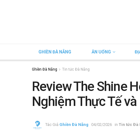
GHIỀN ĐÀ NẴNG
ĂN UỐNG
ĐỊ
Ghiền Đà Nẵng
Tin tức Đà Nẵng
Review The Shine Ho
Nghiệm Thực Tế và L
Tác Giả
Ghiền Đà Nẵng
04/02/2026
in
Tin tức Đà