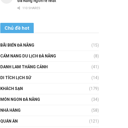
Đà Nẵng ngon rẻ nhất
110 SHARES
Chủ đề hot
BÃI BIỂN ĐÀ NẴNG
(15)
CẨM NANG DU LỊCH ĐÀ NẴNG
(8)
DANH LAM THẮNG CẢNH
(41)
DI TÍCH LỊCH SỬ
(14)
KHÁCH SẠN
(179)
MÓN NGON ĐÀ NẴNG
(34)
NHÀ HÀNG
(58)
QUÁN ĂN
(121)