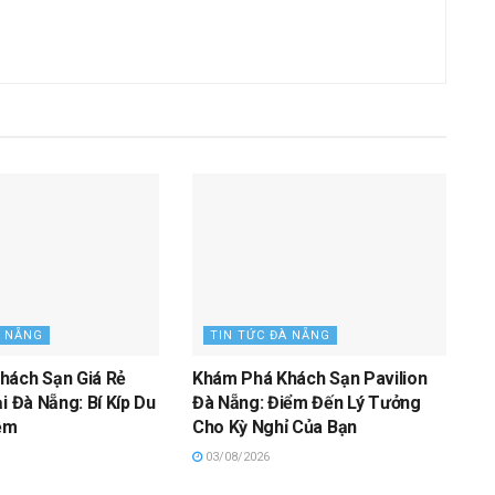
À NẴNG
TIN TỨC ĐÀ NẴNG
hách Sạn Giá Rẻ
Khám Phá Khách Sạn Pavilion
i Đà Nẵng: Bí Kíp Du
Đà Nẵng: Điểm Đến Lý Tưởng
iệm
Cho Kỳ Nghỉ Của Bạn
03/08/2026