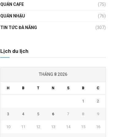
QUÁN CAFE
(75)
QUÁN NHẬU
(76)
TIN TỨC ĐÀ NẴNG
(307)
Lịch du lịch
THÁNG 8 2026
H
B
T
N
S
B
C
1
2
3
4
5
6
7
8
9
10
11
12
13
14
15
16