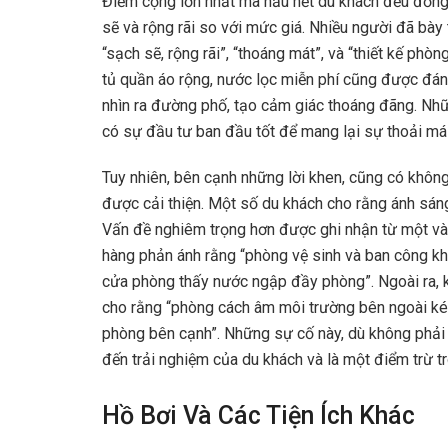
Điểm cộng lớn nhất mà hầu hết du khách đều đồng 
sẽ và rộng rãi so với mức giá. Nhiều người đã bày
“sạch sẽ, rộng rãi”, “thoáng mát”, và “thiết kế phò
tủ quần áo rộng, nước lọc miễn phí cũng được đá
nhìn ra đường phố, tạo cảm giác thoáng đãng. Nhữ
có sự đầu tư ban đầu tốt để mang lại sự thoải má
Tuy nhiên, bên cạnh những lời khen, cũng có khôn
được cải thiện. Một số du khách cho rằng ánh sáng
Vấn đề nghiêm trọng hơn được ghi nhận từ một vài
hàng phản ánh rằng “phòng vệ sinh và ban công kh
cửa phòng thấy nước ngập đầy phòng”. Ngoài ra, k
cho rằng “phòng cách âm môi trường bên ngoài kém
phòng bên cạnh”. Những sự cố này, dù không phải 
đến trải nghiệm của du khách và là một điểm trừ t
Hồ Bơi Và Các Tiện Ích Khác