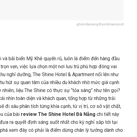
ghiendanang-thumbnail-post
 và bãi biển Mỹ Khê quyến rũ, luôn là điểm đến hàng đầu
trọn vẹn, việc lựa chọn một nơi lưu trú phù hợp đóng vai
khu nghỉ dưỡng, The Shine Hotel & Apartment nổi lên như
thu hút sự quan tâm của nhiều du khách nhờ mức giá cạnh
 nhiên, liệu The Shine có thực sự “tỏa sáng” như tên gọi?
i nhìn toàn diện và khách quan, tổng hợp từ những trải
 đi sâu phân tích từng khía cạnh, từ vị trí, cơ sở vật chất,
iêu của bài
review The Shine Hotel Đà Nẵng
chi tiết này
đưa ra quyết định sáng suốt nhất cho kỳ nghỉ sắp tới tại
 phá xem đây có phải là điểm dừng chân lý tưởng dành cho