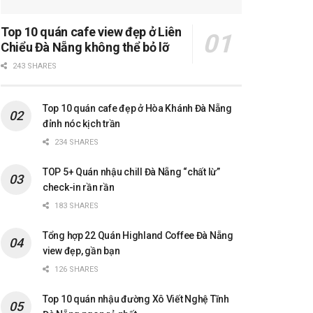
Top 10 quán cafe view đẹp ở Liên
Chiểu Đà Nẵng không thể bỏ lỡ
243 SHARES
Top 10 quán cafe đẹp ở Hòa Khánh Đà Nẵng
đỉnh nóc kịch trần
234 SHARES
TOP 5+ Quán nhậu chill Đà Nẵng “chất lừ”
check-in rần rần
183 SHARES
Tổng hợp 22 Quán Highland Coffee Đà Nẵng
view đẹp, gần bạn
126 SHARES
Top 10 quán nhậu đường Xô Viết Nghệ Tĩnh