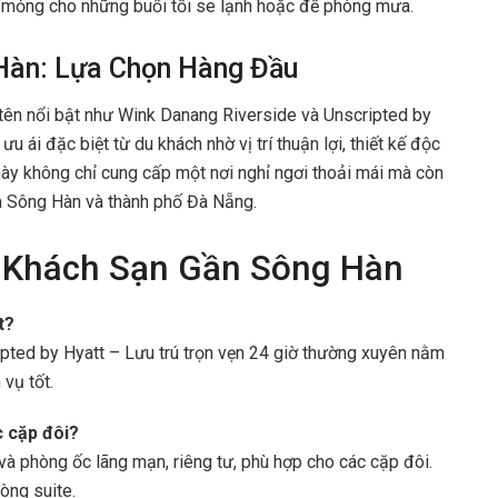
 mỏng cho những buổi tối se lạnh hoặc đề phòng mưa.
Hàn: Lựa Chọn Hàng Đầu
tên nổi bật như Wink Danang Riverside và Unscripted by
u ái đặc biệt từ du khách nhờ vị trí thuận lợi, thiết kế độc
ày không chỉ cung cấp một nơi nghỉ ngơi thoải mái mà còn
a Sông Hàn và thành phố Đà Nẵng.
 Khách Sạn Gần Sông Hàn
t?
pted by Hyatt – Lưu trú trọn vẹn 24 giờ thường xuyên nằm
 vụ tốt.
c cặp đôi?
và phòng ốc lãng mạn, riêng tư, phù hợp cho các cặp đôi.
òng suite.