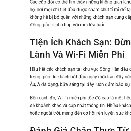
Các cặp đôi có thể tìm thấy những không gian lãng
họ, nơi mọi chi tiết đều được chăm chút tỉ mỉ để 
không hề bị bỏ quên với những khách sạn cung cấp 
động giải trí phù hợp với mọi lứa tuổi.
Tiện Ích Khách Sạn: Đừ
Lành Và Wi-Fi Miễn Phí
Hầu hết các khách sạn tại khu vực Sông Hàn đều c
trọng giúp du khách bắt đầu ngày mới tràn đầy n
Âu, Á đa dạng, bữa sáng tại đây luôn đảm bảo sự
Bên cạnh đó, Wi-Fi miễn phí tốc độ cao là một tiêu
sẻ khoảnh khắc và cập nhật thông tin. Nhiều khách
hoặc ngoài trời, mang đến cơ hội rèn luyện sức khỏe
Đánh Giá Chân Thực Từ 