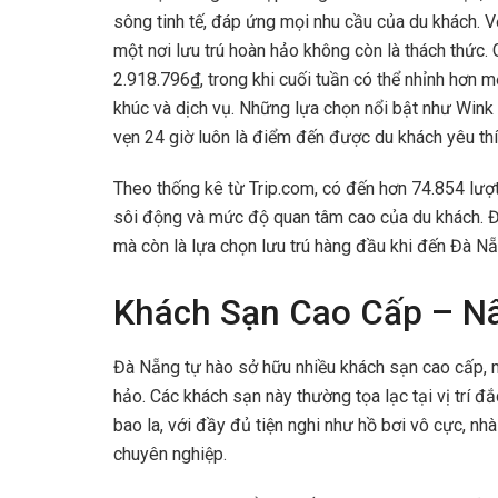
sông tinh tế, đáp ứng mọi nhu cầu của du khách. V
một nơi lưu trú hoàn hảo không còn là thách thức.
2.918.796₫, trong khi cuối tuần có thể nhỉnh hơn 
khúc và dịch vụ. Những lựa chọn nổi bật như Wink
vẹn 24 giờ luôn là điểm đến được du khách yêu thí
Theo thống kê từ Trip.com, có đến hơn 74.854 lượt
sôi động và mức độ quan tâm cao của du khách. Đ
mà còn là lựa chọn lưu trú hàng đầu khi đến Đà Nẵ
Khách Sạn Cao Cấp – N
Đà Nẵng tự hào sở hữu nhiều khách sạn cao cấp, 
hảo. Các khách sạn này thường tọa lạc tại vị trí 
bao la, với đầy đủ tiện nghi như hồ bơi vô cực, nh
chuyên nghiệp.