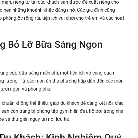
 mạn, riêng tư tại các khách sạn được đề xuất riêng cho
tạo nên những khoảnh khắc đáng nhớ. Các gia đình cũng
phòng ốc rộng rãi, tiện ích vui chơi cho trẻ em và các hoạt
ng Bỏ Lỡ Bữa Sáng Ngon
ung cấp bữa sáng miễn phí, một tiện ích vô cùng quan
ăng lượng. Từ các món ăn địa phương hấp dẫn đến các món
 tươi ngon và phong phú.
 chuẩn không thể thiếu, giúp du khách dễ dàng kết nối, chia
 sạn còn trang bị phòng tập gym hiện đại, hồ bơi trong nhà
 và thư giãn ngay tại nơi lưu trú.
Du Khách: Kinh Nghiệm Quý