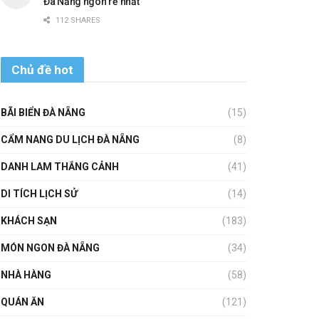
Đà Nẵng ngon rẻ nhất
112 SHARES
Chủ đề hot
BÃI BIỂN ĐÀ NẴNG
(15)
CẨM NANG DU LỊCH ĐÀ NẴNG
(8)
DANH LAM THẮNG CẢNH
(41)
DI TÍCH LỊCH SỬ
(14)
KHÁCH SẠN
(183)
MÓN NGON ĐÀ NẴNG
(34)
NHÀ HÀNG
(58)
QUÁN ĂN
(121)