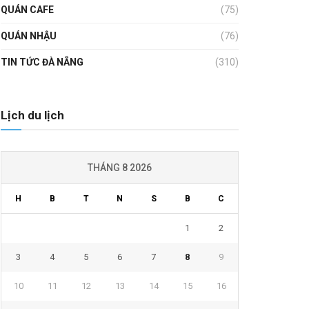
QUÁN CAFE
(75)
QUÁN NHẬU
(76)
TIN TỨC ĐÀ NẴNG
(310)
Lịch du lịch
THÁNG 8 2026
H
B
T
N
S
B
C
1
2
3
4
5
6
7
8
9
10
11
12
13
14
15
16