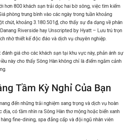
ới hơn 800 khách sạn trải dọc hai bờ sông, việc tìm kiếm
 Giá phòng trung bình vào các ngày trong tuần khoảng
một chút, khoảng 3.180.501₫, cho thấy sự đa dạng về phân
 Danang Riverside hay Unscripted by Hyatt – Lưu trú trọn
ch nhờ thiết kế độc đáo và dịch vụ chuyên nghiệp.
 đánh giá cho các khách sạn tại khu vực này, phản ánh sự
iều này cho thấy Sông Hàn không chỉ là điểm ngắm cảnh
ng.
âng Tầm Kỳ Nghỉ Của Bạn
mang đến những trải nghiệm sang trọng và dịch vụ hoàn
đắc địa, có tầm nhìn ra Sông Hàn thơ mộng hoặc biển xanh
à hàng fine-dining, spa đẳng cấp và đội ngũ nhân viên