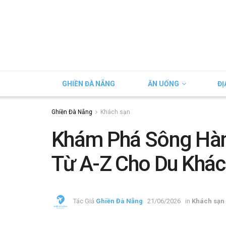
GHIỀN ĐÀ NẴNG
ĂN UỐNG
ĐỊ
Ghiền Đà Nẵng
Khách sạn
Khám Phá Sông Hàn
Từ A-Z Cho Du Khác
Tác Giả
Ghiền Đà Nẵng
21/06/2026
in
Khách sạn