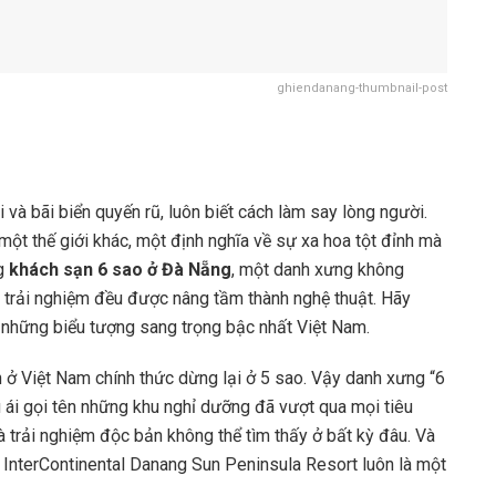
ghiendanang-thumbnail-post
và bãi biển quyến rũ, luôn biết cách làm say lòng người.
ột thế giới khác, một định nghĩa về sự xa hoa tột đỉnh mà
ng
khách sạn 6 sao ở Đà Nẵng
, một danh xưng không
i trải nghiệm đều được nâng tầm thành nghệ thuật. Hãy
những biểu tượng sang trọng bậc nhất Việt Nam.
 ở Việt Nam chính thức dừng lại ở 5 sao. Vậy danh xưng “6
 ái gọi tên những khu nghỉ dưỡng đã vượt qua mọi tiêu
à trải nghiệm độc bản không thể tìm thấy ở bất kỳ đâu. Và
ên InterContinental Danang Sun Peninsula Resort luôn là một