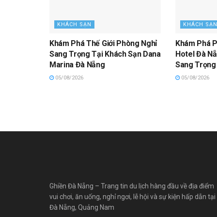
KHÁCH SẠN
KHÁCH SẠ
Khám Phá Thế Giới Phòng Nghỉ
Khám Phá P
Sang Trọng Tại Khách Sạn Dana
Hotel Đà Nẵ
Marina Đà Nẵng
Sang Trọng
05/08/2026
05/08/2026
Ghiền Đà Nẵng – Trang tin du lịch hàng đầu về địa điểm
vui chơi, ăn uống, nghỉ ngơi, lễ hội và sự kiện hấp dẫn tại
Đà Nẵng, Quảng Nam