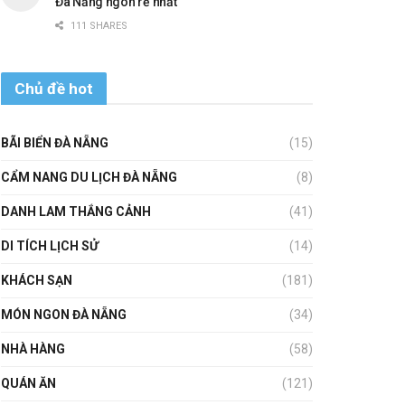
Đà Nẵng ngon rẻ nhất
111 SHARES
Chủ đề hot
BÃI BIỂN ĐÀ NẴNG
(15)
CẨM NANG DU LỊCH ĐÀ NẴNG
(8)
DANH LAM THẮNG CẢNH
(41)
DI TÍCH LỊCH SỬ
(14)
KHÁCH SẠN
(181)
MÓN NGON ĐÀ NẴNG
(34)
NHÀ HÀNG
(58)
QUÁN ĂN
(121)