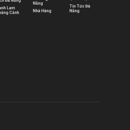
ịch Đà Nẵng
Nẵng
Tin Tức Đà
anh Lam
Nhà Hàng
Nẵng
hắng Cảnh