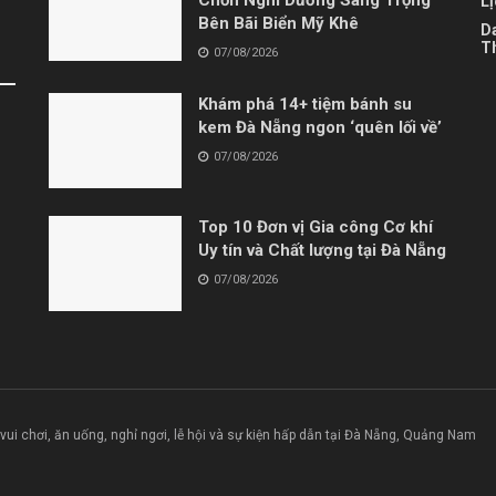
Chốn Nghỉ Dưỡng Sang Trọng
L
Bên Bãi Biển Mỹ Khê
D
T
07/08/2026
Khám phá 14+ tiệm bánh su
kem Đà Nẵng ngon ‘quên lối về’
07/08/2026
Top 10 Đơn vị Gia công Cơ khí
Uy tín và Chất lượng tại Đà Nẵng
07/08/2026
 vui chơi, ăn uống, nghỉ ngơi, lễ hội và sự kiện hấp dẫn tại Đà Nẵng, Quảng Nam