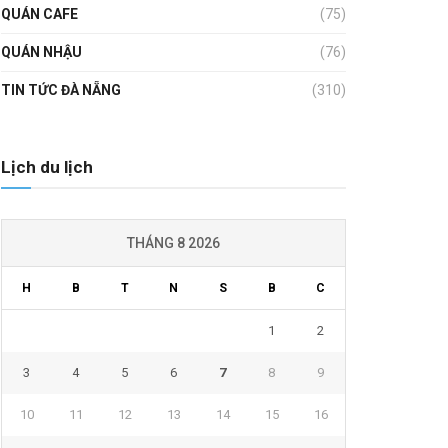
QUÁN CAFE
(75)
QUÁN NHẬU
(76)
TIN TỨC ĐÀ NẴNG
(310)
Lịch du lịch
THÁNG 8 2026
H
B
T
N
S
B
C
1
2
3
4
5
6
7
8
9
10
11
12
13
14
15
16