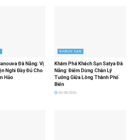
N
KHÁCH SẠN
anouva Đà Nẵng: Vị
Khám Phá Khách Sạn Satya Đà
iện Nghi Đầy Đủ Cho
Nẵng: Điểm Dừng Chân Lý
àn Hảo
Tưởng Giữa Lòng Thành Phố
Biển
06/08/2026