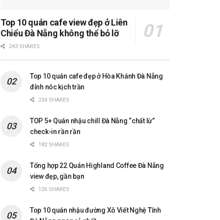
Top 10 quán cafe view đẹp ở Liên
Chiểu Đà Nẵng không thể bỏ lỡ
243 SHARES
Top 10 quán cafe đẹp ở Hòa Khánh Đà Nẵng
đỉnh nóc kịch trần
234 SHARES
TOP 5+ Quán nhậu chill Đà Nẵng “chất lừ”
check-in rần rần
182 SHARES
Tổng hợp 22 Quán Highland Coffee Đà Nẵng
view đẹp, gần bạn
126 SHARES
Top 10 quán nhậu đường Xô Viết Nghệ Tĩnh