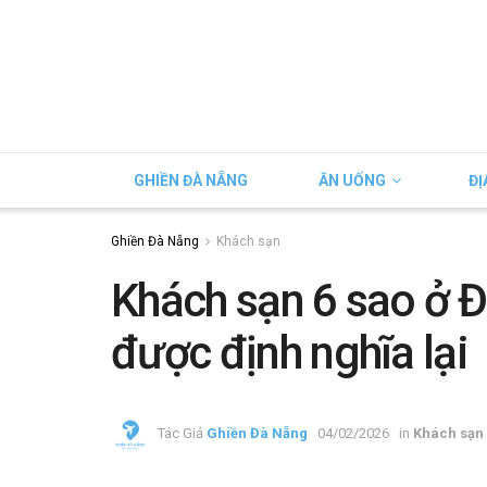
GHIỀN ĐÀ NẴNG
ĂN UỐNG
ĐỊ
Ghiền Đà Nẵng
Khách sạn
Khách sạn 6 sao ở Đ
được định nghĩa lại
Tác Giả
Ghiền Đà Nẵng
04/02/2026
in
Khách sạn