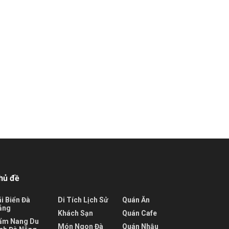
hủ đề
i Biển Đà
Di Tích Lịch Sử
Quán Ăn
ẵng
Khách Sạn
Quán Cafe
ẩm Nang Du
Món Ngon Đà
Quán Nhậu