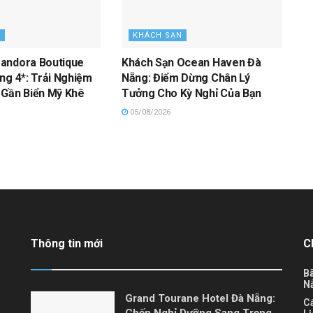
N
KHÁCH SẠN
andora Boutique
Khách Sạn Ocean Haven Đà
ng 4*: Trải Nghiệm
Nẵng: Điểm Dừng Chân Lý
 Gần Biển Mỹ Khê
Tưởng Cho Kỳ Nghỉ Của Bạn
05/08/2026
Thông tin mới
C
Bã
N
Grand Tourane Hotel Đà Nẵng:
C