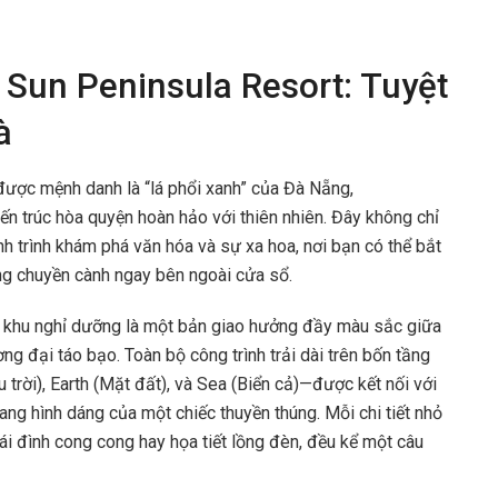
 Sun Peninsula Resort: Tuyệt
à
được mệnh danh là “lá phổi xanh” của Đà Nẵng,
iến trúc hòa quyện hoàn hảo với thiên nhiên. Đây không chỉ
nh trình khám phá văn hóa và sự xa hoa, nơi bạn có thể bắt
g chuyền cành ngay bên ngoài cửa sổ.
y, khu nghỉ dưỡng là một bản giao hưởng đầy màu sắc giữa
g đại táo bạo. Toàn bộ công trình trải dài trên bốn tầng
rời), Earth (Mặt đất), và Sea (Biển cả)—được kết nối với
g hình dáng của một chiếc thuyền thúng. Mỗi chi tiết nhỏ
 đình cong cong hay họa tiết lồng đèn, đều kể một câu