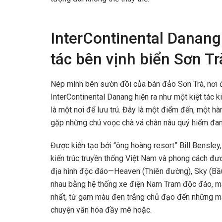
InterContinental Danang
tác bên vịnh biển Sơn Tr
Nép mình bên sườn đồi của bán đảo Sơn Trà, nơi 
InterContinental Danang hiện ra như một kiệt tác k
là một nơi để lưu trú. Đây là một điểm đến, một hà
gặp những chú voọc chà vá chân nâu quý hiếm đan
Được kiến tạo bởi “ông hoàng resort” Bill Bensle
kiến trúc truyền thống Việt Nam và phong cách đươn
địa hình độc đáo—Heaven (Thiên đường), Sky (Bầu t
nhau bằng hệ thống xe điện Nam Tram độc đáo, man
nhất, từ gam màu đen trắng chủ đạo đến những mái
chuyện văn hóa đầy mê hoặc.