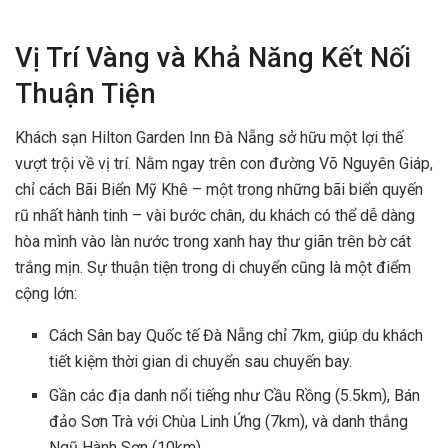
Vị Trí Vàng và Khả Năng Kết Nối
Thuận Tiện
Khách sạn Hilton Garden Inn Đà Nẵng sở hữu một lợi thế
vượt trội về vị trí. Nằm ngay trên con đường Võ Nguyên Giáp,
chỉ cách Bãi Biển Mỹ Khê – một trong những bãi biển quyến
rũ nhất hành tinh – vài bước chân, du khách có thể dễ dàng
hòa mình vào làn nước trong xanh hay thư giãn trên bờ cát
trắng mịn. Sự thuận tiện trong di chuyển cũng là một điểm
cộng lớn:
Cách Sân bay Quốc tế Đà Nẵng chỉ 7km, giúp du khách
tiết kiệm thời gian di chuyển sau chuyến bay.
Gần các địa danh nổi tiếng như Cầu Rồng (5.5km), Bán
đảo Sơn Trà với Chùa Linh Ứng (7km), và danh thắng
Ngũ Hành Sơn (10km).