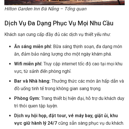
Hilton Garden Inn Đà Nẵng – Tổng quan
Dịch Vụ Đa Dạng Phục Vụ Mọi Nhu Cầu
Khách sạn cung cấp đầy đủ các dịch vụ thiết yếu như:
Ăn sáng miễn phí:
Bữa sáng thịnh soạn, đa dạng món
ăn, đảm bảo năng lượng cho một ngày khám phá.
Wifi miễn phí:
Truy cập internet tốc độ cao tại mọi khu
vực, từ sảnh đến phòng nghỉ.
Bar và Nhà hàng:
Thưởng thức các món ăn hấp dẫn và
đồ uống tinh tế trong không gian sang trọng.
Phòng Gym:
Trang thiết bị hiện đại, hỗ trợ du khách duy
trì thói quen tập luyện.
Dịch vụ hội họp, đặt tour, vé máy bay, giặt ủi, khu
vực giữ hành lý 24/7
cũng sẵn sàng phục vụ du khách.