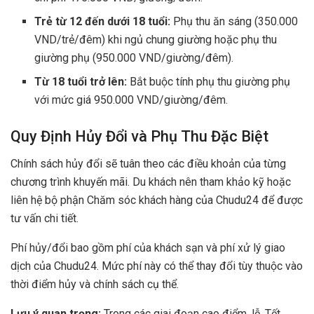
Trẻ từ 12 đến dưới 18 tuổi:
Phụ thu ăn sáng (350.000
VND/trẻ/đêm) khi ngủ chung giường hoặc phụ thu
giường phụ (950.000 VND/giường/đêm).
Từ 18 tuổi trở lên:
Bắt buộc tính phụ thu giường phụ
với mức giá 950.000 VND/giường/đêm.
Quy Định Hủy Đổi và Phụ Thu Đặc Biệt
Chính sách hủy đổi sẽ tuân theo các điều khoản của từng
chương trình khuyến mãi. Du khách nên tham khảo kỹ hoặc
liên hệ bộ phận Chăm sóc khách hàng của Chudu24 để được
tư vấn chi tiết.
Phí hủy/đổi bao gồm phí của khách sạn và phí xử lý giao
dịch của Chudu24. Mức phí này có thể thay đổi tùy thuộc vào
thời điểm hủy và chính sách cụ thể.
Lưu ý quan trọng:
Trong các giai đoạn cao điểm, lễ, Tết,