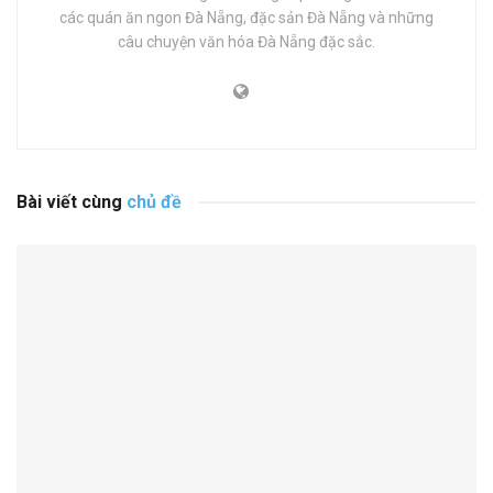
các quán ăn ngon Đà Nẵng, đặc sản Đà Nẵng và những
câu chuyện văn hóa Đà Nẵng đặc sắc.
Bài viết cùng
chủ đề