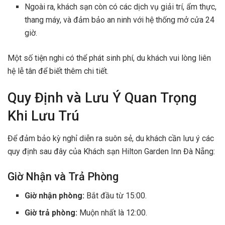
Ngoài ra, khách sạn còn có các dịch vụ giải trí, ẩm thực,
thang máy, và đảm bảo an ninh với hệ thống mở cửa 24
giờ.
Một số tiện nghi có thể phát sinh phí, du khách vui lòng liên
hệ lễ tân để biết thêm chi tiết.
Quy Định và Lưu Ý Quan Trọng
Khi Lưu Trú
Để đảm bảo kỳ nghỉ diễn ra suôn sẻ, du khách cần lưu ý các
quy định sau đây của Khách sạn Hilton Garden Inn Đà Nẵng:
Giờ Nhận và Trả Phòng
Giờ nhận phòng:
Bắt đầu từ 15:00.
Giờ trả phòng:
Muộn nhất là 12:00.