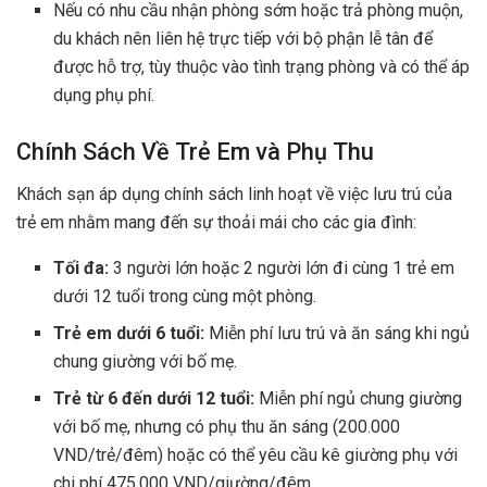
Nếu có nhu cầu nhận phòng sớm hoặc trả phòng muộn,
du khách nên liên hệ trực tiếp với bộ phận lễ tân để
được hỗ trợ, tùy thuộc vào tình trạng phòng và có thể áp
dụng phụ phí.
Chính Sách Về Trẻ Em và Phụ Thu
Khách sạn áp dụng chính sách linh hoạt về việc lưu trú của
trẻ em nhằm mang đến sự thoải mái cho các gia đình:
Tối đa:
3 người lớn hoặc 2 người lớn đi cùng 1 trẻ em
dưới 12 tuổi trong cùng một phòng.
Trẻ em dưới 6 tuổi:
Miễn phí lưu trú và ăn sáng khi ngủ
chung giường với bố mẹ.
Trẻ từ 6 đến dưới 12 tuổi:
Miễn phí ngủ chung giường
với bố mẹ, nhưng có phụ thu ăn sáng (200.000
VND/trẻ/đêm) hoặc có thể yêu cầu kê giường phụ với
chi phí 475.000 VND/giường/đêm.