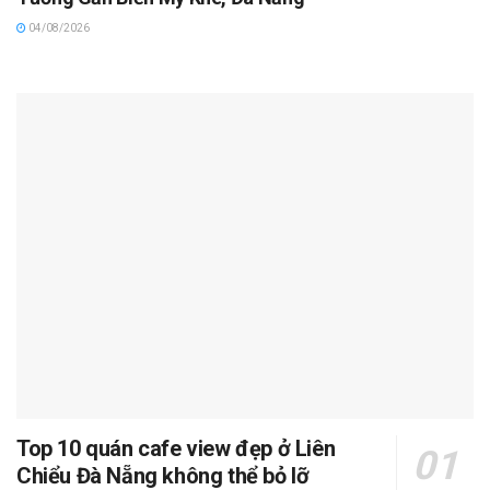
04/08/2026
Top 10 quán cafe view đẹp ở Liên
Chiểu Đà Nẵng không thể bỏ lỡ