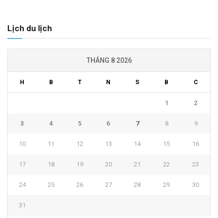
Lịch du lịch
THÁNG 8 2026
H
B
T
N
S
B
C
1
2
3
4
5
6
7
8
9
10
11
12
13
14
15
16
17
18
19
20
21
22
23
24
25
26
27
28
29
30
31