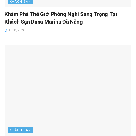
KHÁCH SẠN
Khám Phá Thế Giới Phòng Nghỉ Sang Trọng Tại
Khách Sạn Dana Marina Đà Nẵng
05/08/2026
KHÁCH SẠN