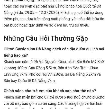
hoặc các sự kiện đặc biệt như Lễ hội pháo hoa Quốc tế Đà
Nẵng (ví dụ: 29.05 – 12.07.2026), khách sạn có thể áp dụng
thêm phụ thu dựa trên công suất phòng, yêu cầu đặt bữa ăn
bắt buộc hoặc quy định về số đêm lưu trú tối thiểu.
Những Câu Hỏi Thường Gặp
Hilton Garden Inn Đà Nẵng cách các địa điểm du lịch nổi
tiếng bao xa?
Khách sạn nằm ở 96 Võ Nguyên Giáp, cách Bãi Biển Mỹ Khê
khoảng 100m, Cầu Rồng 5.5km, Bán đảo Sơn Trà – Chùa
Linh Ứng 7km, Phố cổ Hội An 28km, Ga Đà Nẵng 5.2km và
Sân bay Quốc tế Đà Nẵng 7km.
Chính sách cho trẻ em của khách sạn như thế nào?
Khách sạn miễn phí cho 01 trẻ dưới 6 tuổi ngủ chung giường
với bố mẹ, bao gồm cả ăn sáng. Các trường hợp trẻ lớn hơn