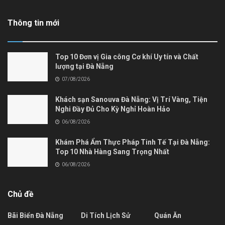
Thông tin mới
Top 10 Đơn vị Gia công Cơ khí Uy tín và Chất
lượng tại Đà Nẵng
07/08/2026
Khách sạn Sanouva Đà Nẵng: Vị Trí Vàng, Tiện
Nghi Đầy Đủ Cho Kỳ Nghỉ Hoàn Hảo
06/08/2026
Khám Phá Ẩm Thực Pháp Tinh Tế Tại Đà Nẵng:
Top 10 Nhà Hàng Sang Trọng Nhất
06/08/2026
Chủ đề
Bãi Biển Đà Nẵng
Di Tích Lịch Sử
Quán Ăn