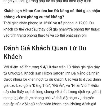
hoặc yêu cầu giường phụ sẽ có phụ thu theo quy định.
Khách sạn Hilton Garden Inn Đà Nẵng có thời gian nhận
phòng và trả phòng cụ thể không?
Thời gian nhận phòng là 15:00 và trả phòng là 12:00. Du
khách có thể yêu cầu thay đổi giờ nhận/trả phòng tùy thuộc
vào tình trạng phòng thực tế và có thể phát sinh phí.
Đánh Giá Khách Quan Từ Du
Khách
Với điểm số ấn tượng
9.4/10
dựa trên 10 đánh giá gần đây
từ Chudu24, Khách sạn Hilton Garden Inn Đà Nẵng đã nhận
được nhiều lời khen ngợi từ du khách. Các yếu tố được đánh
giá cao bao gồm “Đáng Tiền”, “Đồ Ăn”, và “Nhân Viên”. Điều
này cho thấy sự hài lòng chung về chất lượng dịch vụ, giá trị
mang lại, ẩm thực phong phú và thái độ phục vụ chuyên
nghiệp của đội ngũ nhân viên khách sạn. Những đánh giá