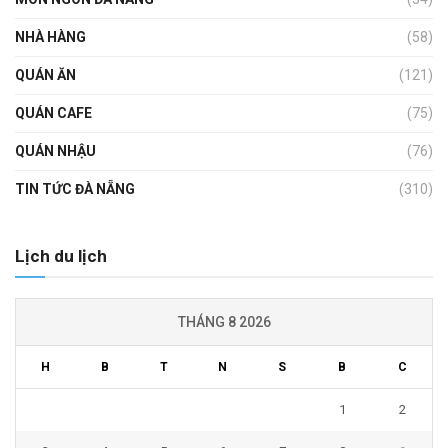
NHÀ HÀNG
(58)
QUÁN ĂN
(121)
QUÁN CAFE
(75)
QUÁN NHẬU
(76)
TIN TỨC ĐÀ NẴNG
(310)
Lịch du lịch
THÁNG 8 2026
H
B
T
N
S
B
C
1
2