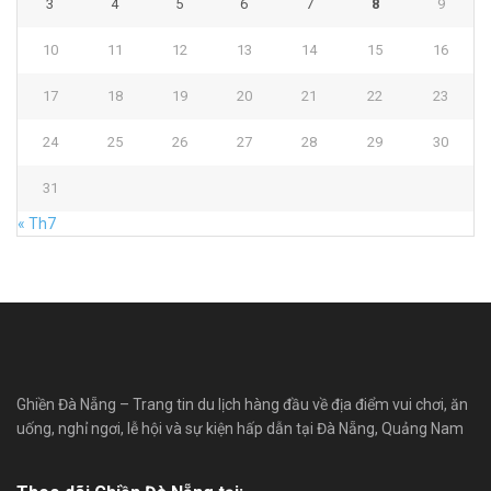
3
4
5
6
7
8
9
10
11
12
13
14
15
16
17
18
19
20
21
22
23
24
25
26
27
28
29
30
31
« Th7
Ghiền Đà Nẵng – Trang tin du lịch hàng đầu về địa điểm vui chơi, ăn
uống, nghỉ ngơi, lễ hội và sự kiện hấp dẫn tại Đà Nẵng, Quảng Nam