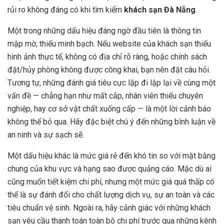
rủi ro không đáng có khi tìm kiếm
khách sạn Đà Nẵng
.
Một trong những dấu hiệu đáng ngờ đầu tiên là thông tin
mập mờ, thiếu minh bạch. Nếu website của khách sạn thiếu
hình ảnh thực tế, không có địa chỉ rõ ràng, hoặc chính sách
đặt/hủy phòng không được công khai, bạn nên đặt câu hỏi.
Tương tự, những đánh giá tiêu cực lặp đi lặp lại về cùng một
vấn đề — chẳng hạn như mất cắp, nhân viên thiếu chuyên
nghiệp, hay cơ sở vật chất xuống cấp — là một lời cảnh báo
không thể bỏ qua. Hãy đặc biệt chú ý đến những bình luận về
an ninh và sự sạch sẽ.
Một dấu hiệu khác là mức giá rẻ đến khó tin so với mặt bằng
chung của khu vực và hạng sao được quảng cáo. Mặc dù ai
cũng muốn tiết kiệm chi phí, nhưng một mức giá quá thấp có
thể là sự đánh đổi cho chất lượng dịch vụ, sự an toàn và các
tiêu chuẩn vệ sinh. Ngoài ra, hãy cảnh giác với những khách
sạn yêu cầu thanh toán toàn bộ chi phí trước qua những kênh