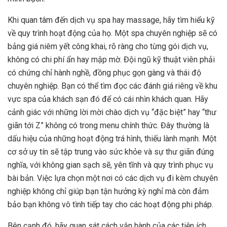
Khi quan tâm đến dịch vụ spa hay massage, hãy tìm hiểu kỹ
về quy trình hoạt động của họ. Một spa chuyên nghiệp sẽ có
bảng giá niêm yết công khai, rõ ràng cho từng gói dịch vụ,
không có chi phí ẩn hay mập mờ. Đội ngũ kỹ thuật viên phải
có chứng chỉ hành nghề, đồng phục gọn gàng và thái độ
chuyên nghiệp. Bạn có thể tìm đọc các đánh giá riêng về khu
vực spa của khách sạn đó để có cái nhìn khách quan. Hãy
cảnh giác với những lời mời chào dịch vụ “đặc biệt” hay “thư
giãn tới Z” không có trong menu chính thức. Đây thường là
dấu hiệu của những hoạt động trá hình, thiếu lành mạnh. Một
cơ sở uy tín sẽ tập trung vào sức khỏe và sự thư giãn đúng
nghĩa, với không gian sạch sẽ, yên tĩnh và quy trình phục vụ
bài bản. Việc lựa chọn một nơi có các dịch vụ đi kèm chuyên
nghiệp không chỉ giúp bạn tận hưởng kỳ nghỉ mà còn đảm
bảo bạn không vô tình tiếp tay cho các hoạt động phi pháp.
Bên cạnh đó, hãy quan sát cách vận hành của các tiện ích