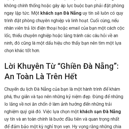
không chính thống hoặc gây áp lực buộc bạn phải đặt phòng
ngay lập tức. Một
khách sạn Đà Nẵng
uy tín sẽ luôn có quy
trình đặt phòng chuyên nghiệp và linh hoạt. Cuối cùng, nếu
nhân viên trả lời điện thoại hoặc email của bạn một cách cộc
lốc, thiếu chuyên nghiệp hoặc lảng tránh các câu hỏi về an
ninh, đó cũng là một dấu hiệu cho thấy bạn nên tìm một lựa
chọn khác tốt hơn.
Lời Khuyên Từ “Ghiền Đà Nẵng”:
An Toàn Là Trên Hết
Chuyến du lịch Đà Nẵng của bạn là một hành trình để khám
phá, thư giãn và tạo nên những kỷ niệm đẹp. Đừng để những
lo lắng về nơi ăn chốn ở làm ảnh hưởng đến những trải
nghiệm quý giá đó. Việc lựa chọn một
khách sạn Đà Nẵng
uy tín và an toàn chính là bước đầu tiên và quan trọng nhất
để đảm bảo một kỳ nghỉ trọn vẹn. Hy vọng rằng những chia