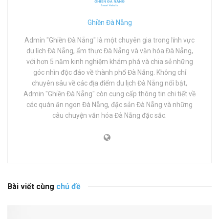
Ghiền Đà Nẵng
Admin "Ghiền Đà Nẵng" là một chuyên gia trong lĩnh vực
du lịch Đà Nẵng, ẩm thực Đà Nẵng và văn hóa Đà Nẵng,
với hơn 5 năm kinh nghiệm khám phá và chia sẻ những
góc nhìn độc đáo về thành phố Đà Nẵng. Không chỉ
chuyên sâu về các địa điểm du lịch Đà Nẵng nổi bật,
Admin "Ghiền Đà Nẵng" còn cung cấp thông tin chi tiết về
các quán ăn ngon Đà Nẵng, đặc sản Đà Nẵng và những
câu chuyện văn hóa Đà Nẵng đặc sắc.
Bài viết cùng
chủ đề