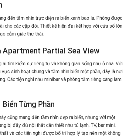
n
ang đến tầm nhìn trực diện ra biển xanh bao la. Phòng được
i cho các cặp đôi. Thiết kế hiện đại kết hợp với cửa sổ lớn
ạo cảm giác thư thái.
 Apartment Partial Sea View
 ai tìm kiếm sự riêng tư và không gian sống như ở nhà. Với
u vực sinh hoạt chung và tầm nhìn biển một phần, đây là nơi
g. Các tiện nghi như minibar và phòng tắm riêng càng làm
 Biển Từng Phần
ày cũng mang đến tầm nhìn đẹp ra biển, nhưng với một
 bị đầy đủ nội thất cần thiết như tủ lạnh, TV, bar mini,
 thất và các tiện nghi được bố trí hợp lý tạo nên một không