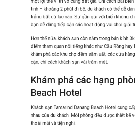
một lợi thế vị trí vô cùng đắt giá. Chỉ cách Bãi b
tinh – khoảng 2 phút đi bộ, du khách có thể dễ dà
trắng bất cứ lúc nào. Sự gần gũi với biển không ch
bạn dễ dàng tiếp cận các hoạt động vui chơi giải tr
Hơn thế nữa, khách sạn còn nằm trong bán kính 3
điểm tham quan nổi tiếng khác như Cầu Rồng hay N
khám phá các khu chợ đêm sầm uất, các cửa hàng 
cận, chỉ cách khách sạn vài trăm mét.
Khám phá các hạng phò
Beach Hotel
Khách sạn Tamarind Danang Beach Hotel cung cấp
nhau của du khách. Mỗi phòng đều được thiết kế với
thoải mái và tiện nghi.