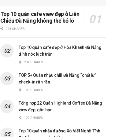
Top 10 quán cafe view đẹp ở Liên
Chiểu Đà Nẵng không thể bỏ lỡ
244 SHARES
Top 10 quán cafe đẹp ở Hòa Khánh Đà Nẵng
đỉnh nóc kịch trần
234 SHARES
TOP 5+ Quán nhậu chill Đà Nẵng “chất lừ”
check-in rần rần
183 SHARES
Tổng hợp 22 Quán Highland Coffee Đà Nẵng
view đẹp, gần bạn
127 SHARES
Top 10 quán nhậu đường Xô Viết Nghệ Tĩnh