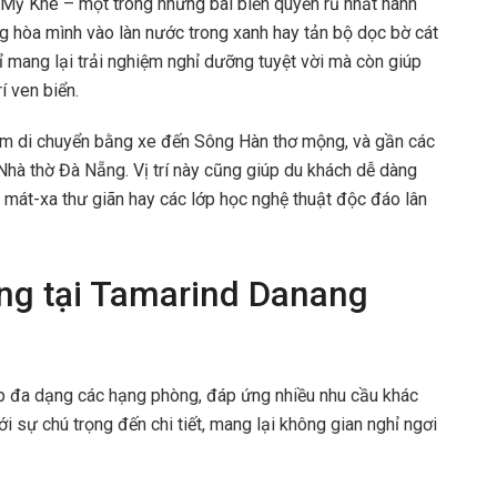
iển Mỹ Khê – một trong những bãi biển quyến rũ nhất hành
ng hòa mình vào làn nước trong xanh hay tản bộ dọc bờ cát
ỉ mang lại trải nghiệm nghỉ dưỡng tuyệt vời mà còn giúp
í ven biển.
km di chuyển bằng xe đến Sông Hàn thơ mộng, và gần các
hà thờ Đà Nẵng. Vị trí này cũng giúp du khách dễ dàng
mát-xa thư giãn hay các lớp học nghệ thuật độc đáo lân
ng tại Tamarind Danang
 đa dạng các hạng phòng, đáp ứng nhiều nhu cầu khác
 sự chú trọng đến chi tiết, mang lại không gian nghỉ ngơi