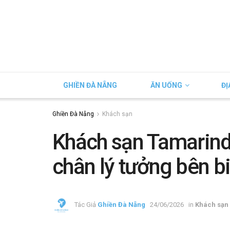
GHIỀN ĐÀ NẴNG
ĂN UỐNG
ĐỊ
Ghiền Đà Nẵng
Khách sạn
Khách sạn Tamarin
chân lý tưởng bên b
Tác Giả
Ghiền Đà Nẵng
24/06/2026
in
Khách sạn