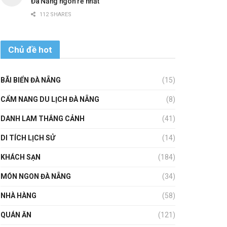
Đà Nẵng ngon rẻ nhất
112 SHARES
Chủ đề hot
BÃI BIỂN ĐÀ NẴNG
(15)
CẨM NANG DU LỊCH ĐÀ NẴNG
(8)
DANH LAM THẮNG CẢNH
(41)
DI TÍCH LỊCH SỬ
(14)
KHÁCH SẠN
(184)
MÓN NGON ĐÀ NẴNG
(34)
NHÀ HÀNG
(58)
QUÁN ĂN
(121)