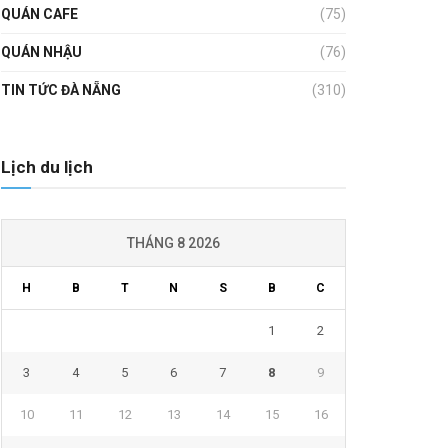
QUÁN CAFE
(75)
QUÁN NHẬU
(76)
TIN TỨC ĐÀ NẴNG
(310)
Lịch du lịch
THÁNG 8 2026
H
B
T
N
S
B
C
1
2
3
4
5
6
7
8
9
10
11
12
13
14
15
16