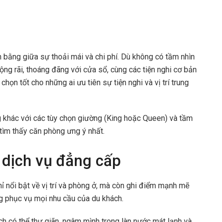
 bằng giữa sự thoải mái và chi phí. Dù không có tầm nhìn
ộng rãi, thoáng đãng với cửa sổ, cùng các tiện nghi cơ bản
chọn tốt cho những ai ưu tiên sự tiện nghi và vị trí trung
g khác với các tùy chọn giường (King hoặc Queen) và tầm
tìm thấy căn phòng ưng ý nhất.
 dịch vụ đẳng cấp
nổi bật về vị trí và phòng ở, mà còn ghi điểm mạnh mẽ
ng phục vụ mọi nhu cầu của du khách.
ách có thể thư giãn, ngâm mình trong làn nước mát lạnh và