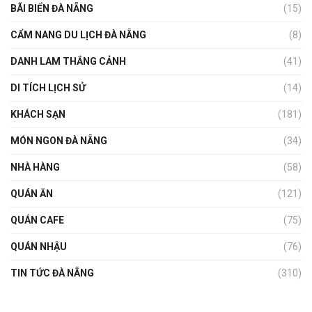
BÃI BIỂN ĐÀ NẴNG
(15)
CẨM NANG DU LỊCH ĐÀ NẴNG
(8)
DANH LAM THẮNG CẢNH
(41)
DI TÍCH LỊCH SỬ
(14)
KHÁCH SẠN
(181)
MÓN NGON ĐÀ NẴNG
(34)
NHÀ HÀNG
(58)
QUÁN ĂN
(121)
QUÁN CAFE
(75)
QUÁN NHẬU
(76)
TIN TỨC ĐÀ NẴNG
(310)