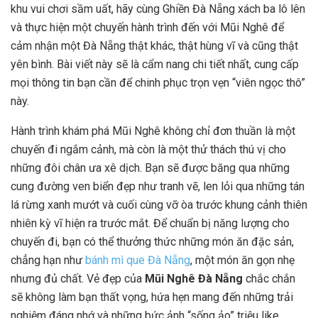
khu vui chơi sầm uất, hãy cùng Ghiền Đà Nẵng xách ba lô lên
và thực hiện một chuyến hành trình đến với Mũi Nghê để
cảm nhận một Đà Nẵng thật khác, thật hùng vĩ và cũng thật
yên bình. Bài viết này sẽ là cẩm nang chi tiết nhất, cung cấp
mọi thông tin bạn cần để chinh phục trọn vẹn “viên ngọc thô”
này.
Hành trình khám phá Mũi Nghê không chỉ đơn thuần là một
chuyến đi ngắm cảnh, mà còn là một thử thách thú vị cho
những đôi chân ưa xê dịch. Bạn sẽ được băng qua những
cung đường ven biển đẹp như tranh vẽ, len lỏi qua những tán
lá rừng xanh mướt và cuối cùng vỡ òa trước khung cảnh thiên
nhiên kỳ vĩ hiện ra trước mắt. Để chuẩn bị năng lượng cho
chuyến đi, bạn có thể thưởng thức những món ăn đặc sản,
chẳng hạn như
bánh mì que Đà Nẵng
, một món ăn gọn nhẹ
nhưng đủ chất. Vẻ đẹp của
Mũi Nghê Đà Nẵng
chắc chắn
sẽ không làm bạn thất vọng, hứa hẹn mang đến những trải
nghiệm đáng nhớ và những bức ảnh “sống ảo” triệu like.