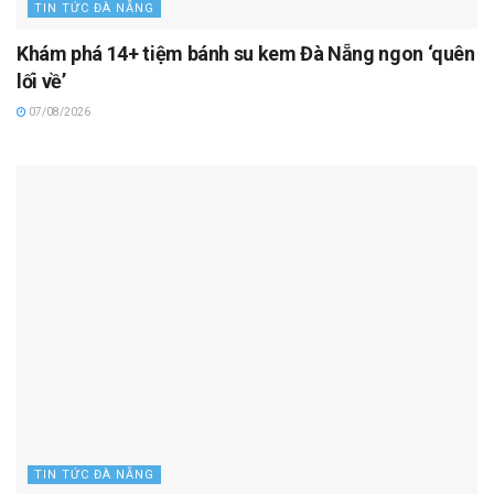
TIN TỨC ĐÀ NẴNG
Khám phá 14+ tiệm bánh su kem Đà Nẵng ngon ‘quên
lối về’
07/08/2026
TIN TỨC ĐÀ NẴNG