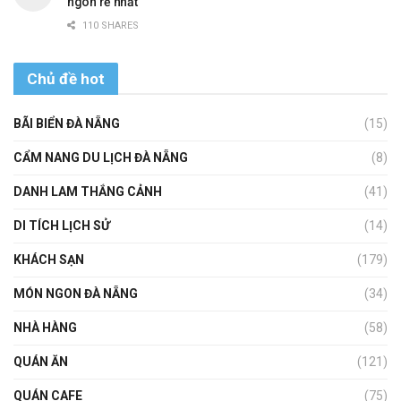
ngon rẻ nhất
110 SHARES
Chủ đề hot
BÃI BIỂN ĐÀ NẴNG
(15)
CẨM NANG DU LỊCH ĐÀ NẴNG
(8)
DANH LAM THẮNG CẢNH
(41)
DI TÍCH LỊCH SỬ
(14)
KHÁCH SẠN
(179)
MÓN NGON ĐÀ NẴNG
(34)
NHÀ HÀNG
(58)
QUÁN ĂN
(121)
QUÁN CAFE
(75)