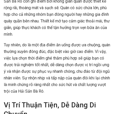
Sản Bà Rô còn ghi điểm bởi không gian quán được thiết kế
rộng rãi, thoáng mát và sạch sẽ. Quán có sức chứa lớn, phù
hợp cho cả những nhóm bạn đông người hay những gia đình
quây quần bên nhau. Thiết kế mở tạo cảm giác thoải mái, thư
giãn, giúp thực khách có thể tận hưởng trọn vẹn bữa ăn của
mình.
Tuy nhiên, do là một địa điểm ăn uống được ưa chuộng, quán
thường xuyên đông đúc, đặc biệt vào giờ cao điểm. Vì vậy,
việc lựa chọn thời điểm ghé thăm phù hợp sẽ giúp bạn có
được trải nghiệm tốt nhất, dễ dàng chọn được vị trí ngồi ưng
ý và nhận được sự phục vụ nhanh chóng, chu đáo từ đội ngũ
nhân viên. Sự nhộn nhịp và tấp nập của quán đôi khi lại chính
là minh chứng rõ ràng nhất cho sức hút và chất lượng vượt
trội của Hải Sản Bà Rô.
Vị Trí Thuận Tiện, Dễ Dàng Di