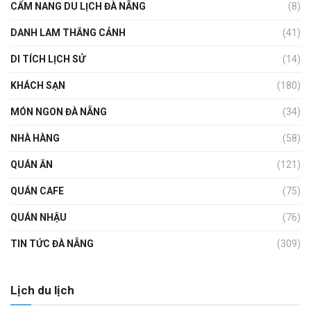
CẨM NANG DU LỊCH ĐÀ NẴNG
(8)
DANH LAM THẮNG CẢNH
(41)
DI TÍCH LỊCH SỬ
(14)
KHÁCH SẠN
(180)
MÓN NGON ĐÀ NẴNG
(34)
NHÀ HÀNG
(58)
QUÁN ĂN
(121)
QUÁN CAFE
(75)
QUÁN NHẬU
(76)
TIN TỨC ĐÀ NẴNG
(309)
Lịch du lịch