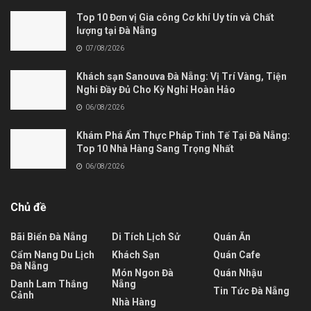
Top 10 Đơn vị Gia công Cơ khí Uy tín và Chất
lượng tại Đà Nẵng
07/08/2026
Khách sạn Sanouva Đà Nẵng: Vị Trí Vàng, Tiện
Nghi Đầy Đủ Cho Kỳ Nghỉ Hoàn Hảo
06/08/2026
Khám Phá Ẩm Thực Pháp Tinh Tế Tại Đà Nẵng:
Top 10 Nhà Hàng Sang Trọng Nhất
06/08/2026
Chủ đề
Bãi Biển Đà Nẵng
Di Tích Lịch Sử
Quán Ăn
Cẩm Nang Du Lịch
Khách Sạn
Quán Cafe
Đà Nẵng
Món Ngon Đà
Quán Nhậu
Danh Lam Thắng
Nẵng
Tin Tức Đà Nẵng
Cảnh
Nhà Hàng