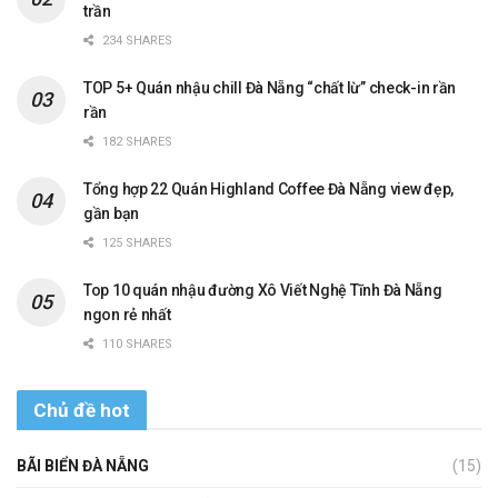
trần
234 SHARES
TOP 5+ Quán nhậu chill Đà Nẵng “chất lừ” check-in rần
rần
182 SHARES
Tổng hợp 22 Quán Highland Coffee Đà Nẵng view đẹp,
gần bạn
125 SHARES
Top 10 quán nhậu đường Xô Viết Nghệ Tĩnh Đà Nẵng
ngon rẻ nhất
110 SHARES
Chủ đề hot
BÃI BIỂN ĐÀ NẴNG
(15)