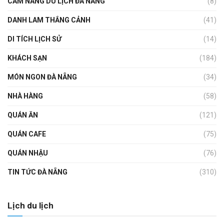
CẨM NANG DU LỊCH ĐÀ NẴNG
(8)
DANH LAM THẮNG CẢNH
(41)
DI TÍCH LỊCH SỬ
(14)
KHÁCH SẠN
(184)
MÓN NGON ĐÀ NẴNG
(34)
NHÀ HÀNG
(58)
QUÁN ĂN
(121)
QUÁN CAFE
(75)
QUÁN NHẬU
(76)
TIN TỨC ĐÀ NẴNG
(310)
Lịch du lịch