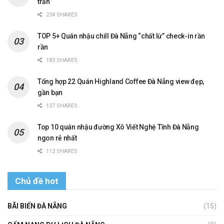
trần
234 SHARES
TOP 5+ Quán nhậu chill Đà Nẵng “chất lừ” check-in rần
rần
183 SHARES
Tổng hợp 22 Quán Highland Coffee Đà Nẵng view đẹp,
gần bạn
127 SHARES
Top 10 quán nhậu đường Xô Viết Nghệ Tĩnh Đà Nẵng
ngon rẻ nhất
112 SHARES
Chủ đề hot
BÃI BIỂN ĐÀ NẴNG
(15)