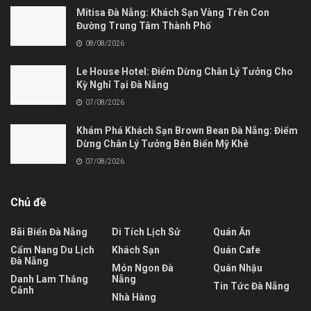
Mitisa Đà Nẵng: Khách Sạn Vàng Trên Con
Đường Trung Tâm Thành Phố
08/08/2026
Le House Hotel: Điểm Dừng Chân Lý Tưởng Cho
Kỳ Nghỉ Tại Đà Nẵng
07/08/2026
Khám Phá Khách Sạn Brown Bean Đà Nẵng: Điểm
Dừng Chân Lý Tưởng Bên Biển Mỹ Khê
07/08/2026
Chủ đề
Bãi Biển Đà Nẵng
Di Tích Lịch Sử
Quán Ăn
Cẩm Nang Du Lịch
Khách Sạn
Quán Cafe
Đà Nẵng
Món Ngon Đà
Quán Nhậu
Danh Lam Thắng
Nẵng
Tin Tức Đà Nẵng
Cảnh
Nhà Hàng