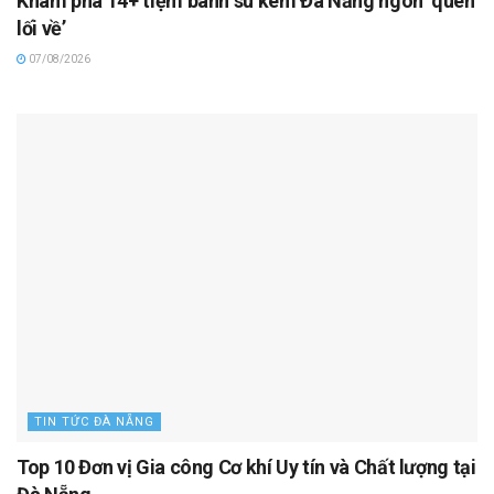
Khám phá 14+ tiệm bánh su kem Đà Nẵng ngon ‘quên
lối về’
07/08/2026
TIN TỨC ĐÀ NẴNG
Top 10 Đơn vị Gia công Cơ khí Uy tín và Chất lượng tại