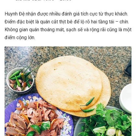
Huynh Đệ nhận được nhiều đánh giá tích cực từ thực khách.
Điểm đặc biệt là quán cắt thịt bê để lộ rõ hai tầng tái – chín.
Không gian quán thoáng mát, sạch sẽ và rộng rãi cũng là một
điểm cộng lớn.