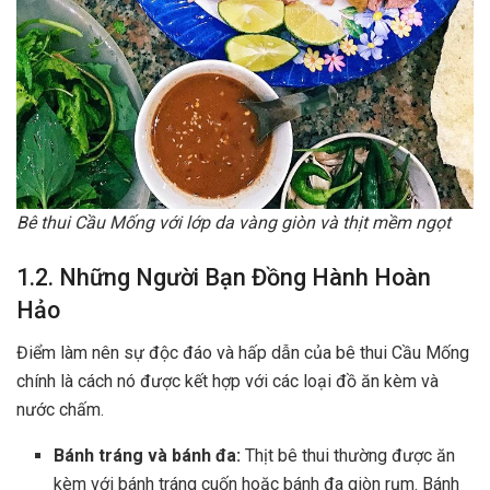
Bê thui Cầu Mống với lớp da vàng giòn và thịt mềm ngọt
1.2. Những Người Bạn Đồng Hành Hoàn
Hảo
Điểm làm nên sự độc đáo và hấp dẫn của bê thui Cầu Mống
chính là cách nó được kết hợp với các loại đồ ăn kèm và
nước chấm.
Bánh tráng và bánh đa:
Thịt bê thui thường được ăn
kèm với bánh tráng cuốn hoặc bánh đa giòn rụm. Bánh