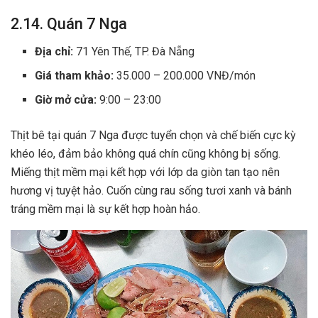
2.14. Quán 7 Nga
Địa chỉ:
71 Yên Thế, TP. Đà Nẵng
Giá tham khảo:
35.000 – 200.000 VNĐ/món
Giờ mở cửa:
9:00 – 23:00
Thịt bê tại quán 7 Nga được tuyển chọn và chế biến cực kỳ
khéo léo, đảm bảo không quá chín cũng không bị sống.
Miếng thịt mềm mại kết hợp với lớp da giòn tan tạo nên
hương vị tuyệt hảo. Cuốn cùng rau sống tươi xanh và bánh
tráng mềm mại là sự kết hợp hoàn hảo.