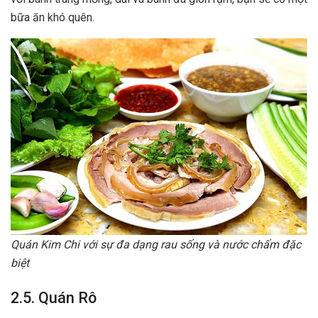
bữa ăn khó quên.
Quán Kim Chi với sự đa dạng rau sống và nước chấm đặc
biệt
2.5. Quán Rô