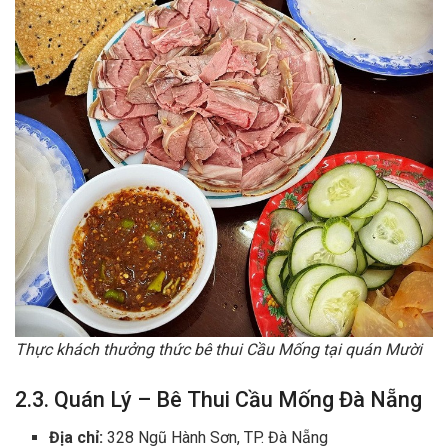
Thực khách thưởng thức bê thui Cầu Mống tại quán Mười
2.3. Quán Lý – Bê Thui Cầu Mống Đà Nẵng
Địa chỉ:
328 Ngũ Hành Sơn, TP. Đà Nẵng