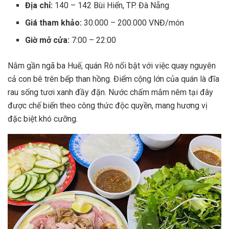
Địa chỉ:
140 – 142 Bùi Hiển, TP. Đà Nẵng
Giá tham khảo:
30.000 – 200.000 VNĐ/món
Giờ mở cửa:
7:00 – 22:00
Nằm gần ngã ba Huế, quán Rô nổi bật với việc quay nguyên
cả con bê trên bếp than hồng. Điểm cộng lớn của quán là đĩa
rau sống tươi xanh đầy đặn. Nước chấm mắm nêm tại đây
được chế biến theo công thức độc quyền, mang hương vị
đặc biệt khó cưỡng.