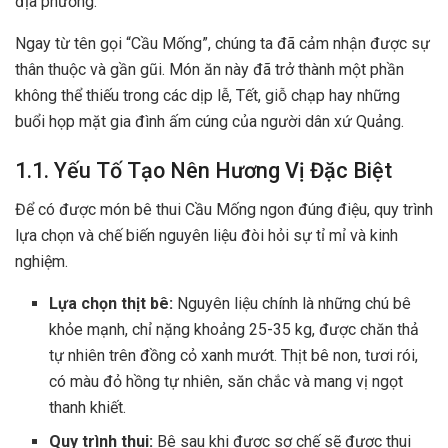
địa phương.
Ngay từ tên gọi “Cầu Mống”, chúng ta đã cảm nhận được sự
thân thuộc và gần gũi. Món ăn này đã trở thành một phần
không thể thiếu trong các dịp lễ, Tết, giỗ chạp hay những
buổi họp mặt gia đình ấm cúng của người dân xứ Quảng.
1.1. Yếu Tố Tạo Nên Hương Vị Đặc Biệt
Để có được món bê thui Cầu Mống ngon đúng điệu, quy trình
lựa chọn và chế biến nguyên liệu đòi hỏi sự tỉ mỉ và kinh
nghiệm.
Lựa chọn thịt bê:
Nguyên liệu chính là những chú bê
khỏe mạnh, chỉ nặng khoảng 25-35 kg, được chăn thả
tự nhiên trên đồng cỏ xanh mướt. Thịt bê non, tươi rói,
có màu đỏ hồng tự nhiên, săn chắc và mang vị ngọt
thanh khiết.
Quy trình thui:
Bê sau khi được sơ chế sẽ được thui