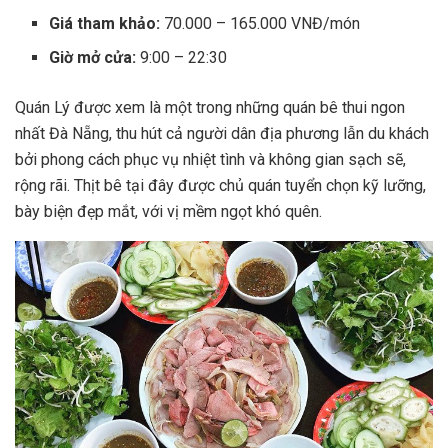
Giá tham khảo:
70.000 – 165.000 VNĐ/món
Giờ mở cửa:
9:00 – 22:30
Quán Lý được xem là một trong những quán bê thui ngon
nhất Đà Nẵng, thu hút cả người dân địa phương lẫn du khách
bởi phong cách phục vụ nhiệt tình và không gian sạch sẽ,
rộng rãi. Thịt bê tại đây được chủ quán tuyển chọn kỹ lưỡng,
bày biện đẹp mắt, với vị mềm ngọt khó quên.