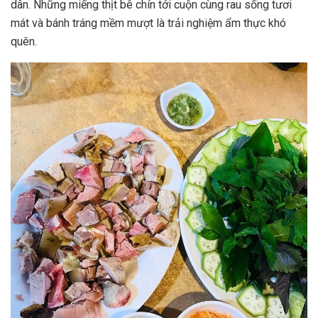
dân. Những miếng thịt bê chín tới cuộn cùng rau sống tươi
mát và bánh tráng mềm mượt là trải nghiệm ẩm thực khó
quên.