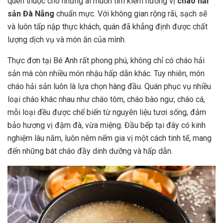
quen thuộc cho những ai muốn tìm kiếm hương vị
cháo hải
sản Đà Nẵng
chuẩn mực. Với không gian rộng rãi, sạch sẽ
và luôn tấp nập thực khách, quán đã khẳng định được chất
lượng dịch vụ và món ăn của mình.
Thực đơn tại Bé Anh rất phong phú, không chỉ có cháo hải
sản mà còn nhiều món nhậu hấp dẫn khác. Tuy nhiên, món
cháo hải sản luôn là lựa chọn hàng đầu. Quán phục vụ nhiều
loại cháo khác nhau như cháo tôm, cháo bào ngư, cháo cá,
mỗi loại đều được chế biến từ nguyên liệu tươi sống, đảm
bảo hương vị đậm đà, vừa miệng. Đầu bếp tại đây có kinh
nghiệm lâu năm, luôn nêm nếm gia vị một cách tinh tế, mang
đến những bát cháo đầy dinh dưỡng và hấp dẫn.