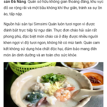
sản Đà Nẵng
. Quán sở hữu không gian thoáng đãng, khu vực
đỗ xe rộng rãi và một bầu không khí thư giãn, tránh xa sự ồn
ào, tấp nập.
Nguồn hải sản tại Simsimi Quán luôn tươi ngon vì được
đánh bắt trực tiếp từ ngư dân. Thực đơn cháo hải sản rất
phong phú, đặc biệt món cháo cá ở đây được nhiều người
khen ngợi vì độ tươi ngon, không hề có mùi tanh. Quán cam
kết không sử dụng hóa chất độc hại, đảm bảo mang đến
món ăn dinh dưỡng và an toàn cho sức khỏe.