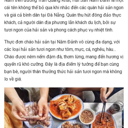
Nằm trên đường Trần Quang Khải, Hải Sản Năm Đảnh là một
cái tên không thể bỏ qua khi nhắc đến các quán hải sản ngon
và giá cả bình dân tại Đà Nẵng. Quán thu hút đông đảo thực
khách, cả người dân địa phương lẫn khách du lịch, bởi sự
tươi ngon của hải sản và phong cách phục vụ nhiệt tình.
Thực đơn cháo hải sản tại Năm Đảnh vô cùng đa dạng, với
các loại hải sản tươi ngon như tôm, mực, cá, nghêu, hàu…
Cháo được nêm nếm đậm đà, thơm lừng, mang đến hương vị
quyến rũ khó cưỡng. Đây là địa điểm lý tưởng để bạn cùng
bạn bè, người thân thưởng thức hải sản tươi ngon mà không
lo về giá.