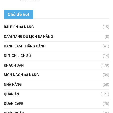
Chủ đề hot
BÃI BIỂN ĐÀ NẴNG
(15)
CẨM NANG DU LỊCH ĐÀ NẴNG
(8)
DANH LAM THẮNG CẢNH
(41)
DI TÍCH LỊCH SỬ
(14)
KHÁCH SẠN
(179)
MÓN NGON ĐÀ NẴNG
(34)
NHÀ HÀNG
(58)
QUÁN ĂN
(121)
QUÁN CAFE
(75)