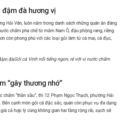
và đậm đà hương vị
ng Hải Vân, luôn nằm trong danh sách những quán ăn đáng
t nước chấm pha chế từ mắm Nam Ô, đậu phộng rang, riềng
ơn còn phong phú với các loại gỏi làm từ cá mai, cá đục,
Gỏi cá Vinh nổi tiếng ngon, rẻ với vị nước chấm
ấm “gây thương nhớ”
c chấm “thần sầu”, thì 12 Phạm Ngọc Thạch, phường Hải
a. Bên cạnh món gỏi cá đặc sắc, quán còn phục vụ đa dạng
iá cả hợp lý cùng không gian hai tầng rộng rãi, sạch sẽ