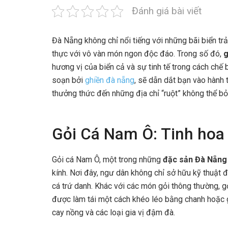
Đánh giá bài viết
Đà Nẵng không chỉ nổi tiếng với những bãi biển tr
thực với vô vàn món ngon độc đáo. Trong số đó,
g
hương vị của biển cả và sự tinh tế trong cách chế 
soạn bởi
ghiền đà nẵng
, sẽ dẫn dắt bạn vào hành
thưởng thức đến những địa chỉ “ruột” không thể b
Gỏi Cá Nam Ô: Tinh hoa 
Gỏi cá Nam Ô, một trong những
đặc sản Đà Nẵng
kính. Nơi đây, ngư dân không chỉ sở hữu kỹ thuật 
cá trứ danh. Khác với các món gỏi thông thường, gỏ
được làm tái một cách khéo léo bằng chanh hoặc gi
cay nồng và các loại gia vị đậm đà.