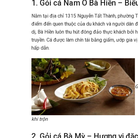
1. Gỏi cá Nam Ô Bà Hiền – Biể
Nằm tại địa chỉ 1315 Nguyễn Tất Thành, phường T
điểm đến quen thuộc của du khách và người dân đị
dị, Bà Hiền luôn thu hút đông đảo thực khách bởi 
truyền. Cá được làm chín tái bằng giấm, ướp gia vị
hấp dẫn.
G
khi trộn
2. Gỏi cá Bà Mỳ – Hương vị đặc