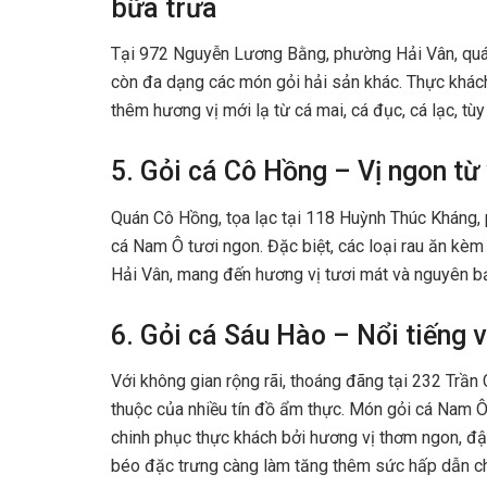
bữa trưa
Tại 972 Nguyễn Lương Bằng, phường Hải Vân, quán
còn đa dạng các món gỏi hải sản khác. Thực khách
thêm hương vị mới lạ từ cá mai, cá đục, cá lạc, tùy
5. Gỏi cá Cô Hồng – Vị ngon từ
Quán Cô Hồng, tọa lạc tại 118 Huỳnh Thúc Kháng, 
cá Nam Ô tươi ngon. Đặc biệt, các loại rau ăn kèm
Hải Vân, mang đến hương vị tươi mát và nguyên bả
6. Gỏi cá Sáu Hào – Nổi tiếng v
Với không gian rộng rãi, thoáng đãng tại 232 Trần
thuộc của nhiều tín đồ ẩm thực. Món gỏi cá Nam Ô ở
chinh phục thực khách bởi hương vị thơm ngon, đ
béo đặc trưng càng làm tăng thêm sức hấp dẫn c