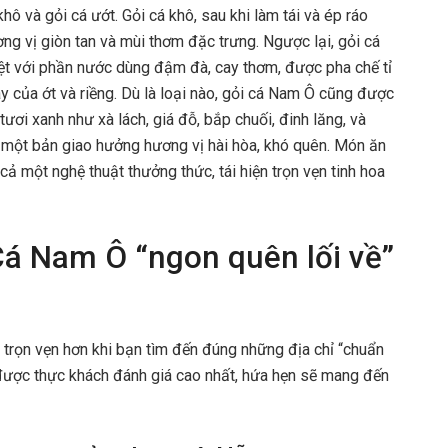
khô và gỏi cá ướt. Gỏi cá khô, sau khi làm tái và ép ráo
ng vị giòn tan và mùi thơm đặc trưng. Ngược lại, gỏi cá
ệt với phần nước dùng đậm đà, cay thơm, được pha chế tỉ
 của ớt và riềng. Dù là loại nào, gỏi cá Nam Ô cũng được
ươi xanh như xà lách, giá đỗ, bắp chuối, đinh lăng, và
n một bản giao hưởng hương vị hài hòa, khó quên. Món ăn
ả một nghệ thuật thưởng thức, tái hiện trọn vẹn tinh hoa
á Nam Ô “ngon quên lối về”
 trọn vẹn hơn khi bạn tìm đến đúng những địa chỉ “chuẩn
được thực khách đánh giá cao nhất, hứa hẹn sẽ mang đến