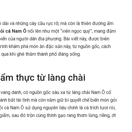
ải dài và những cây cầu rực rỡ, mà còn là thiên đường ẩm
ỏi cá Nam Ô
nổi lên như một “viên ngọc quý”, mang đậm
biến của người dân địa phương. Bài viết này, được biên
 trình khám phá món ăn đặc sản này, từ nguồn gốc, cách
ỏ qua khi ghé thăm thành phố đáng sống.
ẩm thực từ làng chài
vang danh, có nguồn gốc sâu xa từ làng chài Nam Ô cổ
đánh bắt tài tình mà còn nắm giữ bí quyết chế biến món gỏi
i cá Nam Ô sử dụng nguyên liệu chính là cá trích tươi rói,
ấm, sau đó trộn cùng thính gạo rang thơm lừng, riềng, ớt