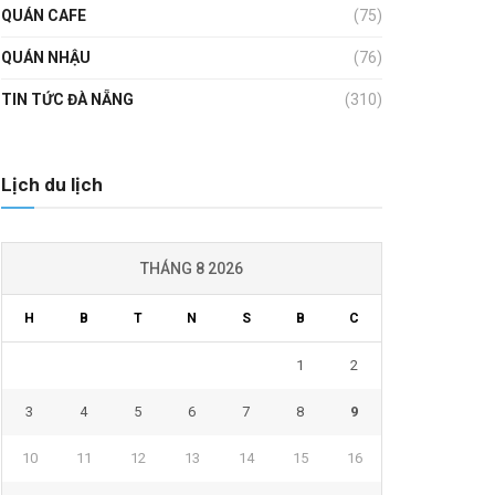
QUÁN CAFE
(75)
QUÁN NHẬU
(76)
TIN TỨC ĐÀ NẴNG
(310)
Lịch du lịch
THÁNG 8 2026
H
B
T
N
S
B
C
1
2
3
4
5
6
7
8
9
10
11
12
13
14
15
16