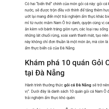
Có hai “biến thể” chính của món gỏi cá này: gỏi cá 
nước, sẽ được trộn đều với thính để tăng thêm hươ
ướt lại mang đến một trải nghiệm ẩm thực khác bi
mỉ từ nước mắm Nam Ô trứ danh, quyện cùng vị cay
ăn kèm với bánh tráng giòn rụm, các loại rau sống t
những lát chuối rừng, xoài xanh thanh mát, tạo nê
này không chỉ đơn thuần là một món ăn, mà còn là c
ẩm thực biển cả của Đà Nẵng.
Khám phá 10 quán Gỏi C
tại Đà Nẵng
Hành trình thưởng thức
gỏi cá Đà Nẵng
sẽ trở nên
vị”. Dưới đây là danh sách 10 quán gỏi cá Nam Ô 
trải nghiệm ẩm thực khó quên: