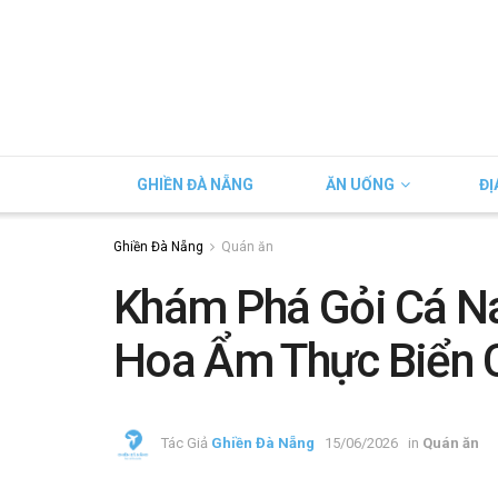
GHIỀN ĐÀ NẴNG
ĂN UỐNG
ĐỊ
Ghiền Đà Nẵng
Quán ăn
Khám Phá Gỏi Cá N
Hoa Ẩm Thực Biển 
Tác Giả
Ghiền Đà Nẵng
15/06/2026
in
Quán ăn