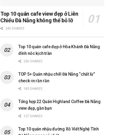
Top 10 quán cafe view đẹp ở Liên
Chiểu Đà Nẵng không thể bỏ lỡ
245 SHARES
Top 10 quán cafe đẹp ở Hòa Khánh Đà Nẵng
đỉnh nóc kịch trần
236 SHARES
TOP 5+ Quán nhậu chill Đà Nẵng “chất lừ”
check-in rần rần
183 SHARES
Tổng hợp 22 Quán Highland Coffee Đà Nẵng
view đẹp, gần bạn
127 SHARES
Top 10 quán nhậu đường Xô Viết Nghệ Tĩnh