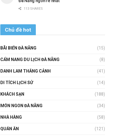
Đà Nẵng ngon rẻ nhất
113 SHARES
Chủ đề hot
BÃI BIỂN ĐÀ NẴNG
(15)
CẨM NANG DU LỊCH ĐÀ NẴNG
(8)
DANH LAM THẮNG CẢNH
(41)
DI TÍCH LỊCH SỬ
(14)
KHÁCH SẠN
(188)
MÓN NGON ĐÀ NẴNG
(34)
NHÀ HÀNG
(58)
QUÁN ĂN
(121)