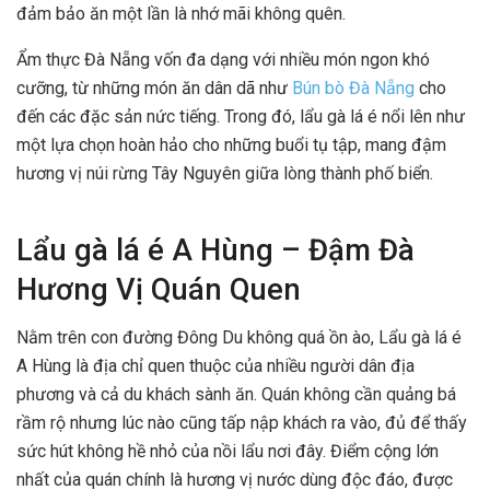
đảm bảo ăn một lần là nhớ mãi không quên.
Ẩm thực Đà Nẵng vốn đa dạng với nhiều món ngon khó
cưỡng, từ những món ăn dân dã như
Bún bò Đà Nẵng
cho
đến các đặc sản nức tiếng. Trong đó, lẩu gà lá é nổi lên như
một lựa chọn hoàn hảo cho những buổi tụ tập, mang đậm
hương vị núi rừng Tây Nguyên giữa lòng thành phố biển.
Lẩu gà lá é A Hùng – Đậm Đà
Hương Vị Quán Quen
Nằm trên con đường Đông Du không quá ồn ào, Lẩu gà lá é
A Hùng là địa chỉ quen thuộc của nhiều người dân địa
phương và cả du khách sành ăn. Quán không cần quảng bá
rầm rộ nhưng lúc nào cũng tấp nập khách ra vào, đủ để thấy
sức hút không hề nhỏ của nồi lẩu nơi đây. Điểm cộng lớn
nhất của quán chính là hương vị nước dùng độc đáo, được