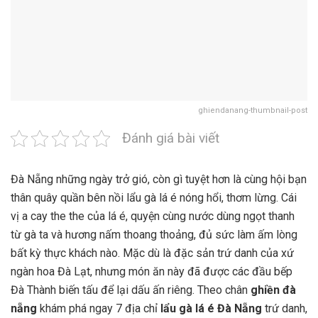
ghiendanang-thumbnail-post
Đánh giá bài viết
Đà Nẵng những ngày trở gió, còn gì tuyệt hơn là cùng hội bạn
thân quây quần bên nồi lẩu gà lá é nóng hổi, thơm lừng. Cái
vị a cay the the của lá é, quyện cùng nước dùng ngọt thanh
từ gà ta và hương nấm thoang thoảng, đủ sức làm ấm lòng
bất kỳ thực khách nào. Mặc dù là đặc sản trứ danh của xứ
ngàn hoa Đà Lạt, nhưng món ăn này đã được các đầu bếp
Đà Thành biến tấu để lại dấu ấn riêng. Theo chân
ghiền đà
nẵng
khám phá ngay 7 địa chỉ
lẩu gà lá é Đà Nẵng
trứ danh,