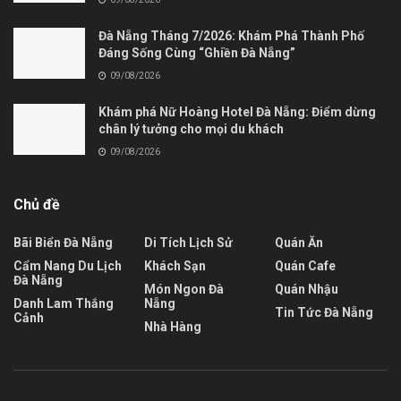
Đà Nẵng Tháng 7/2026: Khám Phá Thành Phố
Đáng Sống Cùng “Ghiền Đà Nẵng”
09/08/2026
Khám phá Nữ Hoàng Hotel Đà Nẵng: Điểm dừng
chân lý tưởng cho mọi du khách
09/08/2026
Chủ đề
Bãi Biển Đà Nẵng
Di Tích Lịch Sử
Quán Ăn
Cẩm Nang Du Lịch
Khách Sạn
Quán Cafe
Đà Nẵng
Món Ngon Đà
Quán Nhậu
Danh Lam Thắng
Nẵng
Tin Tức Đà Nẵng
Cảnh
Nhà Hàng