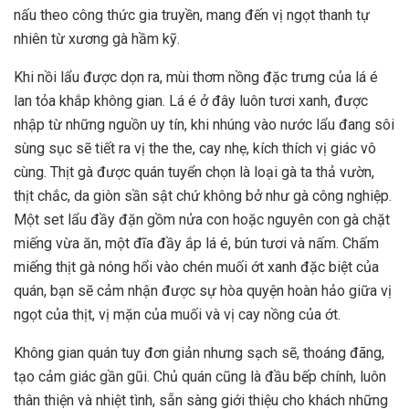
nấu theo công thức gia truyền, mang đến vị ngọt thanh tự
nhiên từ xương gà hầm kỹ.
Khi nồi lẩu được dọn ra, mùi thơm nồng đặc trưng của lá é
lan tỏa khắp không gian. Lá é ở đây luôn tươi xanh, được
nhập từ những nguồn uy tín, khi nhúng vào nước lẩu đang sôi
sùng sục sẽ tiết ra vị the the, cay nhẹ, kích thích vị giác vô
cùng. Thịt gà được quán tuyển chọn là loại gà ta thả vườn,
thịt chắc, da giòn sần sật chứ không bở như gà công nghiệp.
Một set lẩu đầy đặn gồm nửa con hoặc nguyên con gà chặt
miếng vừa ăn, một đĩa đầy ắp lá é, bún tươi và nấm. Chấm
miếng thịt gà nóng hổi vào chén muối ớt xanh đặc biệt của
quán, bạn sẽ cảm nhận được sự hòa quyện hoàn hảo giữa vị
ngọt của thịt, vị mặn của muối và vị cay nồng của ớt.
Không gian quán tuy đơn giản nhưng sạch sẽ, thoáng đãng,
tạo cảm giác gần gũi. Chủ quán cũng là đầu bếp chính, luôn
thân thiện và nhiệt tình, sẵn sàng giới thiệu cho khách những