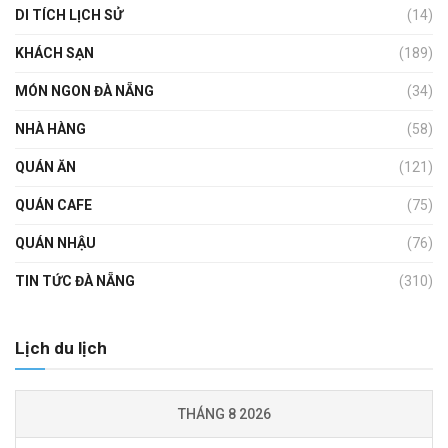
DI TÍCH LỊCH SỬ
(14)
KHÁCH SẠN
(189)
MÓN NGON ĐÀ NẴNG
(34)
NHÀ HÀNG
(58)
QUÁN ĂN
(121)
QUÁN CAFE
(75)
QUÁN NHẬU
(76)
TIN TỨC ĐÀ NẴNG
(310)
Lịch du lịch
THÁNG 8 2026