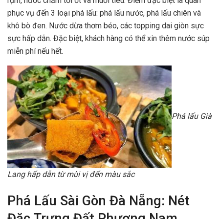
rụm, nước chấm tỏi ớt và muối tiêu. Điểm đặc biệt là quán
phục vụ đến 3 loại phá lấu: phá lấu nước, phá lấu chiên và
khô bò đen. Nước dừa thơm béo, các topping dai giòn sực
sực hấp dẫn. Đặc biệt, khách hàng có thể xin thêm nước súp
miễn phí nếu hết.
Phá lấu Già
Lang hấp dẫn từ mùi vị đến màu sắc
Phá Lấu Sài Gòn Đà Nẵng: Nét
Đặc Trưng Đất Phương Nam