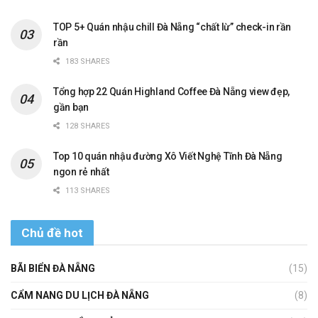
TOP 5+ Quán nhậu chill Đà Nẵng “chất lừ” check-in rần
rần
183 SHARES
Tổng hợp 22 Quán Highland Coffee Đà Nẵng view đẹp,
gần bạn
128 SHARES
Top 10 quán nhậu đường Xô Viết Nghệ Tĩnh Đà Nẵng
ngon rẻ nhất
113 SHARES
Chủ đề hot
BÃI BIỂN ĐÀ NẴNG
(15)
CẨM NANG DU LỊCH ĐÀ NẴNG
(8)