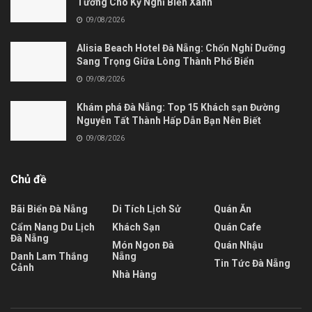
Tưởng Cho Kỳ Nghỉ Biển Xanh
09/08/2026
Alisia Beach Hotel Đà Nẵng: Chốn Nghỉ Dưỡng
Sang Trọng Giữa Lòng Thành Phố Biển
09/08/2026
Khám phá Đà Nẵng: Top 15 Khách sạn Đường
Nguyễn Tất Thành Hấp Dẫn Bạn Nên Biết
09/08/2026
Chủ đề
Bãi Biển Đà Nẵng
Di Tích Lịch Sử
Quán Ăn
Cẩm Nang Du Lịch
Khách Sạn
Quán Cafe
Đà Nẵng
Món Ngon Đà
Quán Nhậu
Danh Lam Thắng
Nẵng
Tin Tức Đà Nẵng
Cảnh
Nhà Hàng