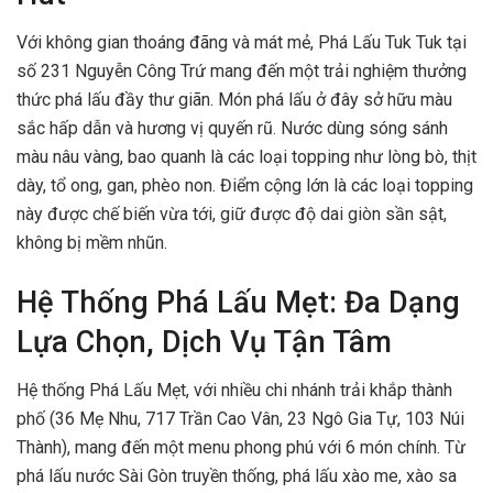
Với không gian thoáng đãng và mát mẻ, Phá Lấu Tuk Tuk tại
số 231 Nguyễn Công Trứ mang đến một trải nghiệm thưởng
thức phá lấu đầy thư giãn. Món phá lấu ở đây sở hữu màu
sắc hấp dẫn và hương vị quyến rũ. Nước dùng sóng sánh
màu nâu vàng, bao quanh là các loại topping như lòng bò, thịt
dày, tổ ong, gan, phèo non. Điểm cộng lớn là các loại topping
này được chế biến vừa tới, giữ được độ dai giòn sần sật,
không bị mềm nhũn.
Hệ Thống Phá Lấu Mẹt: Đa Dạng
Lựa Chọn, Dịch Vụ Tận Tâm
Hệ thống Phá Lấu Mẹt, với nhiều chi nhánh trải khắp thành
phố (36 Mẹ Nhu, 717 Trần Cao Vân, 23 Ngô Gia Tự, 103 Núi
Thành), mang đến một menu phong phú với 6 món chính. Từ
phá lấu nước Sài Gòn truyền thống, phá lấu xào me, xào sa