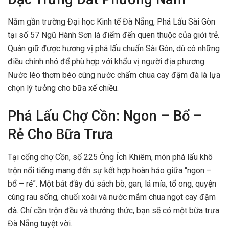
Nằm gần trường Đại học Kinh tế Đà Nẵng, Phá Lấu Sài Gòn
tại số 57 Ngũ Hành Sơn là điểm đến quen thuộc của giới trẻ.
Quán giữ được hương vị phá lấu chuẩn Sài Gòn, dù có những
điều chỉnh nhỏ để phù hợp với khẩu vị người địa phương.
Nước lèo thơm béo cùng nước chấm chua cay đậm đà là lựa
chọn lý tưởng cho bữa xế chiều.
Phá Lấu Chợ Cồn: Ngon – Bổ –
Rẻ Cho Bữa Trưa
Tại cổng chợ Cồn, số 225 Ông Ích Khiêm, món phá lấu khô
trộn nổi tiếng mang đến sự kết hợp hoàn hảo giữa “ngon –
bổ – rẻ”. Một bát đầy đủ sách bò, gan, lá mía, tổ ong, quyện
cùng rau sống, chuối xoài và nước mắm chua ngọt cay đậm
đà. Chỉ cần trộn đều và thưởng thức, bạn sẽ có một bữa trưa
Đà Nẵng tuyệt vời.