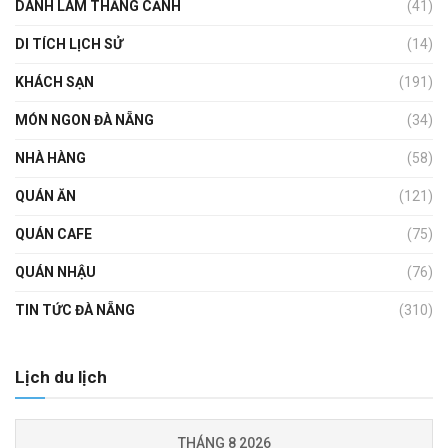
DANH LAM THẮNG CẢNH
(41)
DI TÍCH LỊCH SỬ
(14)
KHÁCH SẠN
(191)
MÓN NGON ĐÀ NẴNG
(34)
NHÀ HÀNG
(58)
QUÁN ĂN
(121)
QUÁN CAFE
(75)
QUÁN NHẬU
(76)
TIN TỨC ĐÀ NẴNG
(310)
Lịch du lịch
THÁNG 8 2026