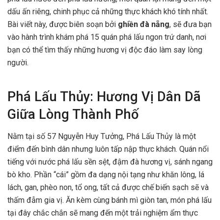
dấu ấn riêng, chinh phục cả những thực khách khó tính nhất.
Bài viết này, được biên soạn bởi
ghiền đà nẵng
, sẽ đưa bạn
vào hành trình khám phá 15 quán phá lấu ngon trứ danh, nơi
bạn có thể tìm thấy những hương vị độc đáo làm say lòng
người.
Phá Lấu Thủy: Hương Vị Dân Dã
Giữa Lòng Thành Phố
Nằm tại số 57 Nguyễn Huy Tưởng, Phá Lấu Thủy là một
điểm đến bình dân nhưng luôn tấp nập thực khách. Quán nổi
tiếng với nước phá lấu sền sệt, đậm đà hương vị, sánh ngang
bò kho. Phần “cái” gồm đa dạng nội tạng như khăn lông, lá
lách, gan, phèo non, tổ ong, tất cả được chế biến sạch sẽ và
thấm đẫm gia vị. Ăn kèm cùng bánh mì giòn tan, món phá lấu
tại đây chắc chắn sẽ mang đến một trải nghiệm ẩm thực