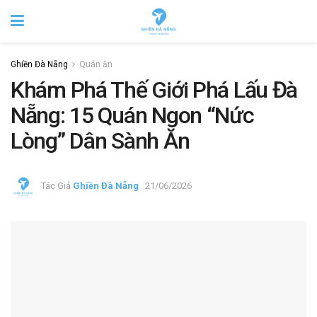
Ghiền Đà Nẵng
Quán ăn
Khám Phá Thế Giới Phá Lấu Đà
Nẵng: 15 Quán Ngon “Nức
Lòng” Dân Sành Ăn
Tác Giả
Ghiền Đà Nẵng
21/06/2026