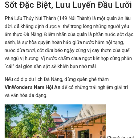
Sốt Đặc Biệt, Lưu Luyến Đầu Lưỡi
Phá Lấu Thủy Núi Thành (149 Núi Thành) là một quán ăn lâu
đời, đã khẳng định được vị thế trong lòng những người yêu
ẩm thực Đà Nẵng. Điểm nhấn của quán là phần nước sốt đặc
sánh, là sự hòa quyện hoàn hảo giữa nước hầm nội tạng,
nước dừa tươi, cốt dừa béo ngậy cùng vị cay thơm của quế
và ngũ vị hương. Vị nước chấm chua ngọt kết hợp cùng phần
“cái” dai giòn sần sật sẽ khiến bạn nhớ mãi.
Nếu có dịp du lịch Đà Nẵng, đừng quên ghé thăm
VinWonders Nam Hội An
để có những trải nghiệm giải trí
và văn hóa đa dạng.
Check in, vui