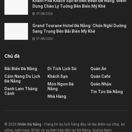
Khám Phá Khách Sạn Brown Bean Đà Nẵng: Điểm
Dừng Chân Lý Tưởng Bên Biển Mỹ Khê
07/08/2026
Grand Tourane Hotel Đà Nẵng: Chốn Nghỉ Dưỡng
Sang Trọng Bên Bãi Biển Mỹ Khê
07/08/2026
Chủ đề
Bãi Biển Đà Nẵng
Di Tích Lịch Sử
Quán Ăn
Cẩm Nang Du Lịch
Khách Sạn
Quán Cafe
Đà Nẵng
Món Ngon Đà
Quán Nhậu
Danh Lam Thắng
Nẵng
Tin Tức Đà Nẵng
Cảnh
Nhà Hàng
© 2025
Ghiền Đà Nẵng
- Trang tin du lịch hàng đầu về địa điểm vui chơi, ăn
uống, nghỉ ngơi, lễ hội và sự kiện hấp dẫn tại Đà Nẵng, Quảng Nam