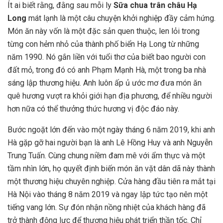
Ít ai biết rằng, đằng sau mỗi ly
Sữa chua trân châu Hạ
Long
mát lạnh là một câu chuyện khởi nghiệp đầy cảm hứng.
Món ăn này vốn là một đặc sản quen thuộc, len lỏi trong
từng con hẻm nhỏ của thành phố biển Hạ Long từ những
năm 1990. Nó gắn liền với tuổi thơ của biết bao người con
đất mỏ, trong đó có anh Phạm Mạnh Hà, một trong ba nhà
sáng lập thương hiệu. Anh luôn ấp ủ ước mơ đưa món ăn
quê hương vượt ra khỏi giới hạn địa phương, để nhiều người
hơn nữa có thể thưởng thức hương vị độc đáo này.
Bước ngoặt lớn đến vào một ngày tháng 6 năm 2019, khi anh
Hà gặp gỡ hai người bạn là anh Lê Hồng Huy và anh Nguyễn
Trung Tuấn. Cùng chung niềm đam mê với ẩm thực và một
tầm nhìn lớn, họ quyết định biến món ăn vặt dân dã này thành
một thương hiệu chuyên nghiệp. Cửa hàng đầu tiên ra mắt tại
Hà Nội vào tháng 8 năm 2019 và ngay lập tức tạo nên một
tiếng vang lớn. Sự đón nhận nồng nhiệt của khách hàng đã
trở thành động lực để thương hiệu phát triển thần tốc. Chỉ