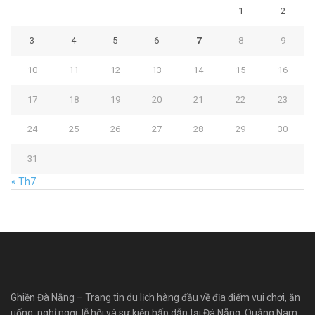
1
2
3
4
5
6
7
8
9
10
11
12
13
14
15
16
17
18
19
20
21
22
23
24
25
26
27
28
29
30
31
« Th7
Ghiền Đà Nẵng – Trang tin du lịch hàng đầu về địa điểm vui chơi, ăn
uống, nghỉ ngơi, lễ hội và sự kiện hấp dẫn tại Đà Nẵng, Quảng Nam