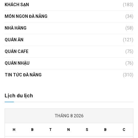
KHÁCH SẠN
(183)
MÓN NGON ĐÀ NẴNG
(34)
NHÀ HÀNG
(58)
QUÁN ĂN
(121)
QUÁN CAFE
(75)
QUÁN NHẬU
(76)
TIN TỨC ĐÀ NẴNG
(310)
Lịch du lịch
THÁNG 8 2026
H
B
T
N
S
B
C