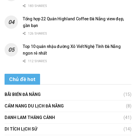
183 SHARES
Tổng hợp 22 Quán Highland Coffee Đà Nẵng view đẹp,
gần bạn
126 SHARES
Top 10 quán nhậu đường Xô Viết Nghệ Tĩnh Đà Nẵng
ngon rẻ nhất
112 SHARES
Chủ đề hot
BÃI BIỂN ĐÀ NẴNG
(15)
CẨM NANG DU LỊCH ĐÀ NẴNG
(8)
DANH LAM THẮNG CẢNH
(41)
DI TÍCH LỊCH SỬ
(14)