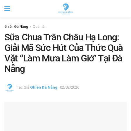
Ghiền Đà Nẵng
Quán ăn
Sữa Chua Trân Châu Hạ Long:
Giải Mã Sức Hút Của Thức Quà
Vặt “Làm Mưa Làm Gió” Tại Đà
Nẵng
Tác Giả
Ghiền Đà Nẵng
02/02/2026