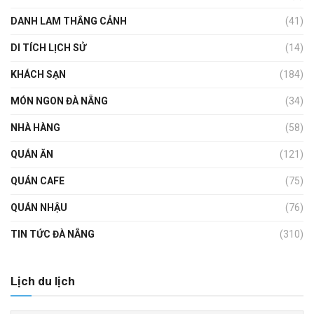
DANH LAM THẮNG CẢNH
(41)
DI TÍCH LỊCH SỬ
(14)
KHÁCH SẠN
(184)
MÓN NGON ĐÀ NẴNG
(34)
NHÀ HÀNG
(58)
QUÁN ĂN
(121)
QUÁN CAFE
(75)
QUÁN NHẬU
(76)
TIN TỨC ĐÀ NẴNG
(310)
Lịch du lịch