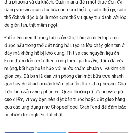
địa phương và du khách. Quán mang đến một thực đơn đa
dạng với các món chủ lực như cơm thố bò, cơm thố gà, cơm
thố ếch và đặc biệt là món cơm thố vịt quay trứ danh với lớp
da giòn tan, thịt mềm ngọt.
Điểm làm nên thương hiệu của Chợ Lớn chính là lớp cơm
được nấu trong thố đất nóng hổi, tạo ra lớp cháy giòn tan ở
đáy mà không hề bị khô cứng. Thịt và các nguyên liệu ăn
kèm được tẩm ướp theo công thức gia truyền, đậm đà vừa
miệng, kết hợp hoàn hảo với nước chấm chuẩn vị và kim chi
giòn cay. Dù bạn là dân văn phòng cần một bữa trưa nhanh
gọn hay du khách muốn khám phá ẩm thực địa phương, Chợ
Lớn luôn sẵn sàng phục vụ. Quán thường rất đông vào giờ
cao điểm, vì vậy bạn nên đặt bàn trước hoặc đặt giao hàng
qua các ứng dụng như ShopeeFood, GrabFood để đảm bảo
có được trải nghiệm tốt nhất.