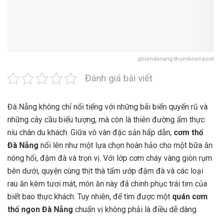
ghiendanang-thumbnail-post
Đánh giá bài viết
Đà Nẵng không chỉ nổi tiếng với những bãi biển quyến rũ và
những cây cầu biểu tượng, mà còn là thiên đường ẩm thực
níu chân du khách. Giữa vô vàn đặc sản hấp dẫn,
cơm thố
Đà Nẵng
nổi lên như một lựa chọn hoàn hảo cho một bữa ăn
nóng hổi, đậm đà và trọn vị. Với lớp cơm cháy vàng giòn rụm
bên dưới, quyện cùng thịt thà tẩm ướp đậm đà và các loại
rau ăn kèm tươi mát, món ăn này đã chinh phục trái tim của
biết bao thực khách. Tuy nhiên, để tìm được một
quán cơm
thố ngon Đà Nẵng
chuẩn vị không phải là điều dễ dàng.