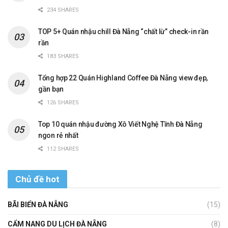
234 SHARES
TOP 5+ Quán nhậu chill Đà Nẵng “chất lừ” check-in rần
rần
183 SHARES
Tổng hợp 22 Quán Highland Coffee Đà Nẵng view đẹp,
gần bạn
126 SHARES
Top 10 quán nhậu đường Xô Viết Nghệ Tĩnh Đà Nẵng
ngon rẻ nhất
112 SHARES
Chủ đề hot
BÃI BIỂN ĐÀ NẴNG
(15)
CẨM NANG DU LỊCH ĐÀ NẴNG
(8)