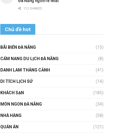
Đà Nẵng ngon rẻ nhất
112 SHARES
Chủ đề hot
BÃI BIỂN ĐÀ NẴNG
(15)
CẨM NANG DU LỊCH ĐÀ NẴNG
(8)
DANH LAM THẮNG CẢNH
(41)
DI TÍCH LỊCH SỬ
(14)
KHÁCH SẠN
(185)
MÓN NGON ĐÀ NẴNG
(34)
NHÀ HÀNG
(58)
QUÁN ĂN
(121)