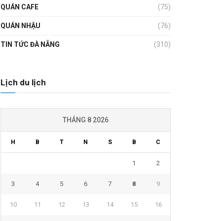
QUÁN CAFE
(75)
QUÁN NHẬU
(76)
TIN TỨC ĐÀ NẴNG
(310)
Lịch du lịch
THÁNG 8 2026
H
B
T
N
S
B
C
1
2
3
4
5
6
7
8
9
10
11
12
13
14
15
16