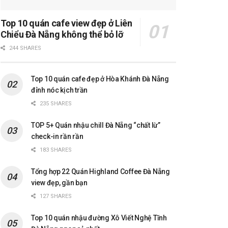
Top 10 quán cafe view đẹp ở Liên
Chiểu Đà Nẵng không thể bỏ lỡ
244 SHARES
Top 10 quán cafe đẹp ở Hòa Khánh Đà Nẵng
đỉnh nóc kịch trần
235 SHARES
TOP 5+ Quán nhậu chill Đà Nẵng “chất lừ”
check-in rần rần
183 SHARES
Tổng hợp 22 Quán Highland Coffee Đà Nẵng
view đẹp, gần bạn
127 SHARES
Top 10 quán nhậu đường Xô Viết Nghệ Tĩnh