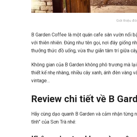
Giới thiệu đ
B Garden Coffee là một quán cafe sân vườn nổi bật
với thiên nhiên. Đúng như tên gọi, nơi đây giống n
thưởng thức đồ uống, vừa thư giãn tâm trí giữa câ
Không gian của B Garden không phô trương mà lại v
thiết kế nhẹ nhàng, nhiều cây xanh, ánh đèn vàng v
vintage…
Review chi tiết về B Ga
Hãy cùng dạo quanh B Garden và cảm nhận từng n
tĩnh” của Sơn Trà nhé: