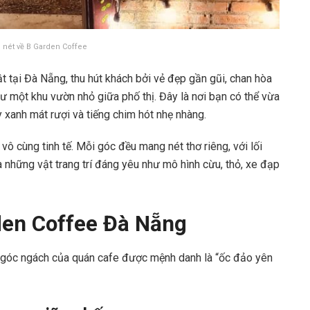
ôi nét về B Garden Coffee
 tại Đà Nẵng, thu hút khách bởi vẻ đẹp gần gũi, chan hòa
hư một khu vườn nhỏ giữa phố thị. Đây là nơi bạn có thể vừa
y xanh mát rượi và tiếng chim hót nhẹ nhàng.
ô cùng tinh tế. Mỗi góc đều mang nét thơ riêng, với lối
à những vật trang trí đáng yêu như mô hình cừu, thỏ, xe đạp
rden Coffee Đà Nẵng
góc ngách của quán cafe được mệnh danh là “ốc đảo yên