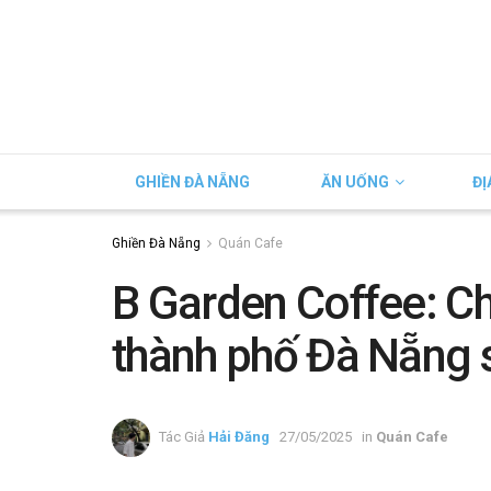
GHIỀN ĐÀ NẴNG
ĂN UỐNG
ĐỊ
Ghiền Đà Nẵng
Quán Cafe
B Garden Coffee: Ch
thành phố Đà Nẵng 
Tác Giả
Hải Đăng
27/05/2025
in
Quán Cafe