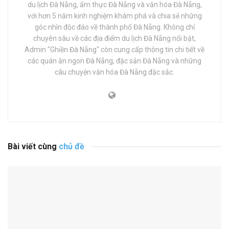
du lịch Đà Nẵng, ẩm thực Đà Nẵng và văn hóa Đà Nẵng,
với hơn 5 năm kinh nghiệm khám phá và chia sẻ những
góc nhìn độc đáo về thành phố Đà Nẵng. Không chỉ
chuyên sâu về các địa điểm du lịch Đà Nẵng nổi bật,
Admin "Ghiền Đà Nẵng" còn cung cấp thông tin chi tiết về
các quán ăn ngon Đà Nẵng, đặc sản Đà Nẵng và những
câu chuyện văn hóa Đà Nẵng đặc sắc.
Bài viết cùng
chủ đề