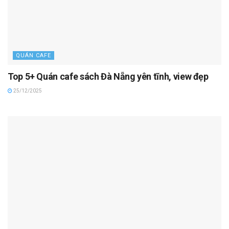
QUÁN CAFE
Top 5+ Quán cafe sách Đà Nẵng yên tĩnh, view đẹp
25/12/2025