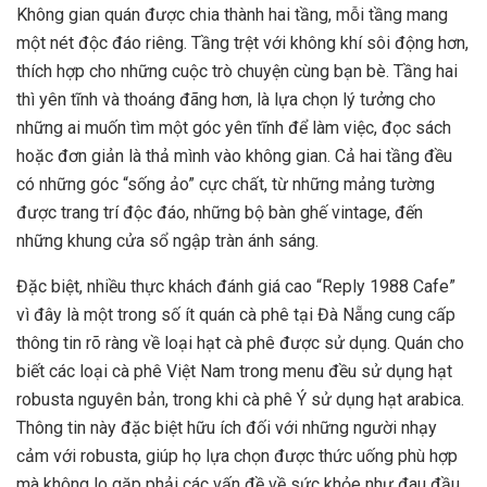
Không gian quán được chia thành hai tầng, mỗi tầng mang
một nét độc đáo riêng. Tầng trệt với không khí sôi động hơn,
thích hợp cho những cuộc trò chuyện cùng bạn bè. Tầng hai
thì yên tĩnh và thoáng đãng hơn, là lựa chọn lý tưởng cho
những ai muốn tìm một góc yên tĩnh để làm việc, đọc sách
hoặc đơn giản là thả mình vào không gian. Cả hai tầng đều
có những góc “sống ảo” cực chất, từ những mảng tường
được trang trí độc đáo, những bộ bàn ghế vintage, đến
những khung cửa sổ ngập tràn ánh sáng.
Đặc biệt, nhiều thực khách đánh giá cao “Reply 1988 Cafe”
vì đây là một trong số ít quán cà phê tại Đà Nẵng cung cấp
thông tin rõ ràng về loại hạt cà phê được sử dụng. Quán cho
biết các loại cà phê Việt Nam trong menu đều sử dụng hạt
robusta nguyên bản, trong khi cà phê Ý sử dụng hạt arabica.
Thông tin này đặc biệt hữu ích đối với những người nhạy
cảm với robusta, giúp họ lựa chọn được thức uống phù hợp
mà không lo gặp phải các vấn đề về sức khỏe như đau đầu.