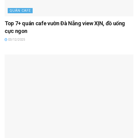
QUÁN CAFE
Top 7+ quán cafe vườn Đà Nẵng view XỊN, đồ uống
cực ngon
03/12/2025