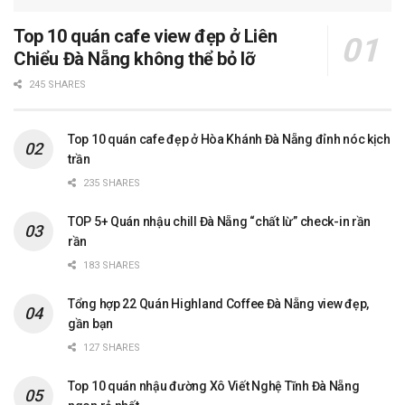
Top 10 quán cafe view đẹp ở Liên
Chiểu Đà Nẵng không thể bỏ lỡ
245 SHARES
Top 10 quán cafe đẹp ở Hòa Khánh Đà Nẵng đỉnh nóc kịch
trần
235 SHARES
TOP 5+ Quán nhậu chill Đà Nẵng “chất lừ” check-in rần
rần
183 SHARES
Tổng hợp 22 Quán Highland Coffee Đà Nẵng view đẹp,
gần bạn
127 SHARES
Top 10 quán nhậu đường Xô Viết Nghệ Tĩnh Đà Nẵng