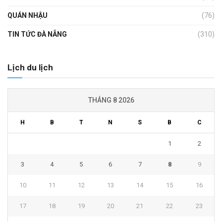
QUÁN NHẬU
(76)
TIN TỨC ĐÀ NẴNG
(310)
Lịch du lịch
THÁNG 8 2026
H
B
T
N
S
B
C
1
2
3
4
5
6
7
8
9
10
11
12
13
14
15
16
17
18
19
20
21
22
23