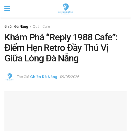
Ghiền Đà Nẵng
Quán Cafe
Khám Phá “Reply 1988 Cafe”:
Điểm Hẹn Retro Đầy Thú Vị
Giữa Lòng Đà Nẵng
Tác Giả
Ghiền Đà Nẵng
09/05/2026