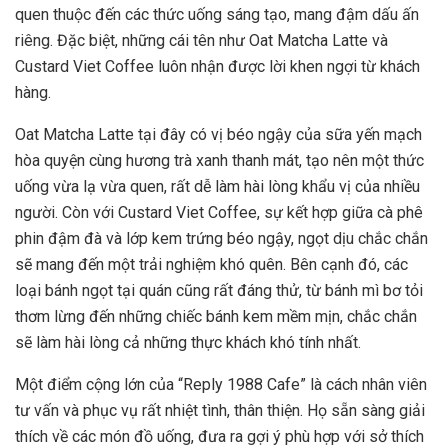
quen thuộc đến các thức uống sáng tạo, mang đậm dấu ấn
riêng. Đặc biệt, những cái tên như Oat Matcha Latte và
Custard Viet Coffee luôn nhận được lời khen ngợi từ khách
hàng.
Oat Matcha Latte tại đây có vị béo ngậy của sữa yến mạch
hòa quyện cùng hương trà xanh thanh mát, tạo nên một thức
uống vừa lạ vừa quen, rất dễ làm hài lòng khẩu vị của nhiều
người. Còn với Custard Viet Coffee, sự kết hợp giữa cà phê
phin đậm đà và lớp kem trứng béo ngậy, ngọt dịu chắc chắn
sẽ mang đến một trải nghiệm khó quên. Bên cạnh đó, các
loại bánh ngọt tại quán cũng rất đáng thử, từ bánh mì bơ tỏi
thơm lừng đến những chiếc bánh kem mềm mịn, chắc chắn
sẽ làm hài lòng cả những thực khách khó tính nhất.
Một điểm cộng lớn của “Reply 1988 Cafe” là cách nhân viên
tư vấn và phục vụ rất nhiệt tình, thân thiện. Họ sẵn sàng giải
thích về các món đồ uống, đưa ra gợi ý phù hợp với sở thích