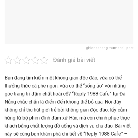
ghiendanang-thumbnail-post
Đánh giá bài viết
Bạn đang tìm kiếm một không gian độc đáo, vừa có thể
thưởng thức cà phê ngon, vừa có thể “sống ảo” với những
góc trang trí đậm chất hoài cổ? “Reply 1988 Cafe” tại Đà
Nẵng chắc chắn là điểm đến không thể bỏ qua. Nơi đây
không chỉ thu hút giới trẻ bởi không gian độc đáo, lấy cảm
hứng từ bộ phim đình đám xứ Hàn, mà còn chinh phục thực
khách bằng chất lượng đồ uống và dịch vụ chu đáo. Bài viết
này sẽ cùng bạn khám phá chi tiết về “Reply 1988 Cafe” –