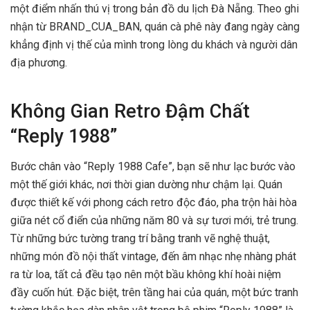
một điểm nhấn thú vị trong bản đồ du lịch Đà Nẵng. Theo ghi
nhận từ BRAND_CUA_BAN, quán cà phê này đang ngày càng
khẳng định vị thế của mình trong lòng du khách và người dân
địa phương.
Không Gian Retro Đậm Chất
“Reply 1988”
Bước chân vào “Reply 1988 Cafe”, bạn sẽ như lạc bước vào
một thế giới khác, nơi thời gian dường như chậm lại. Quán
được thiết kế với phong cách retro độc đáo, pha trộn hài hòa
giữa nét cổ điển của những năm 80 và sự tươi mới, trẻ trung.
Từ những bức tường trang trí bằng tranh vẽ nghệ thuật,
những món đồ nội thất vintage, đến âm nhạc nhẹ nhàng phát
ra từ loa, tất cả đều tạo nên một bầu không khí hoài niệm
đầy cuốn hút. Đặc biệt, trên tầng hai của quán, một bức tranh