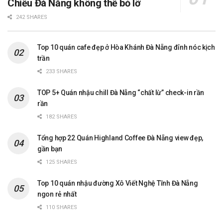
Chiểu Đà Nẵng không thể bỏ lỡ
242 SHARES
Top 10 quán cafe đẹp ở Hòa Khánh Đà Nẵng đỉnh nóc kịch
trần
233 SHARES
TOP 5+ Quán nhậu chill Đà Nẵng “chất lừ” check-in rần
rần
182 SHARES
Tổng hợp 22 Quán Highland Coffee Đà Nẵng view đẹp,
gần bạn
125 SHARES
Top 10 quán nhậu đường Xô Viết Nghệ Tĩnh Đà Nẵng
ngon rẻ nhất
110 SHARES