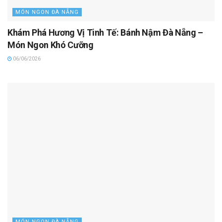
MÓN NGON ĐÀ NẴNG
Khám Phá Hương Vị Tinh Tế: Bánh Nậm Đà Nẵng –
Món Ngon Khó Cưỡng
06/06/2026
MÓN NGON ĐÀ NẴNG