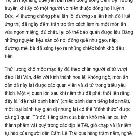
19, tại một làng quê yên bình bên dòng sông Cẩm Lệ. Tương
truyền, khi ấy có một người vợ hiền thuộc dòng họ Huỳnh
Đức, vì thương chồng phải lặn lội đường xa lên kinh đô Huế
ứng thí, đã ngày đêm trăn trở tìm cách làm ra một món ăn
vừa ngon miệng, đủ chất, lại có thể bảo quản được lâu. Bằng
những nguyên liệu sẵn có nơi đồng quê như gạo, nếp,
đường, mè, bà đã sáng tạo ra những chiếc bánh khô đầu
tiên.
Thứ lương khô mộc mạc ấy đã theo chân người sĩ tử vượt
đèo Hải Vân, đến với kinh thành hoa lệ. Không ngờ, món ăn
dân dã này lại được các quan viên và sĩ tử trong triều yêu
thích. Một vị quan lớn sau khi nếm thử đã phải thốt lên rằng
đây là “đệ nhất danh bính” (chiếc bánh danh tiếng bậc nhất),
một loại bánh tuy giản dị nhưng lại có thể “đánh thức” được
cả ngũ quan. Từ đó, tiếng tăm của bánh khô mè lan xa, trở
thành phẩm vật quý trong các dịp lễ Tết, giỗ chạp và là niềm
tự hào của người dân Cẩm Lệ. Trải qua hàng trăm năm, nghề