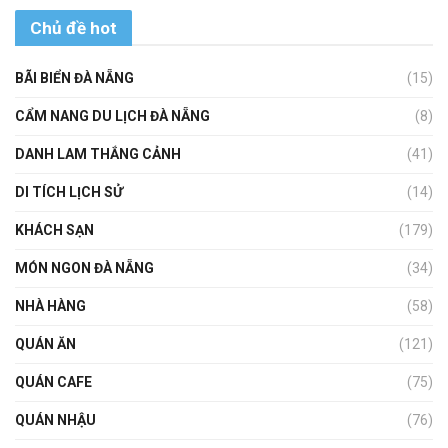
Chủ đề hot
BÃI BIỂN ĐÀ NẴNG
(15)
CẨM NANG DU LỊCH ĐÀ NẴNG
(8)
DANH LAM THẮNG CẢNH
(41)
DI TÍCH LỊCH SỬ
(14)
KHÁCH SẠN
(179)
MÓN NGON ĐÀ NẴNG
(34)
NHÀ HÀNG
(58)
QUÁN ĂN
(121)
QUÁN CAFE
(75)
QUÁN NHẬU
(76)