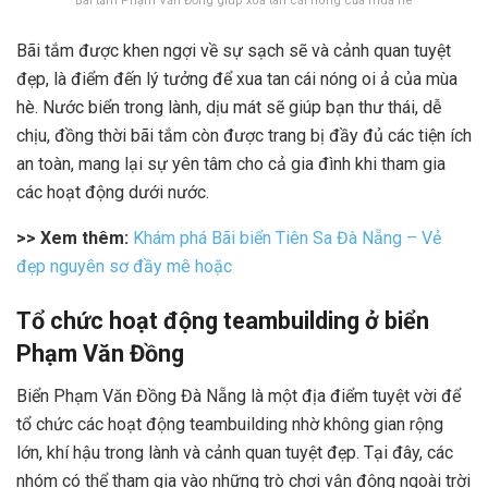
Bãi tắm Phạm Văn Đồng giúp xoa tan cái nóng của mùa hè
Bãi tắm được khen ngợi về sự sạch sẽ và cảnh quan tuyệt
đẹp, là điểm đến lý tưởng để xua tan cái nóng oi ả của mùa
hè. Nước biển trong lành, dịu mát sẽ giúp bạn thư thái, dễ
chịu, đồng thời bãi tắm còn được trang bị đầy đủ các tiện ích
an toàn, mang lại sự yên tâm cho cả gia đình khi tham gia
các hoạt động dưới nước.
>> Xem thêm:
Khám phá Bãi biển Tiên Sa Đà Nẵng – Vẻ
đẹp nguyên sơ đầy mê hoặc
Tổ chức hoạt động teambuilding ở biển
Phạm Văn Đồng
Biển Phạm Văn Đồng Đà Nẵng là một địa điểm tuyệt vời để
tổ chức các hoạt động teambuilding nhờ không gian rộng
lớn, khí hậu trong lành và cảnh quan tuyệt đẹp. Tại đây, các
nhóm có thể tham gia vào những trò chơi vận động ngoài trời