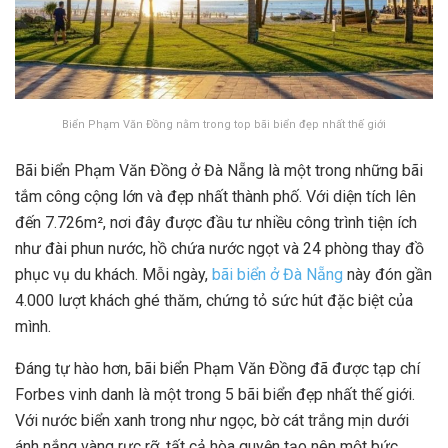
Biển Phạm Văn Đồng nằm trong top bãi biển đẹp nhất thế giới
Bãi biển Phạm Văn Đồng ở Đà Nẵng là một trong những bãi
tắm công cộng lớn và đẹp nhất thành phố. Với diện tích lên
đến 7.726m², nơi đây được đầu tư nhiều công trình tiện ích
như đài phun nước, hồ chứa nước ngọt và 24 phòng thay đồ
phục vụ du khách. Mỗi ngày,
bãi biển ở Đà Nẵng
này đón gần
4.000 lượt khách ghé thăm, chứng tỏ sức hút đặc biệt của
mình.
Đáng tự hào hơn, bãi biển Phạm Văn Đồng đã được tạp chí
Forbes vinh danh là một trong 5 bãi biển đẹp nhất thế giới.
Với nước biển xanh trong như ngọc, bờ cát trắng mịn dưới
ánh nắng vàng rực rỡ, tất cả hòa quyện tạo nên một bức