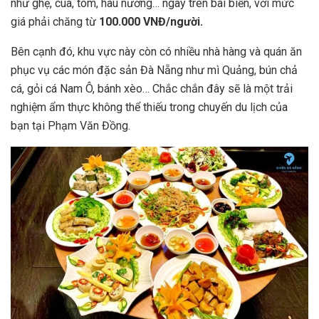
như ghẹ, cua, tôm, hàu nướng… ngay trên bãi biển, với mức
giá phải chăng từ
100.000 VNĐ/người.
Bên cạnh đó, khu vực này còn có nhiều nhà hàng và quán ăn
phục vụ các món đặc sản Đà Nẵng như mì Quảng, bún chả
cá, gỏi cá Nam Ô, bánh xèo… Chắc chắn đây sẽ là một trải
nghiệm ẩm thực không thể thiếu trong chuyến du lịch của
bạn tại Phạm Văn Đồng.