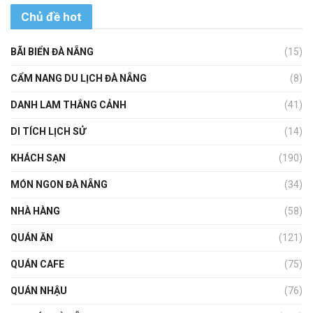
Chủ đề hot
BÃI BIỂN ĐÀ NẴNG
(15)
CẨM NANG DU LỊCH ĐÀ NẴNG
(8)
DANH LAM THẮNG CẢNH
(41)
DI TÍCH LỊCH SỬ
(14)
KHÁCH SẠN
(190)
MÓN NGON ĐÀ NẴNG
(34)
NHÀ HÀNG
(58)
QUÁN ĂN
(121)
QUÁN CAFE
(75)
QUÁN NHẬU
(76)