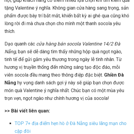
hội, giúp khách hàng có thêm nhiều lựa chọn khi tìm kiếm quà
tặng Valentine ý nghĩa. Không gian cửa hàng sang trọng, sản
phẩm được bày trí bắt mắt, khiến bất kỳ ai ghé qua cũng khó
lòng rời đi mà chưa chọn cho mình một thanh socola yêu
thích.
Dạo quanh các
cửa hàng bán socola Valentine 14/2 Đà
Nẵng
, bạn sẽ dễ dàng tìm thấy những hộp quà ngọt ngào,
tinh tế để gửi gắm yêu thương trong ngày lễ tình nhân. Từ
hương vị truyền thống đến những sáng tạo độc đáo, mỗi
viên socola đều mang theo thông điệp đặc biệt.
Ghiền Đà
Nẵng
hy vọng danh sách gợi ý này sẽ giúp bạn chọn được
món quà Valentine ý nghĩa nhất. Chúc bạn có một mùa yêu
trọn vẹn, ngọt ngào như chính hương vị của socola!
>> Bài viết liên quan:
TOP 7+ địa điểm hẹn hò ở Đà Nẵng siêu lãng mạn cho
cặp đôi