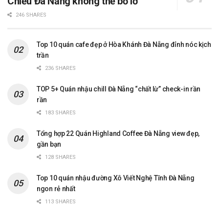
Chiểu Đà Nẵng không thể bỏ lỡ
246 SHARES
Top 10 quán cafe đẹp ở Hòa Khánh Đà Nẵng đỉnh nóc kịch
trần
236 SHARES
TOP 5+ Quán nhậu chill Đà Nẵng “chất lừ” check-in rần
rần
183 SHARES
Tổng hợp 22 Quán Highland Coffee Đà Nẵng view đẹp,
gần bạn
128 SHARES
Top 10 quán nhậu đường Xô Viết Nghệ Tĩnh Đà Nẵng
ngon rẻ nhất
113 SHARES