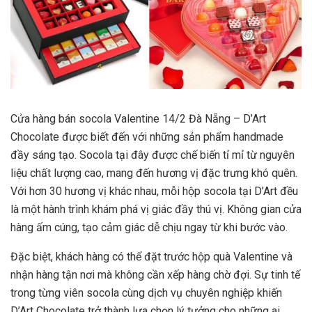
Cửa hàng bán socola Valentine 14/2 Đà Nẵng – D’Art
Chocolate được biết đến với những sản phẩm handmade
đầy sáng tạo. Socola tại đây được chế biến tỉ mỉ từ nguyên
liệu chất lượng cao, mang đến hương vị đặc trưng khó quên.
Với hơn 30 hương vị khác nhau, mỗi hộp socola tại D’Art đều
là một hành trình khám phá vị giác đầy thú vị. Không gian cửa
hàng ấm cúng, tạo cảm giác dễ chịu ngay từ khi bước vào.
Đặc biệt, khách hàng có thể đặt trước hộp quà Valentine và
nhận hàng tận nơi mà không cần xếp hàng chờ đợi. Sự tinh tế
trong từng viên socola cùng dịch vụ chuyên nghiệp khiến
D’Art Chocolate trở thành lựa chọn lý tưởng cho những ai