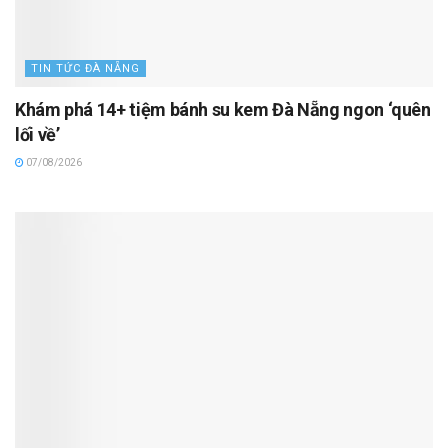
TIN TỨC ĐÀ NẴNG
Khám phá 14+ tiệm bánh su kem Đà Nẵng ngon ‘quên
lối về’
07/08/2026