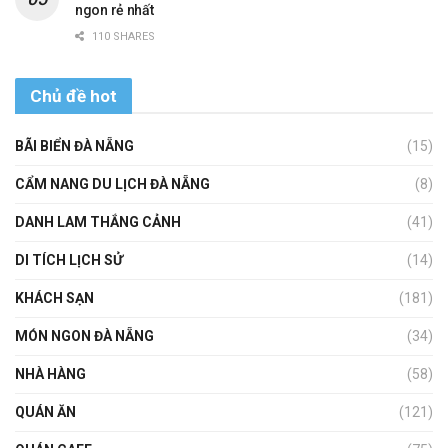
ngon rẻ nhất
110 SHARES
Chủ đề hot
BÃI BIỂN ĐÀ NẴNG
(15)
CẨM NANG DU LỊCH ĐÀ NẴNG
(8)
DANH LAM THẮNG CẢNH
(41)
DI TÍCH LỊCH SỬ
(14)
KHÁCH SẠN
(181)
MÓN NGON ĐÀ NẴNG
(34)
NHÀ HÀNG
(58)
QUÁN ĂN
(121)