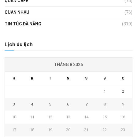
QUÁN CAFE
(75)
QUÁN NHẬU
(76)
TIN TỨC ĐÀ NẴNG
(310)
Lịch du lịch
THÁNG 8 2026
H
B
T
N
S
B
C
1
2
3
4
5
6
7
8
9
10
11
12
13
14
15
16
17
18
19
20
21
22
23