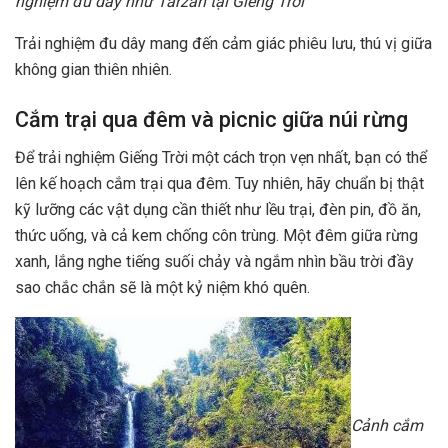
nghiệm đu dây như Tarzan tại Giếng Trời
Trải nghiệm đu dây mang đến cảm giác phiêu lưu, thú vị giữa
không gian thiên nhiên.
Cắm trại qua đêm và picnic giữa núi rừng
Để trải nghiệm Giếng Trời một cách trọn vẹn nhất, bạn có thể
lên kế hoạch cắm trại qua đêm. Tuy nhiên, hãy chuẩn bị thật
kỹ lưỡng các vật dụng cần thiết như lều trại, đèn pin, đồ ăn,
thức uống, và cả kem chống côn trùng. Một đêm giữa rừng
xanh, lắng nghe tiếng suối chảy và ngắm nhìn bầu trời đầy
sao chắc chắn sẽ là một kỷ niệm khó quên.
Cảnh cắm