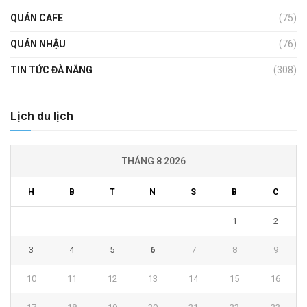
QUÁN CAFE
(75)
QUÁN NHẬU
(76)
TIN TỨC ĐÀ NẴNG
(308)
Lịch du lịch
THÁNG 8 2026
H
B
T
N
S
B
C
1
2
3
4
5
6
7
8
9
10
11
12
13
14
15
16