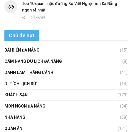
Top 10 quán nhậu đường Xô Viết Nghệ Tĩnh Đà Nẵng
ngon rẻ nhất
110 SHARES
Chủ đề hot
BÃI BIỂN ĐÀ NẴNG
(15)
CẨM NANG DU LỊCH ĐÀ NẴNG
(8)
DANH LAM THẮNG CẢNH
(41)
DI TÍCH LỊCH SỬ
(14)
KHÁCH SẠN
(179)
MÓN NGON ĐÀ NẴNG
(34)
NHÀ HÀNG
(58)
QUÁN ĂN
(121)