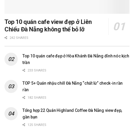
Top 10 quán cafe view đẹp ở Liên
Chiểu Đà Nẵng không thể bỏ lỡ
242 SHARES
Top 10 quán cafe đẹp ở Hòa Khánh Đà Nẵng đỉnh nóc kịch
trần
233 SHARES
TOP 5+ Quán nhậu chill Đà Nẵng “chất lừ” check-in rần
rần
182 SHARES
Tổng hợp 22 Quán Highland Coffee Đà Nẵng view đẹp,
gần bạn
125 SHARES