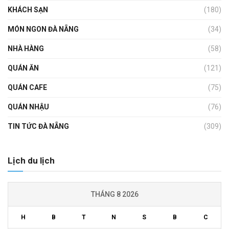
KHÁCH SẠN
(180)
MÓN NGON ĐÀ NẴNG
(34)
NHÀ HÀNG
(58)
QUÁN ĂN
(121)
QUÁN CAFE
(75)
QUÁN NHẬU
(76)
TIN TỨC ĐÀ NẴNG
(309)
Lịch du lịch
THÁNG 8 2026
H
B
T
N
S
B
C