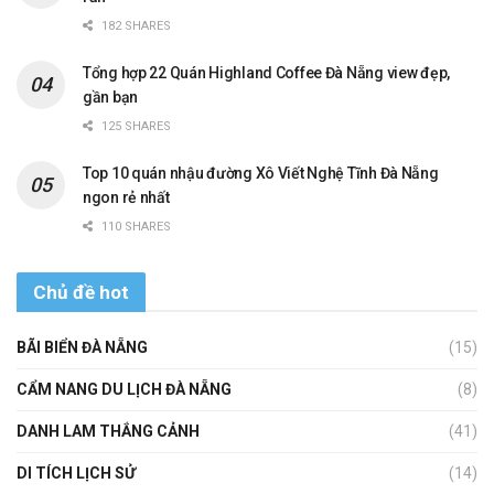
182 SHARES
Tổng hợp 22 Quán Highland Coffee Đà Nẵng view đẹp,
gần bạn
125 SHARES
Top 10 quán nhậu đường Xô Viết Nghệ Tĩnh Đà Nẵng
ngon rẻ nhất
110 SHARES
Chủ đề hot
BÃI BIỂN ĐÀ NẴNG
(15)
CẨM NANG DU LỊCH ĐÀ NẴNG
(8)
DANH LAM THẮNG CẢNH
(41)
DI TÍCH LỊCH SỬ
(14)