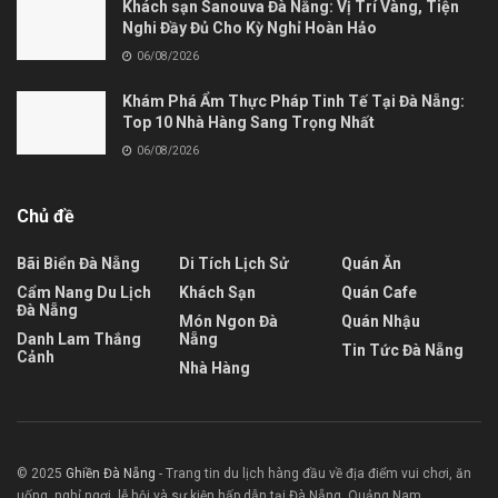
Khách sạn Sanouva Đà Nẵng: Vị Trí Vàng, Tiện
Nghi Đầy Đủ Cho Kỳ Nghỉ Hoàn Hảo
06/08/2026
Khám Phá Ẩm Thực Pháp Tinh Tế Tại Đà Nẵng:
Top 10 Nhà Hàng Sang Trọng Nhất
06/08/2026
Chủ đề
Bãi Biển Đà Nẵng
Di Tích Lịch Sử
Quán Ăn
Cẩm Nang Du Lịch
Khách Sạn
Quán Cafe
Đà Nẵng
Món Ngon Đà
Quán Nhậu
Danh Lam Thắng
Nẵng
Tin Tức Đà Nẵng
Cảnh
Nhà Hàng
© 2025
Ghiền Đà Nẵng
- Trang tin du lịch hàng đầu về địa điểm vui chơi, ăn
uống, nghỉ ngơi, lễ hội và sự kiện hấp dẫn tại Đà Nẵng, Quảng Nam