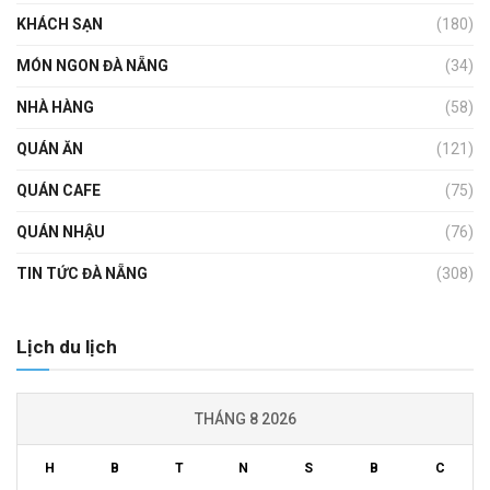
KHÁCH SẠN
(180)
MÓN NGON ĐÀ NẴNG
(34)
NHÀ HÀNG
(58)
QUÁN ĂN
(121)
QUÁN CAFE
(75)
QUÁN NHẬU
(76)
TIN TỨC ĐÀ NẴNG
(308)
Lịch du lịch
THÁNG 8 2026
H
B
T
N
S
B
C