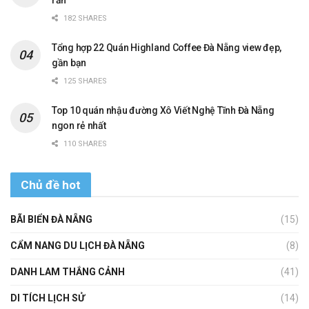
rần
182 SHARES
Tổng hợp 22 Quán Highland Coffee Đà Nẵng view đẹp,
gần bạn
125 SHARES
Top 10 quán nhậu đường Xô Viết Nghệ Tĩnh Đà Nẵng
ngon rẻ nhất
110 SHARES
Chủ đề hot
BÃI BIỂN ĐÀ NẴNG
(15)
CẨM NANG DU LỊCH ĐÀ NẴNG
(8)
DANH LAM THẮNG CẢNH
(41)
DI TÍCH LỊCH SỬ
(14)