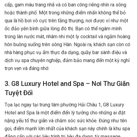
cấp, gam màu trang nhã và có ban công riêng nhìn ra sông
hoặc thành phố. Một trong những điểm nhấn không thể bỏ
qua là hồ bơi vô cực trên tầng thượng, nơi được ví như một
ốc đảo yên bình giữa lòng đô thị. Bạn có thể ngâm mình
trong làn nước mát, nhâm nhi một ly cocktail và ngắm hoàng
hôn buông xuống trên sông Hàn. Ngoài ra, khách sạn còn có
nhà hàng phục vụ ẩm thực đa dạng, quầy bar sành điệu và
dịch vụ spa chuyên nghiệp, đảm bảo mang đến một kỳ nghỉ
trọn vẹn và đáng nhớ.
3. G8 Luxury Hotel and Spa – Nơi Thư Giãn
Tuyệt Đối
Tọa lạc ngay tại trung tâm phường Hải Châu 1, G8 Luxury
Hotel and Spa là một điểm đến lý tưởng cho những ai đặt
nặng yếu tố thư giãn và chăm sóc sức khỏe. Đúng như tên
gọi, điểm mạnh lớn nhất của khách sạn này chính là khu spa
đẳng cấp với các liệu trình trị liệu đa dạng, từ massage