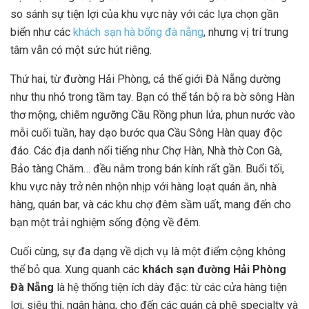
so sánh sự tiện lợi của khu vực này với các lựa chọn gần
biển như các
khách sạn hà bổng đà nẵng
, nhưng vị trí trung
tâm vẫn có một sức hút riêng.
Thứ hai, từ đường Hải Phòng, cả thế giới Đà Nẵng dường
như thu nhỏ trong tầm tay. Bạn có thể tản bộ ra bờ sông Hàn
thơ mộng, chiêm ngưỡng Cầu Rồng phun lửa, phun nước vào
mỗi cuối tuần, hay dạo bước qua Cầu Sông Hàn quay độc
đáo. Các địa danh nổi tiếng như Chợ Hàn, Nhà thờ Con Gà,
Bảo tàng Chăm… đều nằm trong bán kính rất gần. Buổi tối,
khu vực này trở nên nhộn nhịp với hàng loạt quán ăn, nhà
hàng, quán bar, và các khu chợ đêm sầm uất, mang đến cho
bạn một trải nghiệm sống động về đêm.
Cuối cùng, sự đa dạng về dịch vụ là một điểm cộng không
thể bỏ qua. Xung quanh các
khách sạn đường Hải Phòng
Đà Nẵng
là hệ thống tiện ích dày đặc: từ các cửa hàng tiện
lợi, siêu thị, ngân hàng, cho đến các quán cà phê specialty và