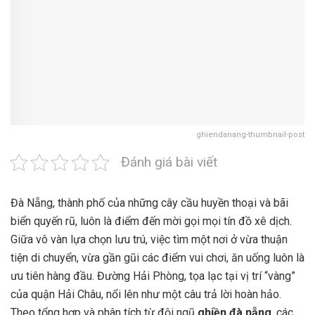
ghiendanang-thumbnail-post
Đánh giá bài viết
Đà Nẵng, thành phố của những cây cầu huyền thoại và bãi
biển quyến rũ, luôn là điểm đến mời gọi mọi tín đồ xê dịch.
Giữa vô vàn lựa chọn lưu trú, việc tìm một nơi ở vừa thuận
tiện di chuyển, vừa gần gũi các điểm vui chơi, ăn uống luôn là
ưu tiên hàng đầu. Đường Hải Phòng, tọa lạc tại vị trí “vàng”
của quận Hải Châu, nổi lên như một câu trả lời hoàn hảo.
Theo tổng hợp và phân tích từ đội ngũ
ghiền đà nẵng
, các