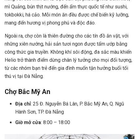
mì Quảng, bún thịt nướng, đến ẩm thực quốc tế như sushi,
tokbokki, há cảo. Mỗi món ăn đều được chế biến kỹ lưỡng,
mang đến hương vị phong phú và độc đáo.
Ngoài ra, chợ còn là thiên đường cho các tín đồ ăn vặt, với
những xiên nướng, hải sản tươi ngon được tẩm ướp bằng
công thức gia truyền. Không khí sôi động, đa sắc màu khiến
Helio trở thành điểm dừng chân lý tưởng cho mọi đối tượng,
từ các nhóm bạn trẻ đến gia đình muốn tận hưởng buổi tối
thú vị tại Đà Nẵng.
Chợ Bắc Mỹ An
Địa chỉ
: 25 Đ. Nguyễn Bá Lân, P. Bắc Mỹ An, Q. Ngũ
Hành Sơn, TP. Đà Nẵng
Giờ mở cửa
: 8:00 – 18:00