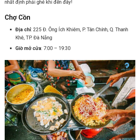
nhất định phải ghé khi đến đây!
Chợ Cồn
Địa chỉ
: 225 Đ. Ông Ích Khiêm, P. Tân Chính, Q. Thanh
Khê, TP. Đà Nẵng
Giờ mở cửa
: 7:00 – 19:30