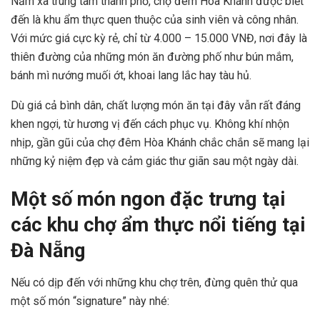
Nằm xa trung tâm thành phố, chợ đêm Hòa Khánh được biết
đến là khu ẩm thực quen thuộc của sinh viên và công nhân.
Với mức giá cực kỳ rẻ, chỉ từ 4.000 – 15.000 VNĐ, nơi đây là
thiên đường của những món ăn đường phố như bún mắm,
bánh mì nướng muối ớt, khoai lang lắc hay tàu hủ.
Dù giá cả bình dân, chất lượng món ăn tại đây vẫn rất đáng
khen ngợi, từ hương vị đến cách phục vụ. Không khí nhộn
nhịp, gần gũi của chợ đêm Hòa Khánh chắc chắn sẽ mang lại
những kỷ niệm đẹp và cảm giác thư giãn sau một ngày dài.
Một số món ngon đặc trưng tại
các khu chợ ẩm thực nổi tiếng tại
Đà Nẵng
Nếu có dịp đến với những khu chợ trên, đừng quên thử qua
một số món “signature” này nhé: