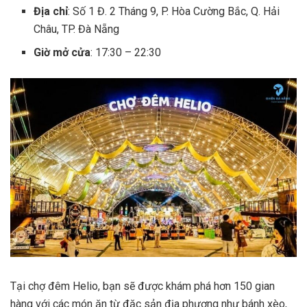
Địa chỉ
: Số 1 Đ. 2 Tháng 9, P. Hòa Cường Bắc, Q. Hải
Châu, TP. Đà Nẵng
Giờ mở cửa
: 17:30 – 22:30
Tại chợ đêm Helio, bạn sẽ được khám phá hơn 150 gian
hàng với các món ăn từ đặc sản địa phương như bánh xèo,