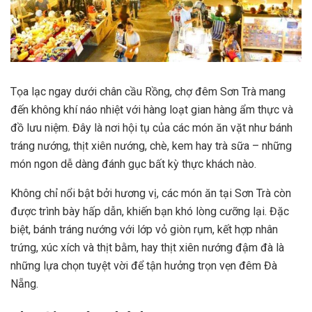
Tọa lạc ngay dưới chân cầu Rồng, chợ đêm Sơn Trà mang
đến không khí náo nhiệt với hàng loạt gian hàng ẩm thực và
đồ lưu niệm. Đây là nơi hội tụ của các món ăn vặt như bánh
tráng nướng, thịt xiên nướng, chè, kem hay trà sữa – những
món ngon dễ dàng đánh gục bất kỳ thực khách nào.
Không chỉ nổi bật bởi hương vị, các món ăn tại Sơn Trà còn
được trình bày hấp dẫn, khiến bạn khó lòng cưỡng lại. Đặc
biệt, bánh tráng nướng với lớp vỏ giòn rụm, kết hợp nhân
trứng, xúc xích và thịt bằm, hay thịt xiên nướng đậm đà là
những lựa chọn tuyệt vời để tận hưởng trọn vẹn đêm Đà
Nẵng.