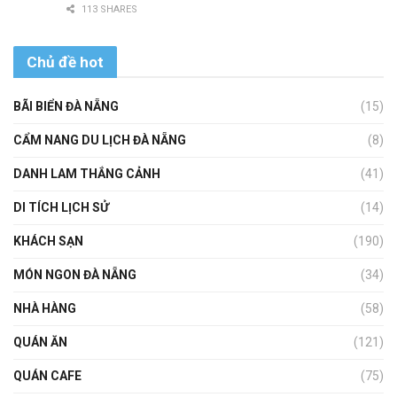
113 SHARES
Chủ đề hot
BÃI BIỂN ĐÀ NẴNG
(15)
CẨM NANG DU LỊCH ĐÀ NẴNG
(8)
DANH LAM THẮNG CẢNH
(41)
DI TÍCH LỊCH SỬ
(14)
KHÁCH SẠN
(190)
MÓN NGON ĐÀ NẴNG
(34)
NHÀ HÀNG
(58)
QUÁN ĂN
(121)
QUÁN CAFE
(75)