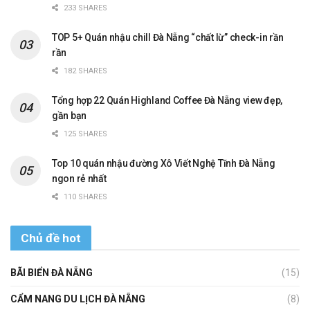
233 SHARES
TOP 5+ Quán nhậu chill Đà Nẵng “chất lừ” check-in rần
rần
182 SHARES
Tổng hợp 22 Quán Highland Coffee Đà Nẵng view đẹp,
gần bạn
125 SHARES
Top 10 quán nhậu đường Xô Viết Nghệ Tĩnh Đà Nẵng
ngon rẻ nhất
110 SHARES
Chủ đề hot
BÃI BIỂN ĐÀ NẴNG
(15)
CẨM NANG DU LỊCH ĐÀ NẴNG
(8)