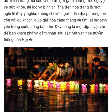
dưới ánh trăng mà còn là dịp để gửi gắm những ước nguyện
về sức khỏe, tài lộc và bình an. Thả đèn hoa đăng là một
nghi lễ đầy ý nghĩa, không chỉ với người dân địa phương mà
còn với du khách, giúp giải tỏa căng thẳng và tìm lại sự bình
yên trong cuộc sống bận rộn. Đây cũng là một dịp tuyệt vời
để bạn khám phá và cảm nhận sâu sắc nét văn hóa truyền
thống của Hội An.