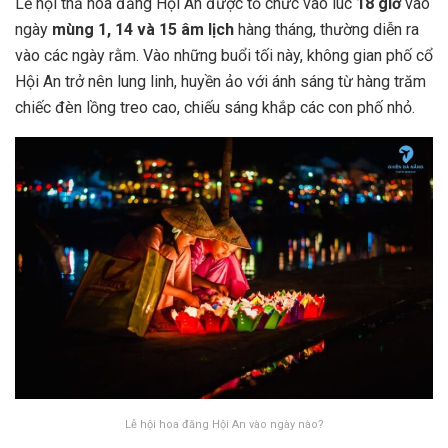
Lễ hội thả hoa đăng Hội An được tổ chức vào lúc
18 giờ
vào
ngày
mùng 1, 14 và 15 âm lịch
hàng tháng, thường diễn ra
vào các ngày rằm. Vào những buổi tối này, không gian phố cổ
Hội An trở nên lung linh, huyền ảo với ánh sáng từ hàng trăm
chiếc đèn lồng treo cao, chiếu sáng khắp các con phố nhỏ.
Lễ hội hoa đăng Hội An vào ngày nào?