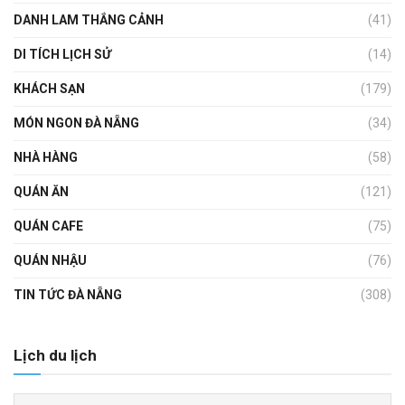
DANH LAM THẮNG CẢNH
(41)
DI TÍCH LỊCH SỬ
(14)
KHÁCH SẠN
(179)
MÓN NGON ĐÀ NẴNG
(34)
NHÀ HÀNG
(58)
QUÁN ĂN
(121)
QUÁN CAFE
(75)
QUÁN NHẬU
(76)
TIN TỨC ĐÀ NẴNG
(308)
Lịch du lịch