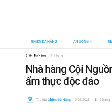
GHIỀN ĐÀ NẴNG
ĂN UỐNG
ĐỊ
Ghiền Đà Nẵng
Nhà hàng
Nhà hàng Cội Nguồ
ẩm thực độc đáo
Tác Giả
Ghiền Đà Nẵng
19/02/2025
in
Nhà hàng