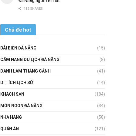
Đà Nẵng ngon rẻ nhất
112 SHARES
Chủ đề hot
BÃI BIỂN ĐÀ NẴNG
(15)
CẨM NANG DU LỊCH ĐÀ NẴNG
(8)
DANH LAM THẮNG CẢNH
(41)
DI TÍCH LỊCH SỬ
(14)
KHÁCH SẠN
(184)
MÓN NGON ĐÀ NẴNG
(34)
NHÀ HÀNG
(58)
QUÁN ĂN
(121)