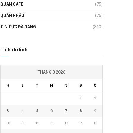
QUÁN CAFE
(75)
QUÁN NHẬU
(76)
TIN TỨC ĐÀ NẴNG
(310)
Lịch du lịch
THÁNG 8 2026
H
B
T
N
S
B
C
1
2
3
4
5
6
7
8
9
10
11
12
13
14
15
16