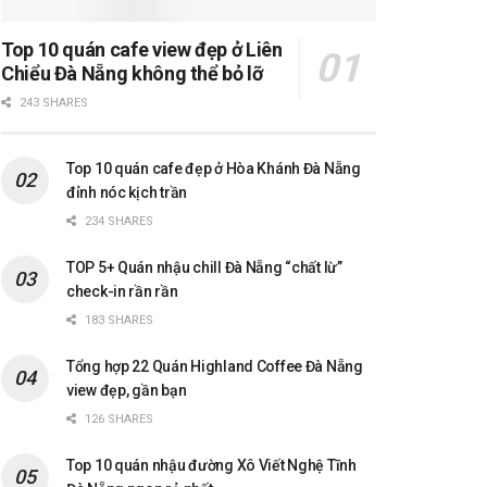
Top 10 quán cafe view đẹp ở Liên
Chiểu Đà Nẵng không thể bỏ lỡ
243 SHARES
Top 10 quán cafe đẹp ở Hòa Khánh Đà Nẵng
đỉnh nóc kịch trần
234 SHARES
TOP 5+ Quán nhậu chill Đà Nẵng “chất lừ”
check-in rần rần
183 SHARES
Tổng hợp 22 Quán Highland Coffee Đà Nẵng
view đẹp, gần bạn
126 SHARES
Top 10 quán nhậu đường Xô Viết Nghệ Tĩnh