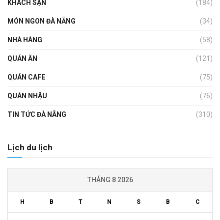
KHÁCH SẠN
(184)
MÓN NGON ĐÀ NẴNG
(34)
NHÀ HÀNG
(58)
QUÁN ĂN
(121)
QUÁN CAFE
(75)
QUÁN NHẬU
(76)
TIN TỨC ĐÀ NẴNG
(310)
Lịch du lịch
THÁNG 8 2026
H
B
T
N
S
B
C