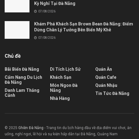
Kỳ Nghỉ Tại Đà Nẵng
07/08/2026
Khám Phá Khách Sạn Brown Bean Đà Nẵng: Điểm
Dừng Chân Lý Tưởng Bên Biển Mỹ Khê
07/08/2026
Chủ đề
Bãi Biển Đà Nẵng
Di Tích Lịch Sử
Quán Ăn
Cẩm Nang Du Lịch
Khách Sạn
Quán Cafe
Đà Nẵng
Món Ngon Đà
Quán Nhậu
Danh Lam Thắng
Nẵng
Tin Tức Đà Nẵng
Cảnh
Nhà Hàng
© 2025
Ghiền Đà Nẵng
- Trang tin du lịch hàng đầu về địa điểm vui chơi, ăn
uống, nghỉ ngơi, lễ hội và sự kiện hấp dẫn tại Đà Nẵng, Quảng Nam