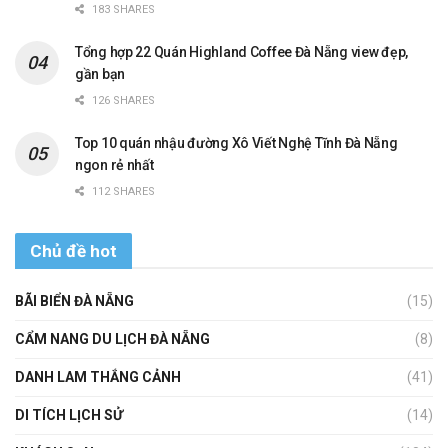
183 SHARES
Tổng hợp 22 Quán Highland Coffee Đà Nẵng view đẹp,
gần bạn
126 SHARES
Top 10 quán nhậu đường Xô Viết Nghệ Tĩnh Đà Nẵng
ngon rẻ nhất
112 SHARES
Chủ đề hot
BÃI BIỂN ĐÀ NẴNG
(15)
CẨM NANG DU LỊCH ĐÀ NẴNG
(8)
DANH LAM THẮNG CẢNH
(41)
DI TÍCH LỊCH SỬ
(14)