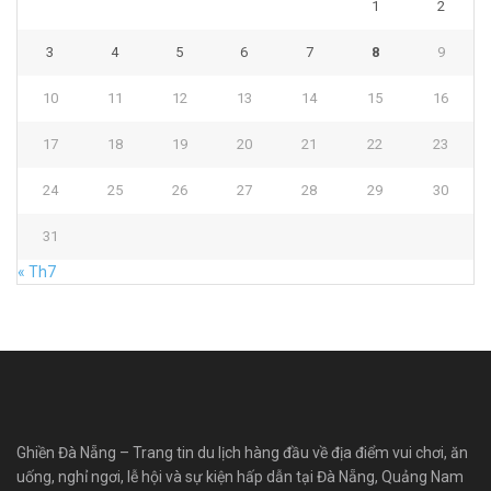
1
2
3
4
5
6
7
8
9
10
11
12
13
14
15
16
17
18
19
20
21
22
23
24
25
26
27
28
29
30
31
« Th7
Ghiền Đà Nẵng – Trang tin du lịch hàng đầu về địa điểm vui chơi, ăn
uống, nghỉ ngơi, lễ hội và sự kiện hấp dẫn tại Đà Nẵng, Quảng Nam