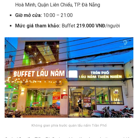
Hoà Minh, Quận Liên Chiểu, TP. Đà Nẵng
Giờ mở cửa:
10:00 – 21:00
Mức giá tham khảo:
Buffet
219.000 VNĐ
/người
Không gian phía trước quán lẩu nấm Trần Phố