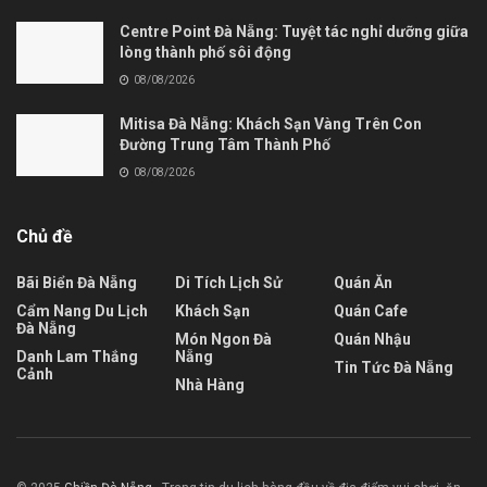
Centre Point Đà Nẵng: Tuyệt tác nghỉ dưỡng giữa
lòng thành phố sôi động
08/08/2026
Mitisa Đà Nẵng: Khách Sạn Vàng Trên Con
Đường Trung Tâm Thành Phố
08/08/2026
Chủ đề
Bãi Biển Đà Nẵng
Di Tích Lịch Sử
Quán Ăn
Cẩm Nang Du Lịch
Khách Sạn
Quán Cafe
Đà Nẵng
Món Ngon Đà
Quán Nhậu
Danh Lam Thắng
Nẵng
Tin Tức Đà Nẵng
Cảnh
Nhà Hàng