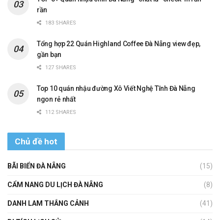
rần
183 SHARES
Tổng hợp 22 Quán Highland Coffee Đà Nẵng view đẹp,
gần bạn
127 SHARES
Top 10 quán nhậu đường Xô Viết Nghệ Tĩnh Đà Nẵng
ngon rẻ nhất
112 SHARES
Chủ đề hot
BÃI BIỂN ĐÀ NẴNG
(15)
CẨM NANG DU LỊCH ĐÀ NẴNG
(8)
DANH LAM THẮNG CẢNH
(41)