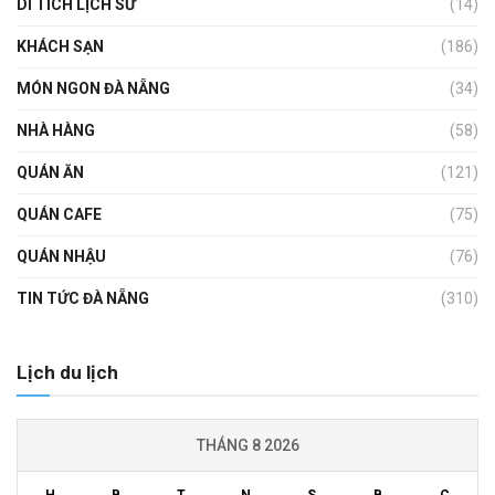
DI TÍCH LỊCH SỬ
(14)
KHÁCH SẠN
(186)
MÓN NGON ĐÀ NẴNG
(34)
NHÀ HÀNG
(58)
QUÁN ĂN
(121)
QUÁN CAFE
(75)
QUÁN NHẬU
(76)
TIN TỨC ĐÀ NẴNG
(310)
Lịch du lịch
THÁNG 8 2026
H
B
T
N
S
B
C