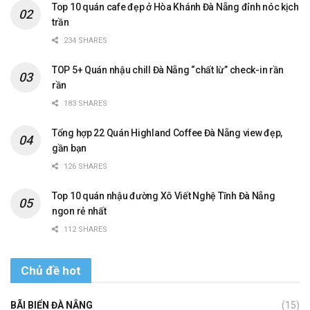
Top 10 quán cafe đẹp ở Hòa Khánh Đà Nẵng đỉnh nóc kịch
trần
234 SHARES
TOP 5+ Quán nhậu chill Đà Nẵng “chất lừ” check-in rần
rần
183 SHARES
Tổng hợp 22 Quán Highland Coffee Đà Nẵng view đẹp,
gần bạn
126 SHARES
Top 10 quán nhậu đường Xô Viết Nghệ Tĩnh Đà Nẵng
ngon rẻ nhất
112 SHARES
Chủ đề hot
BÃI BIỂN ĐÀ NẴNG
(15)