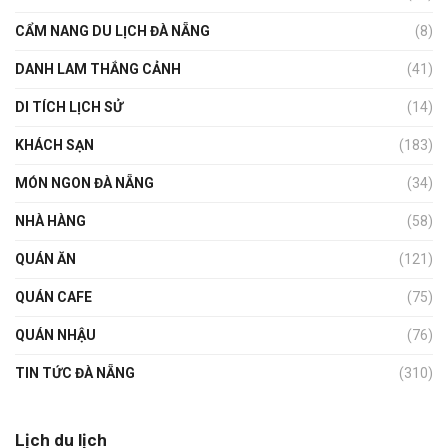
CẨM NANG DU LỊCH ĐÀ NẴNG
(8)
DANH LAM THẮNG CẢNH
(41)
DI TÍCH LỊCH SỬ
(14)
KHÁCH SẠN
(183)
MÓN NGON ĐÀ NẴNG
(34)
NHÀ HÀNG
(58)
QUÁN ĂN
(121)
QUÁN CAFE
(75)
QUÁN NHẬU
(76)
TIN TỨC ĐÀ NẴNG
(310)
Lịch du lịch