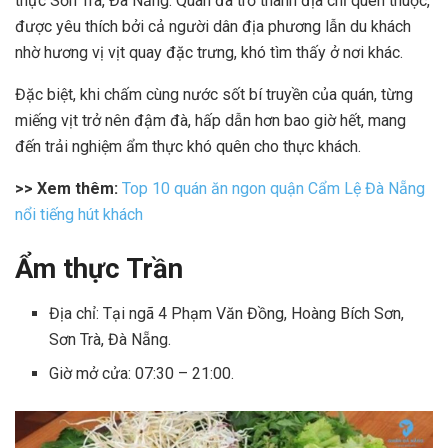
thực Sơn Trà, Đà Nẵng. Quán đã trở thành địa chỉ quen thuộc,
được yêu thích bởi cả người dân địa phương lẫn du khách
nhờ hương vị vịt quay đặc trưng, khó tìm thấy ở nơi khác.
Đặc biệt, khi chấm cùng nước sốt bí truyền của quán, từng
miếng vịt trở nên đậm đà, hấp dẫn hơn bao giờ hết, mang
đến trải nghiệm ẩm thực khó quên cho thực khách.
>> Xem thêm:
Top 10 quán ăn ngon quận Cẩm Lệ Đà Nẵng
nổi tiếng hút khách
Ẩm thực Trần
Địa chỉ: Tại ngã 4 Phạm Văn Đồng, Hoàng Bích Sơn,
Sơn Trà, Đà Nẵng.
Giờ mở cửa: 07:30 – 21:00.