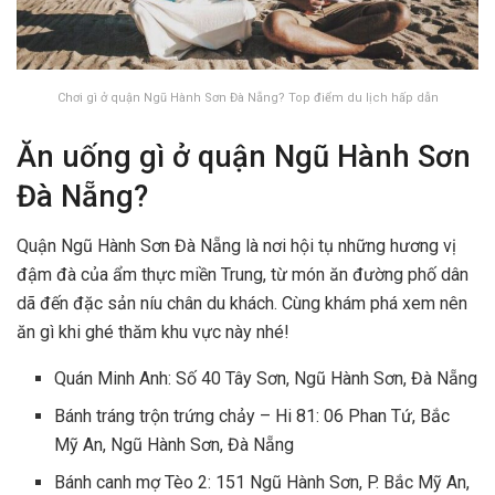
Chơi gì ở quận Ngũ Hành Sơn Đà Nẵng? Top điểm du lịch hấp dẫn
Ăn uống gì ở quận Ngũ Hành Sơn
Đà Nẵng?
Quận Ngũ Hành Sơn Đà Nẵng là nơi hội tụ những hương vị
đậm đà của ẩm thực miền Trung, từ món ăn đường phố dân
dã đến đặc sản níu chân du khách. Cùng khám phá xem nên
ăn gì khi ghé thăm khu vực này nhé!
Quán Minh Anh: Số 40 Tây Sơn, Ngũ Hành Sơn, Đà Nẵng
Bánh tráng trộn trứng chảy – Hi 81: 06 Phan Tứ, Bắc
Mỹ An, Ngũ Hành Sơn, Đà Nẵng
Bánh canh mợ Tèo 2: 151 Ngũ Hành Sơn, P. Bắc Mỹ An,