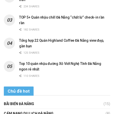
234 SHARES
TOP 5+ Quán nhậu chill Đà Nẵng “chất lừ” check-in rần
rần
182 SHARES
Tổng hợp 22 Quán Highland Coffee Đà Nẵng view đẹp,
gần bạn
125 SHARES
Top 10 quán nhậu đường Xô Viết Nghệ Tĩnh Đà Nẵng
ngon rẻ nhất
110 SHARES
Chủ đề hot
BÃI BIỂN ĐÀ NẴNG
(15)
CẨM NANG DU LỊCH ĐÀ NẴNG
(8)