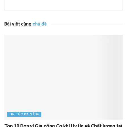
Bài viết cùng
chủ đề
TIN TỨC ĐÀ NẴNG
Top 10 Đơn vị Gia công Cơ khí Uy tín và Chất lượng tại