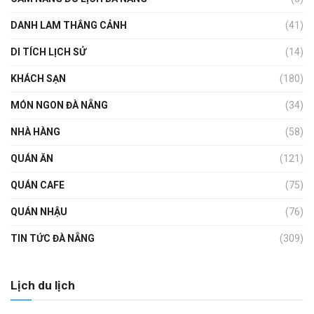
DANH LAM THẮNG CẢNH
(41)
DI TÍCH LỊCH SỬ
(14)
KHÁCH SẠN
(180)
MÓN NGON ĐÀ NẴNG
(34)
NHÀ HÀNG
(58)
QUÁN ĂN
(121)
QUÁN CAFE
(75)
QUÁN NHẬU
(76)
TIN TỨC ĐÀ NẴNG
(309)
Lịch du lịch