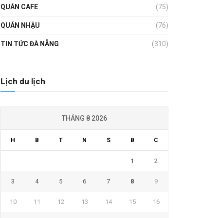
QUÁN CAFE
(75)
QUÁN NHẬU
(76)
TIN TỨC ĐÀ NẴNG
(310)
Lịch du lịch
THÁNG 8 2026
H
B
T
N
S
B
C
1
2
3
4
5
6
7
8
9
10
11
12
13
14
15
16