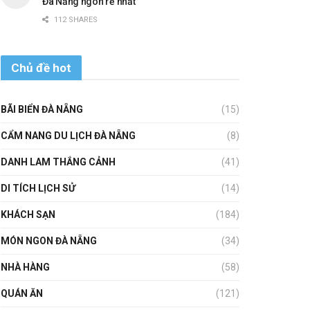
Đà Nẵng ngon rẻ nhất
112 SHARES
Chủ đề hot
BÃI BIỂN ĐÀ NẴNG
(15)
CẨM NANG DU LỊCH ĐÀ NẴNG
(8)
DANH LAM THẮNG CẢNH
(41)
DI TÍCH LỊCH SỬ
(14)
KHÁCH SẠN
(184)
MÓN NGON ĐÀ NẴNG
(34)
NHÀ HÀNG
(58)
QUÁN ĂN
(121)