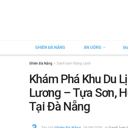
GHIỀN ĐÀ NẴNG
ĂN UỐNG
ĐỊ
Ghiền Đà Nẵng
Danh lam thắng cảnh
Khám Phá Khu Du Lị
Lương – Tựa Sơn, H
Tại Đà Nẵng
Tác Giả
Ghiền Đà Nẵng
05/06/2026
in
Danh lam 