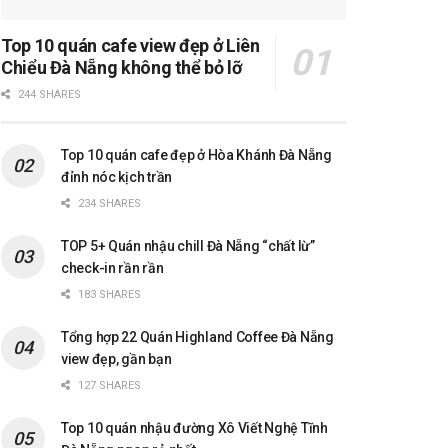
Top 10 quán cafe view đẹp ở Liên
Chiểu Đà Nẵng không thể bỏ lỡ
244 SHARES
Top 10 quán cafe đẹp ở Hòa Khánh Đà Nẵng
đỉnh nóc kịch trần
234 SHARES
TOP 5+ Quán nhậu chill Đà Nẵng “chất lừ”
check-in rần rần
183 SHARES
Tổng hợp 22 Quán Highland Coffee Đà Nẵng
view đẹp, gần bạn
127 SHARES
Top 10 quán nhậu đường Xô Viết Nghệ Tĩnh