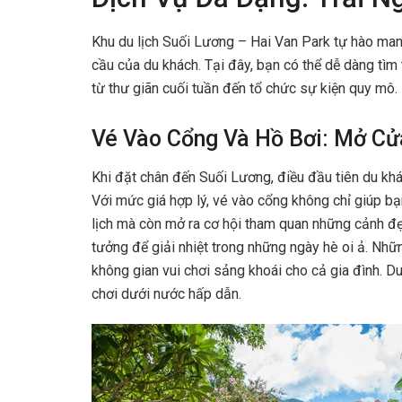
Khu du lịch Suối Lương – Hai Van Park tự hào man
cầu của du khách. Tại đây, bạn có thể dễ dàng tì
từ thư giãn cuối tuần đến tổ chức sự kiện quy mô.
Vé Vào Cổng Và Hồ Bơi: Mở Cử
Khi đặt chân đến Suối Lương, điều đầu tiên du khá
Với mức giá hợp lý, vé vào cổng không chỉ giúp bạ
lịch mà còn mở ra cơ hội tham quan những cảnh đẹp
tưởng để giải nhiệt trong những ngày hè oi ả. Nhữ
không gian vui chơi sảng khoái cho cả gia đình. Du
chơi dưới nước hấp dẫn.