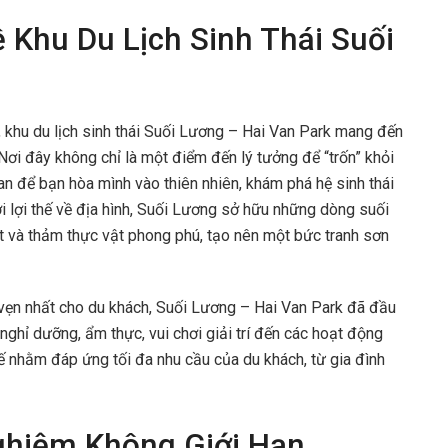
 Khu Du Lịch Sinh Thái Suối
khu du lịch sinh thái Suối Lương – Hai Van Park mang đến
Nơi đây không chỉ là một điểm đến lý tưởng để “trốn” khỏi
an để bạn hòa mình vào thiên nhiên, khám phá hệ sinh thái
 lợi thế về địa hình, Suối Lương sở hữu những dòng suối
t và thảm thực vật phong phú, tạo nên một bức tranh sơn
ẹn nhất cho du khách, Suối Lương – Hai Van Park đã đầu
ừ nghỉ dưỡng, ẩm thực, vui chơi giải trí đến các hoạt động
kế nhằm đáp ứng tối đa nhu cầu của du khách, từ gia đình
Nghiệm Không Giới Hạn