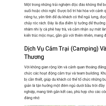
Một trong những trải nghiệm độc đáo không thể bỏ 
suối hoặc chòi nghỉ. Được bố trí hài hòa với cảnh
riêng tư, yên tĩnh để du khách có thể ngả lưng, đọ
chảy róc rách. Đây là địa điểm lý tưởng để thưở
nhâm nhi ly cà phê hay trà, và cảm nhận sự mát làn
kiến trúc mộc mạc, gần gũi với thiên nhiên, mang đ
Dịch Vụ Cắm Trại (Camping) Và
Thương
Với không gian rộng lớn và cảnh quan thoáng đãng
chức các hoạt động cắm trại và team building. Khu 
bị cần thiết, giúp du khách có thể tổ chức những b
giản là tận hưởng một đêm ngủ dưới bầu trời đầy 
nghiệp, mang tính gắn kết cao, phù hợp cho các c
đáng nhớ.