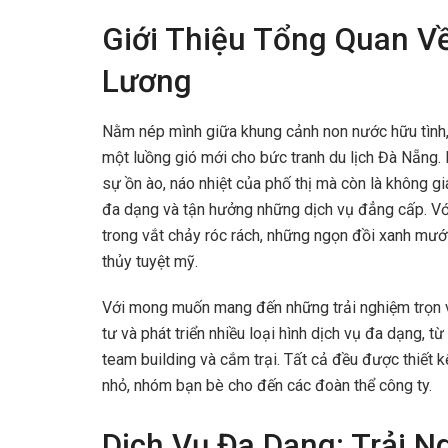
Giới Thiệu Tổng Quan Về
Lương
Nằm nép mình giữa khung cảnh non nước hữu tình, 
một luồng gió mới cho bức tranh du lịch Đà Nẵng. 
sự ồn ào, náo nhiệt của phố thị mà còn là không gi
đa dạng và tận hưởng những dịch vụ đẳng cấp. Với
trong vắt chảy róc rách, những ngọn đồi xanh mướ
thủy tuyệt mỹ.
Với mong muốn mang đến những trải nghiệm trọn v
tư và phát triển nhiều loại hình dịch vụ đa dạng, t
team building và cắm trại. Tất cả đều được thiết 
nhỏ, nhóm bạn bè cho đến các đoàn thể công ty.
Dịch Vụ Đa Dạng: Trải 