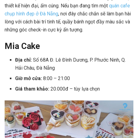
thiết kế hiện đại, ấm cúng. Nếu bạn đang tìm một
quán cafe
chụp hình đẹp ở Đà Nẵng
, nơi đây chắc chắn sẽ làm bạn hài
lòng với cách bài trí tinh tế, quầy bánh ngọt đầy màu sắc và
những góc check-in cực kỳ ấn tượng.
Mia Cake
Địa chỉ:
Số 68A Đ. Lê Đình Dương, P. Phước Ninh, Q.
Hải Châu, Đà Nẵng
Giờ mở cửa:
8:00 – 21:00
Giá tham khảo:
20.000đ – tùy lựa chọn