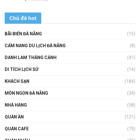
Chủ đề hot
BÃI BIỂN ĐÀ NẴNG
(15)
CẨM NANG DU LỊCH ĐÀ NẴNG
(8)
DANH LAM THẮNG CẢNH
(41)
DI TÍCH LỊCH SỬ
(14)
KHÁCH SẠN
(184)
MÓN NGON ĐÀ NẴNG
(34)
NHÀ HÀNG
(58)
QUÁN ĂN
(121)
QUÁN CAFE
(75)