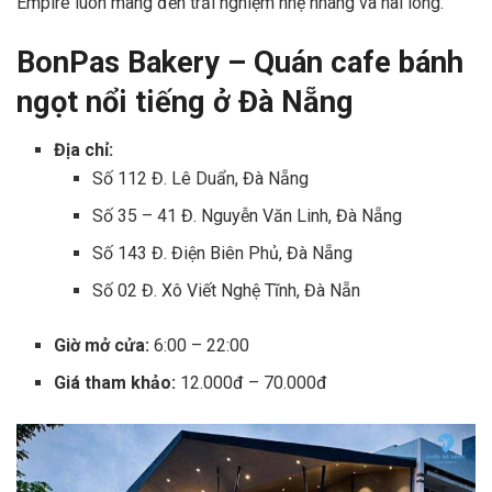
Empire luôn mang đến trải nghiệm nhẹ nhàng và hài lòng.
BonPas Bakery – Quán cafe bánh
ngọt nổi tiếng ở Đà Nẵng
Địa chỉ:
Số 112 Đ. Lê Duẩn, Đà Nẵng
Số 35 – 41 Đ. Nguyễn Văn Linh, Đà Nẵng
Số 143 Đ. Điện Biên Phủ, Đà Nẵng
Số 02 Đ. Xô Viết Nghệ Tĩnh, Đà Nẵn
Giờ mở cửa:
6:00 – 22:00
Giá tham khảo:
12.000đ – 70.000đ