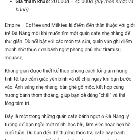
Giá tham khảo:
20.000đ – 45.000đ
(tùy món nước và
bánh)
Empire – Coffee and Milktea là điểm đến thân thuộc với giới
trẻ Đà Nẵng mỗi khi muốn tìm một quán cafe nhẹ nhàng để
thư giãn. Dù nổi bật với các món trà sữa, quán vẫn ghi điểm
mạnh nhờ thực đơn bánh ngọt phong phú như tiramisu,
mousse,…
Không gian được thiết kế theo phong cách tối giản nhưng
tinh tế, tạo cảm giác yên bình và dễ chịu ngay khi bạn bước
vào. Ánh sáng nhẹ nhàng, bàn ghế gỗ mộc, kết hợp cùng
hương bánh thơm thoảng, giúp bạn dễ dàng “chill” và thả
lỏng tâm trí.
Đây là một trong những quán cafe bánh ngọt ở Đà Nẵng lý
tưởng để bạn ngồi một mình, học bài, làm việc hoặc hẹn hò
cuối tuần. Dù bạn đến để thưởng thức trà, cafe hay bánh,