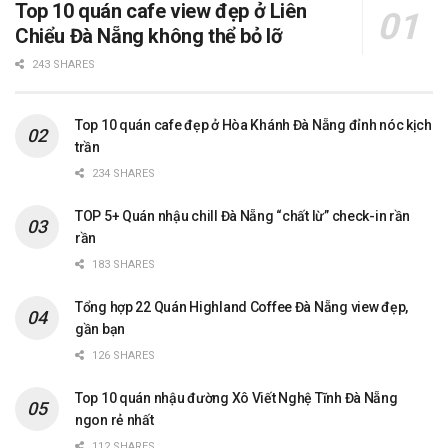
Top 10 quán cafe view đẹp ở Liên
Chiểu Đà Nẵng không thể bỏ lỡ
243 SHARES
Top 10 quán cafe đẹp ở Hòa Khánh Đà Nẵng đỉnh nóc kịch
trần
234 SHARES
TOP 5+ Quán nhậu chill Đà Nẵng “chất lừ” check-in rần
rần
183 SHARES
Tổng hợp 22 Quán Highland Coffee Đà Nẵng view đẹp,
gần bạn
126 SHARES
Top 10 quán nhậu đường Xô Viết Nghệ Tĩnh Đà Nẵng
ngon rẻ nhất
112 SHARES