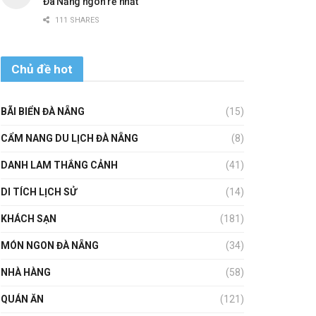
Đà Nẵng ngon rẻ nhất
111 SHARES
Chủ đề hot
BÃI BIỂN ĐÀ NẴNG
(15)
CẨM NANG DU LỊCH ĐÀ NẴNG
(8)
DANH LAM THẮNG CẢNH
(41)
DI TÍCH LỊCH SỬ
(14)
KHÁCH SẠN
(181)
MÓN NGON ĐÀ NẴNG
(34)
NHÀ HÀNG
(58)
QUÁN ĂN
(121)