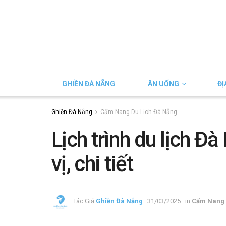
GHIỀN ĐÀ NẴNG
ĂN UỐNG
ĐỊ
Ghiền Đà Nẵng
Cẩm Nang Du Lịch Đà Nẵng
Lịch trình du lịch Đ
vị, chi tiết
Tác Giả
Ghiền Đà Nẵng
31/03/2025
in
Cẩm Nang 