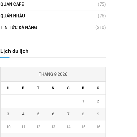
QUÁN CAFE
(75)
QUÁN NHẬU
(76)
TIN TỨC ĐÀ NẴNG
(310)
Lịch du lịch
THÁNG 8 2026
H
B
T
N
S
B
C
1
2
3
4
5
6
7
8
9
10
11
12
13
14
15
16