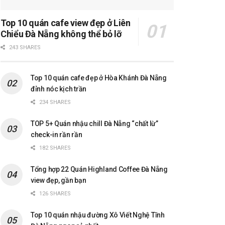
Top 10 quán cafe view đẹp ở Liên
Chiểu Đà Nẵng không thể bỏ lỡ
243 SHARES
Top 10 quán cafe đẹp ở Hòa Khánh Đà Nẵng
đỉnh nóc kịch trần
234 SHARES
TOP 5+ Quán nhậu chill Đà Nẵng “chất lừ”
check-in rần rần
182 SHARES
Tổng hợp 22 Quán Highland Coffee Đà Nẵng
view đẹp, gần bạn
126 SHARES
Top 10 quán nhậu đường Xô Viết Nghệ Tĩnh