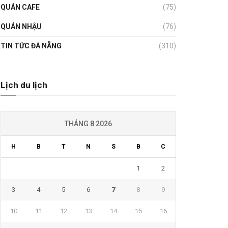
QUÁN CAFE
(75)
QUÁN NHẬU
(76)
TIN TỨC ĐÀ NẴNG
(310)
Lịch du lịch
THÁNG 8 2026
H
B
T
N
S
B
C
1
2
3
4
5
6
7
8
9
10
11
12
13
14
15
16