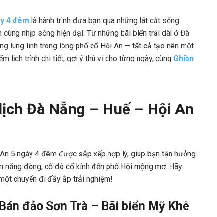
ày 4 đêm
là hành trình đưa bạn qua những lát cắt sống
 cùng nhịp sống hiện đại. Từ những bãi biển trải dài ở Đà
g lung linh trong lòng phố cổ Hội An — tất cả tạo nên một
lịch trình chi tiết, gợi ý thú vị cho từng ngày, cùng
Ghiền
 lịch Đà Nẵng – Huế – Hội An
ội An 5 ngày 4 đêm được sắp xếp hợp lý, giúp bạn tận hưởng
iển năng động, cố đô cổ kính đến phố Hội mộng mơ. Hãy
 một chuyến đi đầy ắp trải nghiệm!
Bán đảo Sơn Trà – Bãi biển Mỹ Khê