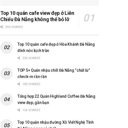
Top 10 quán cafe view đẹp ở Liên
Chiểu Đà Nẵng không thể bỏ lỡ
243 SHARES
Top 10 quán cafe đẹp ở Hòa Khánh Đà Nẵng
đỉnh nóc kịch trần
234 SHARES
TOP 5+ Quán nhậu chill Đà Nẵng “chất lừ”
check-in rần rần
183 SHARES
Tổng hợp 22 Quán Highland Coffee Đà Nẵng
view đẹp, gần bạn
126 SHARES
Top 10 quán nhậu đường Xô Viết Nghệ Tĩnh