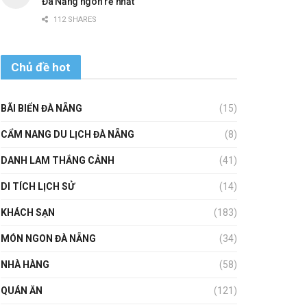
Đà Nẵng ngon rẻ nhất
112 SHARES
Chủ đề hot
BÃI BIỂN ĐÀ NẴNG
(15)
CẨM NANG DU LỊCH ĐÀ NẴNG
(8)
DANH LAM THẮNG CẢNH
(41)
DI TÍCH LỊCH SỬ
(14)
KHÁCH SẠN
(183)
MÓN NGON ĐÀ NẴNG
(34)
NHÀ HÀNG
(58)
QUÁN ĂN
(121)