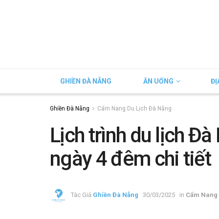
GHIỀN ĐÀ NẴNG
ĂN UỐNG
ĐỊ
Ghiền Đà Nẵng
Cẩm Nang Du Lịch Đà Nẵng
Lịch trình du lịch Đ
ngày 4 đêm chi tiết
Tác Giả
Ghiền Đà Nẵng
30/03/2025
in
Cẩm Nang 